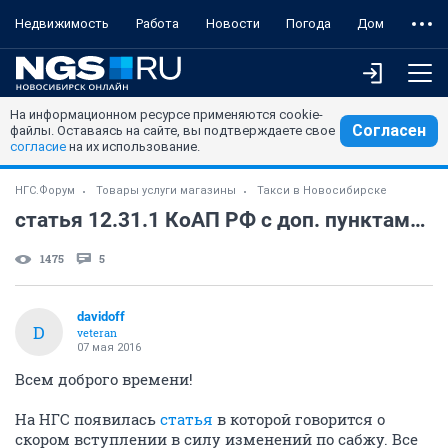
Недвижимость
Работа
Новости
Погода
Дом
На информационном ресурсе применяются cookie-
Согласен
файлы. Оставаясь на сайте, вы подтверждаете свое
согласие
на их использование.
НГС.Форум
Товары услуги магазины
Такси в Новосибирске
статья 12.31.1 КоАП РФ с доп. пунктами 4-6. Кто что знает?
1475
5
davidoff
D
veteran
07 мая 2016
Всем доброго времени!
На НГС появилась
статья
в которой говорится о
скором вступлении в силу изменений по сабжу. Все