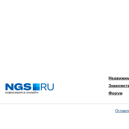
Недвижи
Знакомст
Форум
Оглавл