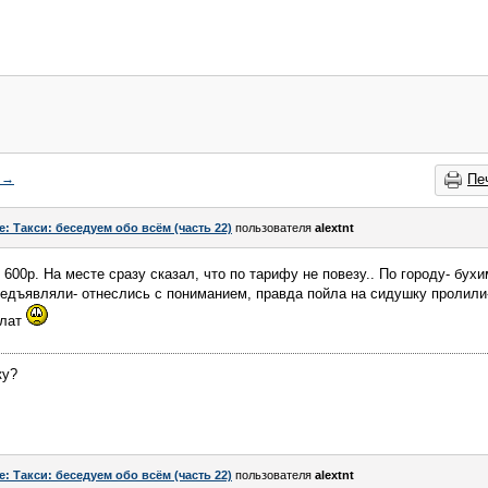
→
Пе
e: Такси: беседуем обо всём (часть 22)
пользователя
alextnt
 600р. На месте сразу сказал, что по тарифу не повезу.. По городу- бухи
редъявляли- отнеслись с пониманием, правда пойла на сидушку пролили
плат
ку?
e: Такси: беседуем обо всём (часть 22)
пользователя
alextnt