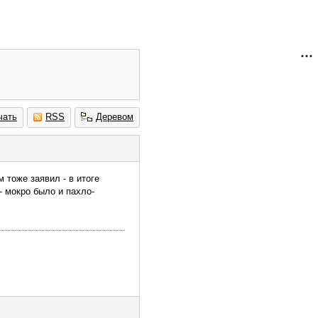
чать
RSS
Деревом
м тоже заявил - в итоге
- мокро было и пахло-