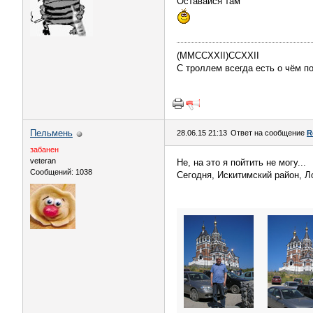
Оставайся там
(MMCCXXII)CCXXII
С троллем всегда есть о чём п
Пельмень
28.06.15 21:13
Ответ на сообщение
R
забанен
veteran
Не, на это я пойтить не могу...
Сообщений: 1038
Сегодня, Искитимский район, Л