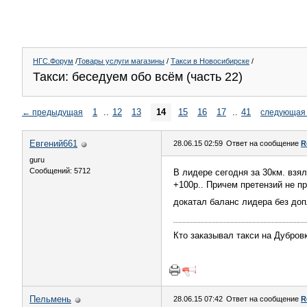
НГС.Форум
/
Товары услуги магазины
/
Такси в Новосибирске
/
Такси: беседуем обо всём (часть 22)
1
..
12
13
14
15
16
17
..
41
←
предыдущая
следующая
Евгений661
28.06.15 02:59
Ответ на сообщение
R
guru
Сообщений: 5712
В лидере сегодня за 30км. взял
+100р.. Причем претензий не п
докатал баланс лидера без до
Кто заказывал такси на Дубров
Пельмень
28.06.15 07:42
Ответ на сообщение
R