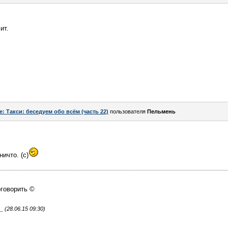
ит.
e: Такси: беседуем обо всём (часть 22)
пользователя
Пельмень
ничто. (с)
оговорить ©
(28.06.15 09:30)