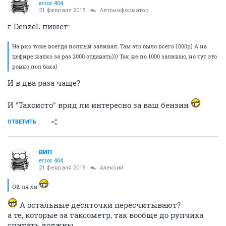
error 404
21 февраля 2015
Автоинформатор
г DenzeL пишет:
На рио тоже всегда полный заливал. Там это было всего 1000р) А на
цефире жалко за раз 2000 отдавать))) Так же по 1000 заливаю, но тут это
ровно пол бака)
И в два раза чаще?
И "Таксисто" вряд ли интересно за ваш бензин
ОТВЕТИТЬ
ВИП
error 404
21 февраля 2015
Алексий
Ой ля ля
А остальные десяточки пересчитывают?
а те, которые за таксометр, так вообще до рупчика
считать должны.