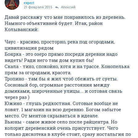
expert
21 февраля 2015
Алексий
Давай расскажу что мне понравилось из деревень.
Намного объективней будет. Итак, район
Колыванский:
Чаус - красиво, просторно, река под огородами,
цивилизация рядом
Боярка - это озеро прямо посреди деревни надо
видеть! Ради него там дом купил бы!
Скала - тихо, спокойно, хотя и на трассе. Конопелька
прям за огородами, красота.
Тропино - там бы я жил чтоб сбежать от суеты.
Сосновый бор, огромные расстояния между
домиками, широченные улицы... и сотовая связь
через раз )
Южино - глушь редкостная. Сотовые вообще не
ловят. 1 магазин на всю деревню. Богом забытое
место. От ментов скрываться в идеале.
Вьюны - самое живое село после райцентра. Но
колорит деревенский очень присутствует. Чего
только дискотека в клубе стоит, сразу ностальгия по