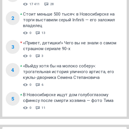
17 411
28
Стоит меньше 500 тысяч: в Новосибирске на
2
торги выставили серый Infiniti — его заложил
владелец
0
13
«Привет, детишки!» Чего вы не знали о самом
3
страшном сериале 90-х
0
3
«Выйду хотя бы на молоко соберу»:
4
трогательная история уличного артиста, его
куклы-дворника Семена Степановича
0
6
В Новосибирске ищут дом голубоглазому
5
сфинксу после смерти хозяина — фото Тима
0
11