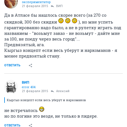
экспериментатор
21 февраля 2015
ВИП
Да в Атласе бы нашлось скорее всего (за 270 со
скидкой, 300 без скидки
), но мне успеть
гарантированно надо было, а не в рулетку играть под
названием - "возьмут заказ - не возьмут - дайте мне
за 100, не поеду через весь город"...
Предвязятый, ага.
Кыргыз концепт если весь уберут и наркоманов - я
менее предвзятый стану.
ОТВЕТИТЬ
ВИП
error 404
21 февраля 2015
Алексий
Кыргыз концепт если весь уберут и наркоманов
не встречалось
но по логике это везде, не только в лидере.
ОТВЕТИТЬ