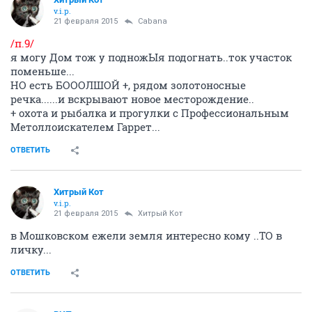
v.i.p.
21 февраля 2015
Cabana
/п.9/
я могу Дом тож у подножЫя подогнать..ток участок
поменьше...
НО есть БОООЛШОЙ +, рядом золотоносные
речка......и вскрывают новое месторождение..
+ охота и рыбалка и прогулки с Профессиональным
Метоллоискателем Гаррет...
ОТВЕТИТЬ
Хитрый Кот
v.i.p.
21 февраля 2015
Хитрый Кот
в Мошковском ежели земля интересно кому ..ТО в
личку...
ОТВЕТИТЬ