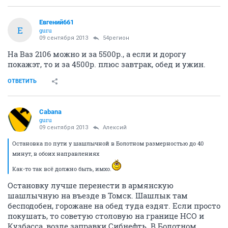
Евгений661
Е
guru
09 сентября 2013
54регион
На Ваз 2106 можно и за 5500р., а если и дорогу
покажэт, то и за 4500р. плюс завтрак, обед и ужин.
ОТВЕТИТЬ
Cabana
guru
09 сентября 2013
Алексий
Остановка по пути у шашлычной в Болотном размерностью до 40
минут, в обоих направлениях
Как-то так всё должно быть, имхо.
Остановку лучше перенести в армянскую
шашлычную на въезде в Томск. Шашлык там
бесподобен, горожане на обед туда ездят. Если просто
покушать, то советую столовую на границе НСО и
Кузбасса, возле заправки Сибнефть. В Болотном