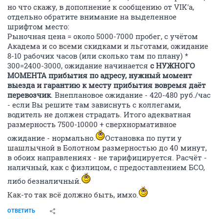
но что скажу, в дополнение к сообщению от VIK'а,
отдельно обратите внимание на выделенное
шрифтом место:
Рыночная цена = около 5000-7000 пробег, с учётом
Академа и со всеми скидками и льготами, ожидание
8-10 рабочих часов (или сколько там по плану) *
300=2400-3000, ожидание начинается
с НУЖНОГО
МОМЕНТА прибытия по адресу, нужный момент
выезда и гарантию к месту прибытия вовремя даёт
перевозчик
. Внеплановое ожидание - 420-480 руб./час
- если Вы решите там зависнуть с коллегами,
водитель не должен страдать. Итого адекватная
размерность 7500-10000 + сверхнормативное
ожидание - нормально.
Остановка по пути у
шашлычной в Болотном размерностью до 40 минут,
в обоих направлениях - не тарифицируется. Расчёт -
наличный, как с физлицом, с предоставлением БСО,
либо безналичный.
Как-то так всё должно быть, имхо.
ОТВЕТИТЬ