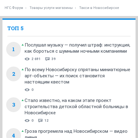
НГС.Форум
Товары услуги магазины
Такси в Новосибирске
ТОП 5
Послушал музыку — получил штраф: инструкция,
1
как бороться с шумными ночными компаниями
2 691
39
По всему Новосибирску спрятаны миниатюрные
2
арт-объекты — их поиск становится
настоящим квестом
0
Стало известно, на каком этапе проект
3
строительства детской областной больницы в
Новосибирске
0
12
Гроза прогремела над Новосибирском — видео
4
ливня