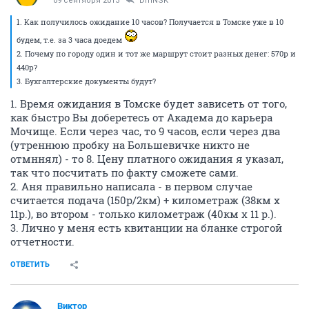
09 сентября 2013
DmNSK
1. Как получилось ожидание 10 часов? Получается в Томске уже в 10
будем, т.е. за 3 часа доедем
2. Почему по городу один и тот же маршрут стоит разных денег: 570р и
440р?
3. Бухгалтерские документы будут?
1. Время ожидания в Томске будет зависеть от того,
как быстро Вы доберетесь от Академа до карьера
Мочище. Если через час, то 9 часов, если через два
(утреннюю пробку на Большевичке никто не
отмннял) - то 8. Цену платного ожидания я указал,
так что посчитать по факту сможете сами.
2. Аня правильно написала - в первом случае
считается подача (150р/2км) + километраж (38км х
11р.), во втором - только километраж (40км х 11 р.).
3. Лично у меня есть квитанции на бланке строгой
отчетности.
ОТВЕТИТЬ
_Виктор_