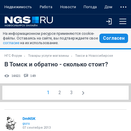
Недвижимость
Работа
Новости
Погода
Дом
На информационном ресурсе применяются cookie-
Согласен
файлы. Оставаясь на сайте, вы подтверждаете свое
согласие
на их использование.
НГС.Форум
Товары услуги магазины
Такси в Новосибирске
В Томск и обратно - сколько стоит?
14621
149
1
2
3
DmNSK
guru
07 сентября 2013