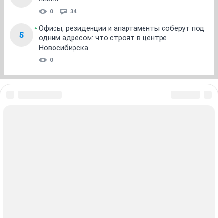
0
34
Офисы, резиденции и апартаменты соберут под
5
одним адресом: что строят в центре
Новосибирска
0
ЗНАКОМСТВА В НОВОСИБИРСКЕ
ПОГОДА В НОВОСИБИРСКЕ
ПРОБКИ В НОВОСИБИРСКЕ
ФОРУМЫ В НОВОСИБИРСКЕ
ТЕЛЕПРОГРАММА В НОВОСИБИРСКЕ
АФИША В НОВОСИБИРСКЕ
ГОРОСКОП
КУРСЫ ВАЛЮТ В НОВОСИБИРСКЕ
ТУРИЗМ В НОВОСИБИРСКЕ
ПРОМОКОДЫ В НОВОСИБИРСКЕ
РЕКЛАМА В НОВОСИБИРСКЕ