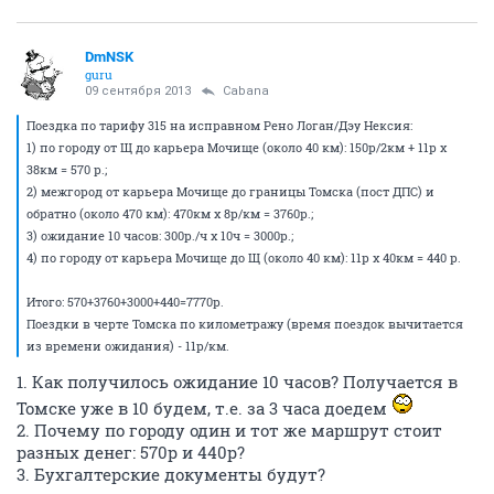
DmNSK
guru
09 сентября 2013
Cabana
Поездка по тарифу 315 на исправном Рено Логан/Дэу Нексия:
1) по городу от Щ до карьера Мочище (около 40 км): 150р/2км + 11р х
38км = 570 р.;
2) межгород от карьера Мочище до границы Томска (пост ДПС) и
обратно (около 470 км): 470км х 8р/км = 3760р.;
3) ожидание 10 часов: 300р./ч х 10ч = 3000р.;
4) по городу от карьера Мочище до Щ (около 40 км): 11р х 40км = 440 р.
Итого: 570+3760+3000+440=7770р.
Поездки в черте Томска по километражу (время поездок вычитается
из времени ожидания) - 11р/км.
1. Как получилось ожидание 10 часов? Получается в
Томске уже в 10 будем, т.е. за 3 часа доедем
2. Почему по городу один и тот же маршрут стоит
разных денег: 570р и 440р?
3. Бухгалтерские документы будут?