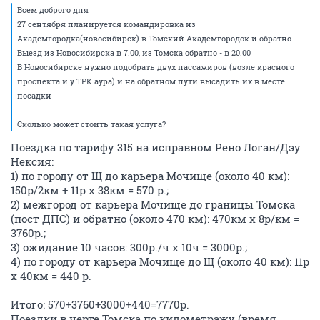
Всем доброго дня
27 сентября планируется командировка из
Академгородка(новосибирск) в Томский Академгородок и обратно
Выезд из Новосибирска в 7.00, из Томска обратно - в 20.00
В Новосибирске нужно подобрать двух пассажиров (возле красного
проспекта и у ТРК аура) и на обратном пути высадить их в месте
посадки
Сколько может стоить такая услуга?
Поездка по тарифу 315 на исправном Рено Логан/Дэу
Нексия:
1) по городу от Щ до карьера Мочище (около 40 км):
150р/2км + 11р х 38км = 570 р.;
2) межгород от карьера Мочище до границы Томска
(пост ДПС) и обратно (около 470 км): 470км х 8р/км =
3760р.;
3) ожидание 10 часов: 300р./ч х 10ч = 3000р.;
4) по городу от карьера Мочище до Щ (около 40 км): 11р
х 40км = 440 р.
Итого: 570+3760+3000+440=7770р.
Поездки в черте Томска по километражу (время