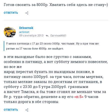
Готов свозить за 8000р. Хвалить себя здесь не стану=)
ОТВЕТИТЬ
Drivernsk
activist
09 сентября 2013
Евгений661
У меня пятница с 17 до 23 около 1600р. чистыми. Ну а при том же
ритме за 17 часов боле 4500р. не выйдет.
в эти выходные было все грустно с заказами,
особенно в пятницу, а вот субботу немного повеселее,
но все же
народ перестал бухать по выходным похоже, в
пятницу около 1100руб. за три часа, потом мертвяк,
только мелкие заказы по десяткам от пятнашек, в
субботу с 23:30 до 5 утра 2100руб. грязными
а насчет Томска, я бы тоже сгонял не меньше чем за
8т.р. туда-обратно, дешевле а ну его
<п.5>
9 часов
только дорога в обе стороны
ОТВЕТИТЬ