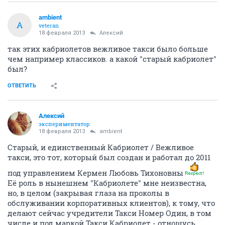
аmbient
А
veteran
18 февраля 2013
Алексий
так этих кабриолетов вежливое такси было больше
чем например классиков. а какой "старый кабриолет"
был?
ОТВЕТИТЬ
Алексий
экспериментатор
18 февраля 2013
аmbient
Старый, и единственный Кабриолет / Вежливое
такси, это тот, который был создан и работал до 2011
под управлением Кермен Любовь Тихоновны
Её роль в нынешнем "Кабриолете" мне неизвестна,
но, в целом (закрывая глаза на проколы в
обслуживании корпоративных клиентов), к тому, что
делают сейчас учредители Такси Номер Один, в том
числе и под маркой Такси Кабриолет - отношусь