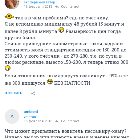
экспериментатор
16 февраля 2013
Counteract
так а в чём проблема? едь по счётчику.
Я не вспоминаю минималку 48 рублей 15 минут и
далее 3 рубля минута
Размерность цен тогда
другая была.
Сейчас пришедшие километровые такси задрали
стоимость моей стандартной поездки со 150-200 до
230-240, у кого счётчик - до 270-280, т.е. по сути, в
любом раскладе, вместо 150-200, я теперь отдаю 300.
Если отклонения по маршруту возникнут - 99% в те
же 300 впишутся
БЕЗ НАГЛОСТИ
ОТВЕТИТЬ
аmbient
А
veteran
16 февраля 2013
Counteract
Что может предъявить водитель пассажиру-хаму?
Ничего, выбор или потерять время и нервы или нет