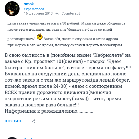
smok
experienced
16 февраля 2013
Counteract
цена заказа увеличивается на 30 рублей. Мужики даже обиделись
после этого повышения, сказали "больше не будут со мной
разговаривать".
Заказ б/н, часто вижу заказ с этого адреса
примерно в это-же время, поэтому склонен верить пассажирам.
В свою бытность в (покойном ныне) "Кабриолете" на
заказе с Кр. проспект 101(безнал) - говорю: "Едем
быстро - пишем больше", в итоге - время по факту!!!!
Буквально на следующий день, специально ловлю
тот-же заказ и с тем же маршрутом(на левый берег,
домой, время после 24-00) - едем с соблюдением
ВСЕХ правил дорожного движения(включая
скоростной режим на мосту(зима)) - итог; время
заказа в полтора раза больше!!!
Информация к размышлению..............
ОТВЕТИТЬ