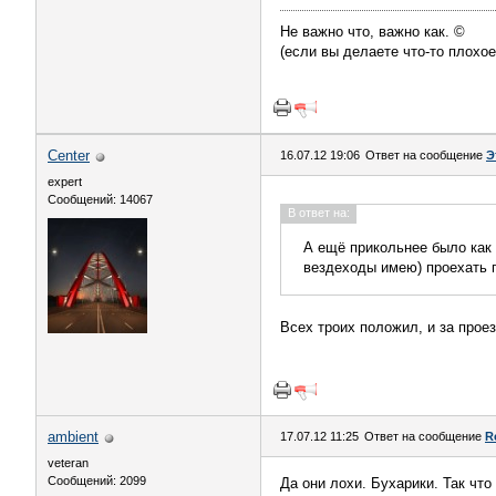
Не важно что, важно как. ©
(если вы делаете что-то плохое
Center
16.07.12 19:06
Ответ на сообщение
Э
expert
Сообщений: 14067
В ответ на:
А ещё прикольнее было как 
вездеходы имею) проехать 
Всех троих положил, и за про
аmbient
17.07.12 11:25
Ответ на сообщение
R
veteran
Сообщений: 2099
Да они лохи. Бухарики. Так чт