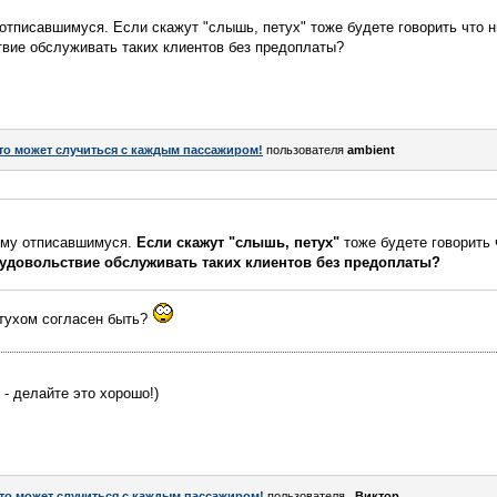
тписавшимуся. Если скажут "слышь, петух" тоже будете говорить что н
твие обслуживать таких клиентов без предоплаты?
то может случиться с каждым пассажиром!
пользователя
аmbient
ему отписавшимуся.
Если скажут "слышь, петух"
тоже будете говорить 
удовольствие обслуживать таких клиентов без предоплаты?
етухом согласен быть?
 - делайте это хорошо!)
то может случиться с каждым пассажиром!
пользователя
_Виктор_