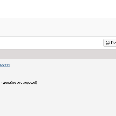
Пе
востях
.
 - делайте это хорошо!)