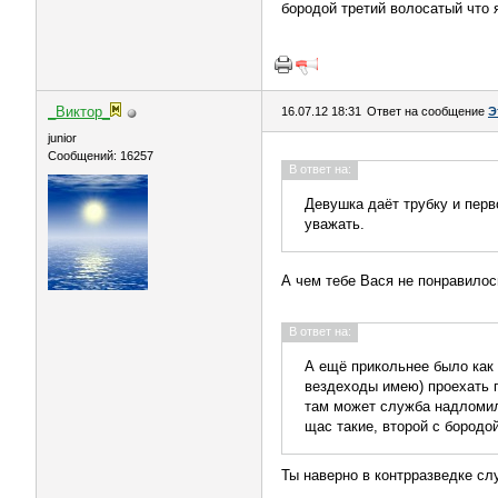
бородой третий волосатый что я
_Виктор_
16.07.12 18:31
Ответ на сообщение
Э
juniоr
Сообщений: 16257
В ответ на:
Девушка даёт трубку и перв
уважать.
А чем тебе Вася не понравило
В ответ на:
А ещё прикольнее было как 
вездеходы имею) проехать п
там может служба надломила
щас такие, второй с бородой
Ты наверно в контрразведке сл