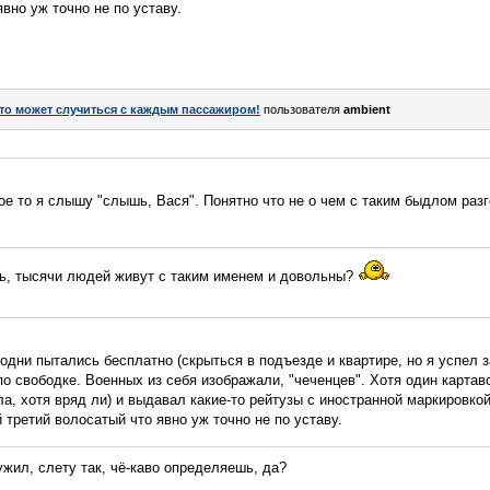
вно уж точно не по уставу.
то может случиться с каждым пассажиром!
пользователя
аmbient
ое то я слышу "слышь, Вася". Понятно что не о чем с таким быдлом разг
сь, тысячи людей живут с таким именем и довольны?
одни пытались бесплатно (скрыться в подъезде и квартире, но я успел з
о свободке. Военных из себя изображали, "чеченцев". Хотя один карта
, хотя вряд ли) и выдавал какие-то рейтузы с иностранной маркировкой
 третий волосатый что явно уж точно не по уставу.
ужил, слету так, чё-каво определяешь, да?