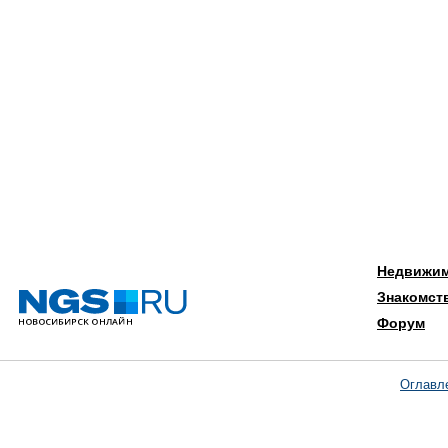
Недвижи
Знакомст
Форум
Оглавл