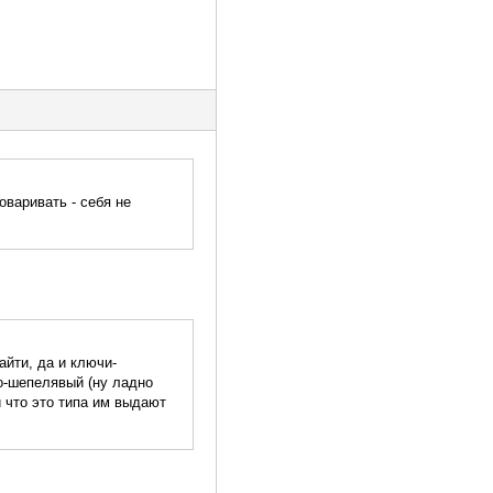
оваривать - себя не
айти, да и ключи-
во-шепелявый (ну ладно
 что это типа им выдают