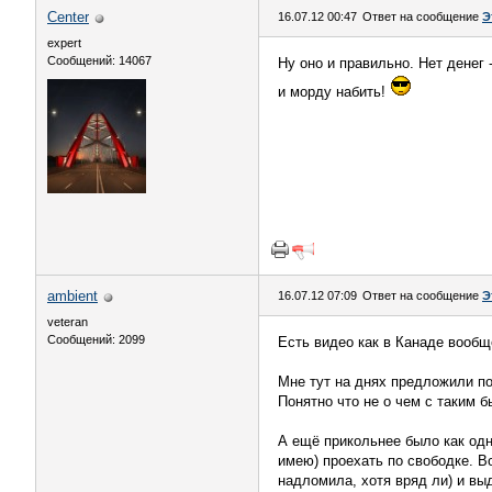
Center
16.07.12 00:47
Ответ на сообщение
Э
expert
Сообщений: 14067
Ну оно и правильно. Нет денег 
и морду набить!
аmbient
16.07.12 07:09
Ответ на сообщение
Э
veteran
Сообщений: 2099
Есть видео как в Канаде вообщ
Мне тут на днях предложили по
Понятно что не о чем с таким б
А ещё прикольнее было как одн
имею) проехать по свободке. В
надломила, хотя вряд ли) и вы