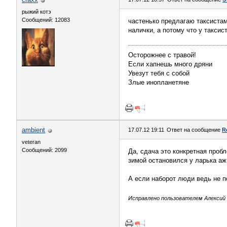
рыжий котэ
Сообщений: 12083
частенько предлагаю таксистам
налички, а потому что у таксис
Осторожнее с травой!
Если хапнешь много дряни
Увезут тебя с собой
Злые инопланетяне
аmbient
17.07.12 19:11
Ответ на сообщение
R
veteran
Сообщений: 2099
Да, сдача это конкретная пробл
зимой остановился у ларька аж
А если наборот люди ведь не 
Исправлено пользователем Алексий (