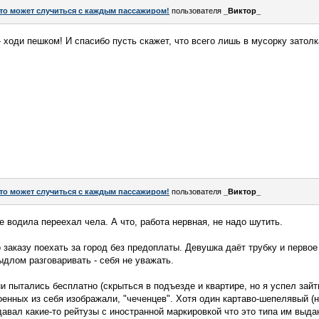
то может случиться с каждым пассажиром!
пользователя
_Виктор_
- ходи пешком! И спасибо пусть скажет, что всего лишь в мусорку затол
то может случиться с каждым пассажиром!
пользователя
_Виктор_
е водила переехал чела. А что, работа нервная, не надо шутить.
 заказу поехать за город без предоплаты. Девушка даёт трубку и первое
ыдлом разговаривать - себя не уважать.
и пытались бесплатно (скрыться в подъезде и квартире, но я успел зай
оенных из себя изображали, "чеченцев". Хотя один картаво-шепелявый (
давал какие-то рейтузы с иностранной маркировкой что это типа им выда