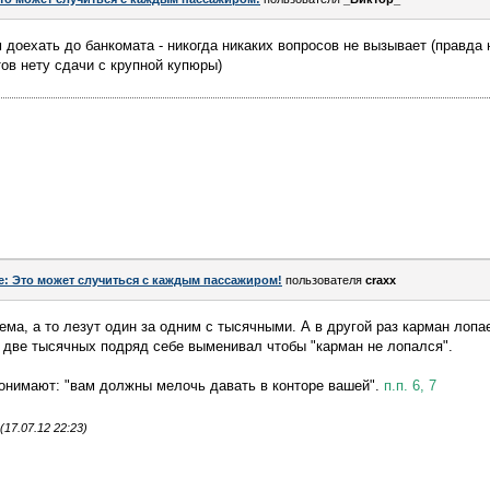
 доехать до банкомата - никогда никаких вопросов не вызывает (правда 
тов нету сдачи с крупной купюры)
e: Это может случиться с каждым пассажиром!
пользователя
craxx
ема, а то лезут один за одним с тысячными. А в другой раз карман лопа
 две тысячных подряд себе выменивал чтобы "карман не лопался".
понимают: "вам должны мелочь давать в конторе вашей".
п.п. 6, 7
17.07.12 22:23)