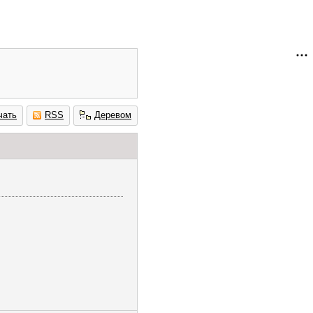
чать
RSS
Деревом