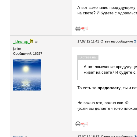
А вот замечание предудущему о
на свете? И будете с удовольс
_Виктор_
17.07.12 11:41
Ответ на сообщение
Э
juniоr
Сообщений: 16257
В ответ на:
А вот замечание предудущ
живёт на свете? И будете
с 
То есть за
предоплату
, ты и п
Не важно что, важно как. ©
(если вы делаете что-то плохое
craxx
17.07.12 18:57
Ответ на сообщение
Э