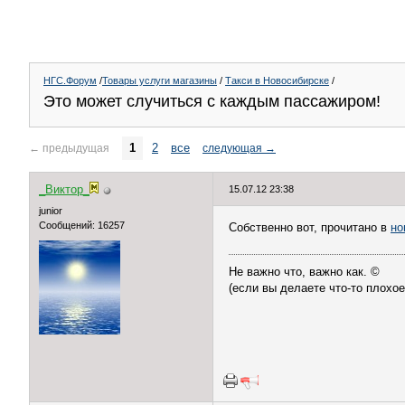
НГС.Форум
/
Товары услуги магазины
/
Такси в Новосибирске
/
Это может случиться с каждым пассажиром!
1
2
все
←
предыдущая
следующая
→
_Виктор_
15.07.12 23:38
juniоr
Сообщений: 16257
Собственно вот, прочитано в
но
Не важно что, важно как. ©
(если вы делаете что-то плохое