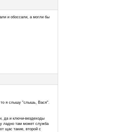
кали и обоссали, а могли бы
 то я слышу "слышь, Вася".
ти, да и ключи-вездеходы
ну ладно там может служба
ют щас такие, второй с