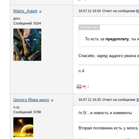
Matrix_Agent
18.07.12 16:04
Ответ на сообщение
R
guru
Сообщений: 9164
В ответ на:
То есть за
предоплату
, ты 
Спасибо, заряд аццкого ржача 
п.4
Целого Мира мало
18.07.12 16:20
Ответ на сообщение
Э
v.i.p.
Сообщений: 5798
/п.5/...и новость и комменты
Вторая половинка есть у мозга,