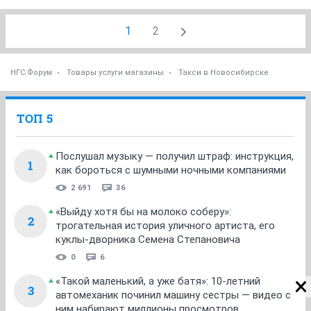
1
2
НГС.Форум
Товары услуги магазины
Такси в Новосибирске
ТОП 5
Послушал музыку — получил штраф: инструкция,
1
как бороться с шумными ночными компаниями
2 691
36
«Выйду хотя бы на молоко соберу»:
2
трогательная история уличного артиста, его
куклы-дворника Семена Степановича
0
6
«Такой маленький, а уже батя»: 10-летний
3
автомеханик починил машину сестры — видео с
ним набирают миллионы просмотров