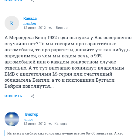
ОТВЕТИТЬ
Канада
К
member
12 июня 2012
_Виктор_
А Мерседеса Бенц 1932 года выпуска у Вас совершенно
случайно нет? То мы говорим про гарантийные
автомобили, то про раритеты, давайте уж как нибудь
определимся, о чем мы ведем речь, о 99%
автомобилей или о каждом конкретном случае
отдельно. А то тут внезапно возникнут владельцы
БМВ с двигателями М-серии или счастливый
обладатель Бентли, а то и поклонники Буггати
Вейрон подтянутся...
ОТВЕТИТЬ
_Виктор_
juniоr
12 июня 2012
Канада
На зиму в сибирских условиях лучше все же 0w-30 заливать. А кто