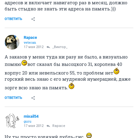
адресов и включает навигатор раз в месяц, должно
быть стыдно не знать эти адреса на память.)))
ОТВЕТИТЬ
Rapace
veteran
17 мая 2012
_Виктор_
А заказов у меня туда ни разу не было, а визуально
помню
вот сказал бы высоцкого 31, королева 40
корпус 20 или невельского 55, то проблем нет
горский весь знаю с его мудреной нумерацией, даже
зорге всю знаю на память.
ОТВЕТИТЬ
mixail54
guru
17 мая 2012
Rapace
Ну ты просто ходячий дубль-гис.