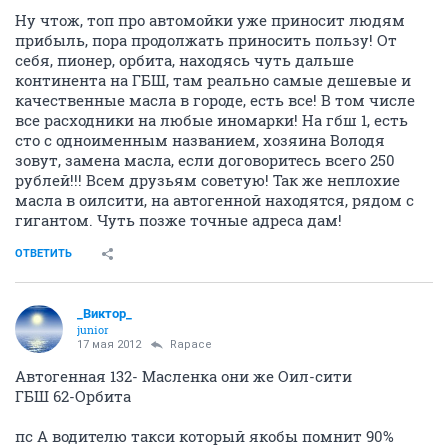
Ну чтож, топ про автомойки уже приносит людям
прибыль, пора продолжать приносить пользу! От
себя, пионер, орбита, находясь чуть дальше
континента на ГБШ, там реально самые дешевые и
качественные масла в городе, есть все! В том числе
все расходники на любые иномарки! На гбш 1, есть
сто с одноименным названием, хозяина Володя
зовут, замена масла, если договоритесь всего 250
рублей!!! Всем друзьям советую! Так же неплохие
масла в оилсити, на автогенной находятся, рядом с
гигантом. Чуть позже точные адреса дам!
ОТВЕТИТЬ
_Виктор_
juniоr
17 мая 2012
Rapace
Автогенная 132- Масленка они же Оил-сити
ГБШ 62-Орбита
пс А водителю такси который якобы помнит 90%