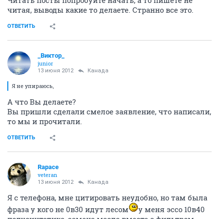
Читать посты попробуйте начать, а то пишете не
читая, выводы какие то делаете. Странно все это.
ОТВЕТИТЬ
_Виктор_
juniоr
13 июня 2012
Канада
Я не упираюсь,
А что Вы делаете?
Вы пришли сделали смелое заявление, что написали,
то мы и прочитали.
ОТВЕТИТЬ
Rapace
veteran
13 июня 2012
Канада
Я с телефона, мне цитировать неудобно, но там была
фраза у кого не 0в30 идут лесом
у меня эссо 10в40