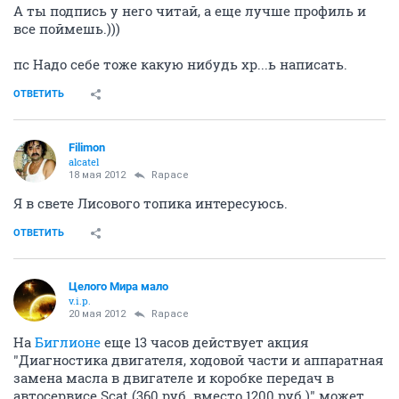
А ты подпись у него читай, а еще лучше профиль и
все поймешь.)))
пс Надо себе тоже какую нибудь хр...ь написать.
ОТВЕТИТЬ
Filimon
alcatel
18 мая 2012
Rapace
Я в свете Лисового топика интересуюсь.
ОТВЕТИТЬ
Целого Мира мало
v.i.p.
20 мая 2012
Rapace
На
Биглионе
еще 13 часов действует акция
"Диагностика двигателя, ходовой части и аппаратная
замена масла в двигателе и коробке передач в
автосервисе Scat (360 руб. вместо 1200 руб.)" может