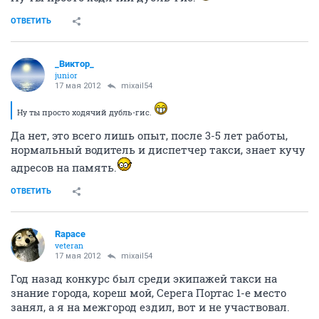
ОТВЕТИТЬ
_Виктор_
juniоr
17 мая 2012
mixail54
Ну ты просто ходячий дубль-гис.
Да нет, это всего лишь опыт, после 3-5 лет работы,
нормальный водитель и диспетчер такси, знает кучу
адресов на память.
ОТВЕТИТЬ
Rapace
veteran
17 мая 2012
mixail54
Год назад конкурс был среди экипажей такси на
знание города, кореш мой, Серега Портас 1-е место
занял, а я на межгород ездил, вот и не участвовал.