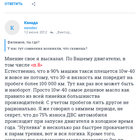
ОТВЕТИТЬ
Канада
К
member
12 июня 2012
_Виктор_
Филимон, ты где?
У нас тут сомнения возникли, что скажешь?
Мнение свое я высказал. По Вашему двигателю, в
том числе
<п.8>
Естественно, что в 90% машин такси плещется 10w-40
и вовсе не потому, что 30-я вязкость им повредит на
пробеге более 100 000 км. Тут как раз все может быть
и наоборот. Просто 10w-40 самое дешевое масло как
правило из всей линейки большинства
производителей. С учетом пробегов лить другое не
рационально. Я же говорил о зимнем периоде, не
секрет, что до 75% износа ДВС автомобиля
происходит при запуске двигателя в холодное время
года. "Нулевка" в несколько раз быстрее прокачается
к парам трения, вот и вся логика. Кроме того,
согласно тех.регламенту масла вязкостью 0w-xx