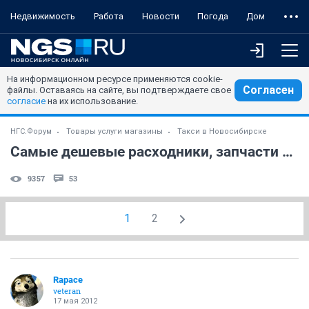
Недвижимость
Работа
Новости
Погода
Дом
На информационном ресурсе применяются cookie-
Согласен
файлы. Оставаясь на сайте, вы подтверждаете свое
согласие
на их использование.
НГС.Форум
Товары услуги магазины
Такси в Новосибирске
Самые дешевые расходники, запчасти и масла в городе
9357
53
1
2
Rapace
veteran
17 мая 2012