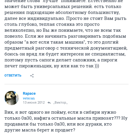
значение слова "лучше" понимаете. Естественно не
может быть универсальных решений. есть только
решения подходящие абсолютному большинству,
далее все индивидуально. Просто не стоит Вам рыть
столь глубоко, теплая стоянка это просто
великолепно, но Вы же понимаете, что не всем так
повезло. Если же начинать разговаривать подобным
образом "а вот если такая машина", то это долгий
предметный разговор с технической документацией,
боюсь он вряд ли будет интересен не специалистам,
поэтому пусть сапоги делает сапожник, а пироги
печет пироженьщик, ну или как то так )))
ОТВЕТИТЬ
Rapace
veteran
13 июня 2012
_Виктор_
Вик, я вот одного не пойму, если в сибири нужно
только 0в30, нафига остальные масла привозят??? Ну
продавали бы только 0в30, или все дураки, кто
другие масла берет и продает?