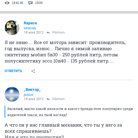
184136
1000
Rapace
veteran
18 мая 2012
Filimon
Я не знаю.... Все от мотора зависит: производитель,
год выпуска, износ... Лично я зимой заливаю
синтетику мобил 5в30 - 250 рублей литр, летом
полусинтетику эссо 10в40 - 135 рублей литр.....
ОТВЕТИТЬ
_Виктор_
juniоr
18 мая 2012
Filimon
Василий, масло какой вязкости и какого бренда боле популярно среди
водителей такси, на твой взгляд?
А что он у нас главный механик, что ты у него за
всех спрашиваешь?
Или я что то пропустил?