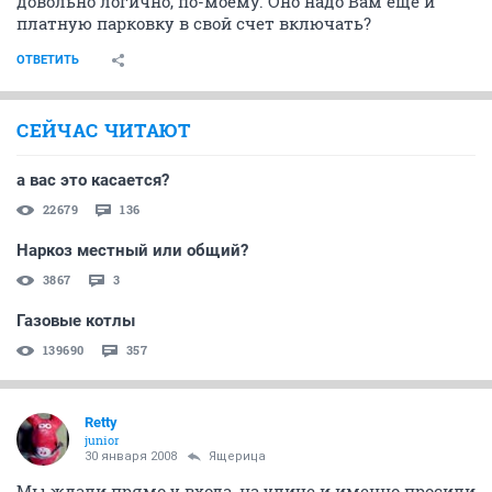
довольно логично, по-моему. Оно надо Вам еще и
платную парковку в свой счет включать?
ОТВЕТИТЬ
СЕЙЧАС ЧИТАЮТ
а вас это касается?
22679
136
Наркоз местный или общий?
3867
3
Газовые котлы
139690
357
Retty
junior
30 января 2008
Ящерица
Мы ждали прямо у входа, на улице и именно просили