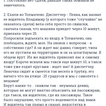
1. Постоянно нет сдачи, раньше таких обманов не
замечалось.
2. Ехали из Толмачево. Диспетчер - Ленка, как назвал
ее водитель Владимир (у которого тоже "случайно" не
оказалось сдачи) вела себя просто по свински,
сначала сказав, что машина приедет через 10 минут,
приехала через 25.
Попросили подъехать ко входу, в Толмачево, она
пообещала, ждите, мол. На звонок с вопросом - а
собственно где? А он ждет вас давно, говорит, типа
его не пустили на территорию и он за шлагбаумом. В
общем врут. Их же водитель привозил нас к самому
входу! Короче искали мы такси еще минут 10, а такси
тоже уже ездит кругами - ищет нас! А диспетчер
Леночка сидит и смеется так весело в трубку, это
ничего что на улице -25 градусов и мы с самолета с
вещами!
Берут каких-то .. скажем так - неумных девиц,
которые не могут внятно обьяснить ни пассажирам,
где такси, ни водителю, где их пассажиры. Такое
было ощущение, что просто издеваются над нами.
И водитель так прямо и сказал, недостатка в