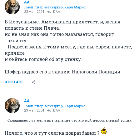
AA
…мой пиар-менеджер, Карл Маркс.
23 мая 2004
DAA
В Иерусалиме. Американец прилетает, и, желая
попасть к стене Плача,
но не зная как она точно называется, говорит
таксисту:
- Подвези меня к тому месту, где вы, евреи, плачете,
кричите
и бьётесь головой об эту стенку.
Шофёр подвёз его к зданию Налоговой Полиции.
ОТВЕТИТЬ
AA
…мой пиар-менеджер, Карл Маркс.
23 мая 2004
DAA
Складывается у меня впечатление что это мой персональный топик!
Ничего
,
что я тут слегка подразбавил ?