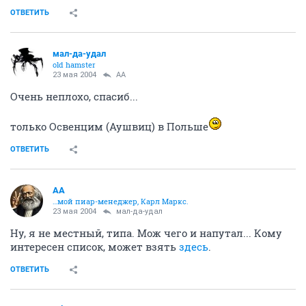
ОТВЕТИТЬ
мал-да-удал
old hamster
23 мая 2004
AA
Очень неплохо, спасиб...
только Освенцим (Аушвиц) в Польше
ОТВЕТИТЬ
AA
…мой пиар-менеджер, Карл Маркс.
23 мая 2004
мал-да-удал
Ну, я не местный, типа. Мож чего и напутал... Кому
интересен список, может взять
здесь
.
ОТВЕТИТЬ