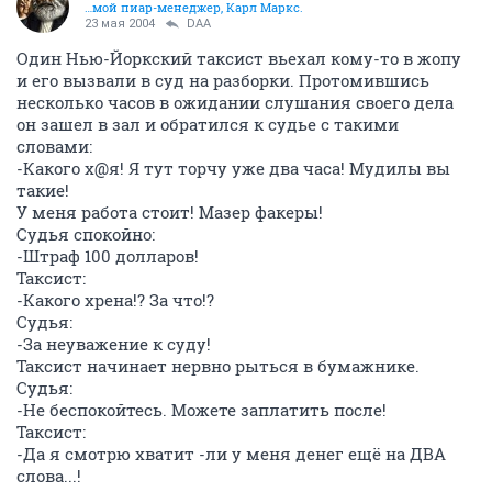
…мой пиар-менеджер, Карл Маркс.
23 мая 2004
DAA
Один Нью-Йоркский таксист вьехал кому-то в жопу
и его вызвали в суд на разборки. Протомившись
несколько часов в ожидании слушания своего дела
он зашел в зал и обратился к судье с такими
словами:
-Какого х@я! Я тут торчу уже два часа! Мудилы вы
такие!
У меня работа стоит! Мазер факеры!
Судья спокойно:
-Штраф 100 долларов!
Таксист:
-Какого хрена!? За что!?
Судья:
-За неуважение к суду!
Таксист начинает нервно рыться в бумажнике.
Судья:
-Не беспокойтесь. Можете заплатить после!
Таксист:
-Да я смотрю хватит -ли у меня денег ещё на ДВА
слова...!