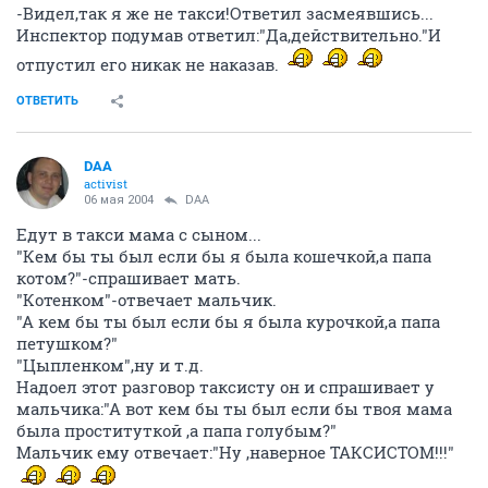
-Видел,так я же не такси!Ответил засмеявшись...
Инспектор подумав ответил:"Да,действительно."И
отпустил его никак не наказав.
ОТВЕТИТЬ
DAA
activist
06 мая 2004
DAA
Едут в такси мама с сыном...
"Кем бы ты был если бы я была кошечкой,а папа
котом?"-спрашивает мать.
"Котенком"-отвечает мальчик.
"А кем бы ты был если бы я была курочкой,а папа
петушком?"
"Цыпленком",ну и т.д.
Надоел этот разговор таксисту он и спрашивает у
мальчика:"А вот кем бы ты был если бы твоя мама
была проституткой ,а папа голубым?"
Мальчик ему отвечает:"Ну ,наверное ТАКСИСТОМ!!!"