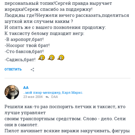
персональный топик!Сергей правда выручает
изредка!Сереж спасибо за поддержку!
Люди,вы где?Неужели нечего рассказать,поделиться
шуткой или случаем каким ?
И опять же с вашего позволения продолжу:
К таксисту белому подходит негр:
-В аэропорт,брат!
-Носорог твой брат!
-Сто баксов,брат!
-Садись,брат!
ОТВЕТИТЬ
AA
…мой пиар-менеджер, Карл Маркс.
23 мая 2004
DAA
Решили как-то раз поспорить летчик и таксист, кто
лучше управляет
своим транспортным средством. Слово - дело. Сели
они в самолет.
Пилот начинает всякие виражи закручивать, фигуры