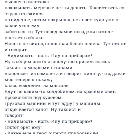
высшего пилотажа
показывать, мертвые петли делать. Таксист весь со
страха съежился
на сиденье, потом покрылся, не знает куда уже в
какой угол ему
забиться-то. Тут перед самой посадкой самолет
влетает в облако.
Ничего не видно, сплошная белая пелена. Тут пилот
и говорит:
- Видимость - ноль. Иду по приборам!
Ну в общем они благополучно приземлились.
Таксист с мокрыми штанами
выползает из самолета и говорит пилоту, что, давай
мол теперь я покажу
класс вождения на машине.
Едут по каким-то колдобинам, на красный свет,
проскочили под кузовом
грузовой машины и тут вдруг у машины
открывается капот. Ну таксист и
говорит:
- Видимость - ноль. Иду по приборам!
Пилот орет ему:
- Какие еще у тебя, к черту, приборы!? 8-(