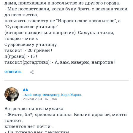
дама, приехавшая в посольство из другого города.
- Мне посоветовали, когда буду брать с вокзала такси
до посольства,
называть таксисту не "Израильское посольство", а
"Суворовское училище"
(которое находиться напротив). Сажусь в такси,
говорю - мне к
Сувровскому училищу.
таксист: - 20 гривен !
я(грозно): - 15 !
таксист(догадливо): - А, вам, наверно, напротив !
ОТВЕТИТЬ
AA
…мой пиар-менеджер, Карл Маркс.
23 мая 2004
DAA
Встречаются два мужика:
- Жисть, бл*, хреновая пошла. Бензин дорогой, менты
гоняют,
клиентов нет почти...
- Да, тяжело вам, таксистам