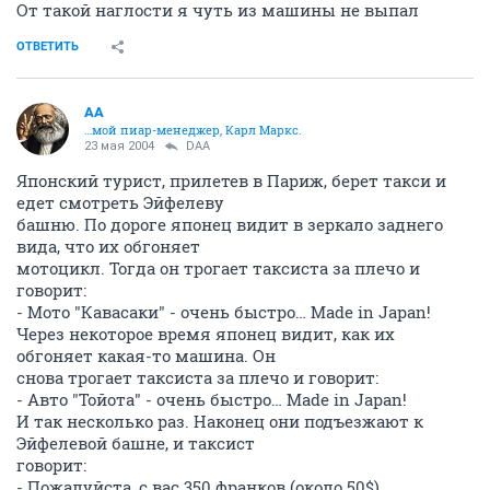
От такой наглости я чуть из машины не выпал
ОТВЕТИТЬ
AA
…мой пиар-менеджер, Карл Маркс.
23 мая 2004
DAA
Японский турист, прилетев в Париж, берет такси и
едет смотреть Эйфелеву
башню. По дороге японец видит в зеркало заднего
вида, что их обгоняет
мотоцикл. Тогда он трогает таксиста за плечо и
говорит:
- Мото "Кавасаки" - очень быстро… Made in Japan!
Через некоторое время японец видит, как их
обгоняет какая-то машина. Он
снова трогает таксиста за плечо и говорит:
- Авто "Тойота" - очень быстро… Made in Japan!
И так несколько раз. Наконец они подъезжают к
Эйфелевой башне, и таксист
говорит:
- Пожалуйста, с вас 350 франков (около 50$).