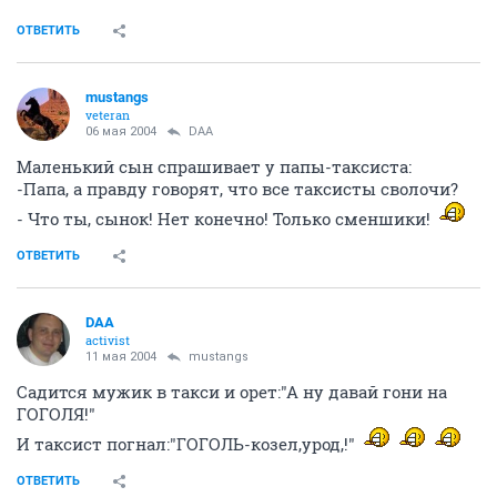
ОТВЕТИТЬ
mustangs
veteran
06 мая 2004
DAA
Маленький сын спрашивает у папы-таксиста:
-Папа, а правду говорят, что все таксисты сволочи?
- Что ты, сынок! Нет конечно! Только сменшики!
ОТВЕТИТЬ
DAA
activist
11 мая 2004
mustangs
Садится мужик в такси и орет:"А ну давай гони на
ГОГОЛЯ!"
И таксист погнал:"ГОГОЛЬ-козел,урод,!"
ОТВЕТИТЬ