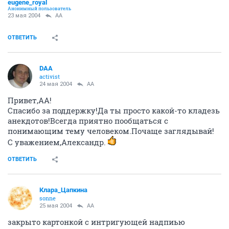
eugene_royal
Анонимный пользователь
23 мая 2004
AA
ОТВЕТИТЬ
DAA
activist
24 мая 2004
AA
Привет,АА!
Спасибо за поддержку!Да ты просто какой-то кладезь
анекдотов!Всегда приятно пообщаться с
понимающим тему человеком.Почаще заглядывай!
С уважением,Александр.
ОТВЕТИТЬ
Клара_Цапкина
sonne
25 мая 2004
AA
закрыто картонкой с интригующей надпиью