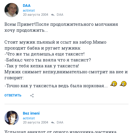
DAA
activist
20 августа 2004
DAA
Всем Привет!После продолжительного молчания
хочу продолжить...
Стоит мужик пьяный и ссыт на забор.Мимо
проходит бабка и ругает мужика:
-Что же ты делаешь,а еще таксист!
-Бабка,с чего ты взяла что я таксист?
-Так у тебя кепка как у таксиста!
Мужик снимает кепку,внимательно смотрит на нее и
говорит:
-Точно как у таксиста,а ведь была норковая...
ОТВЕТИТЬ
Bez imeni
activist
20 августа 2004
DAA
Услышал анекдот от одного извозчика-частника.