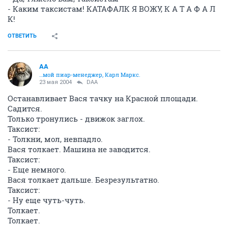
- Каким таксистам! КАТАФАЛК Я ВОЖУ, К А Т А Ф А Л
К!
ОТВЕТИТЬ
AA
…мой пиар-менеджер, Карл Маркс.
23 мая 2004
DAA
Остaнавливает Вася тачку на Красной площади.
Садится.
Только тронулись - движок заглох.
Таксист:
- Толкни, мол, невпадло.
Вася толкает. Машина не заводится.
Таксист:
- Еще немного.
Вася толкает дальше. Безрезультатно.
Таксист:
- Ну еще чуть-чуть.
Толкает.
Толкает.