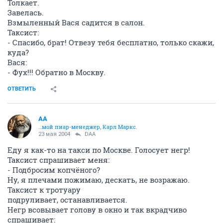
Толкает.
Завелась.
Взмыленный Вася садится в салон.
Таксист:
- Спасибо, брат! Отвезу тебя бесплатно, только скажи,
куда?
Вася:
- Фух!!! Обратно в Москву.
ОТВЕТИТЬ
AA
…мой пиар-менеджер, Карл Маркс.
23 мая 2004
DAA
Еду я как-то на такси по Москве. Голосует негр!
Таксист спрашивает меня:
- Подбросим копчёного?
Ну, я плечами пожимаю, дескать, не возражаю.
Таксист к тротуару
подруливает, останавливается.
Негр всовывает голову в окно и так вкрадчиво
спрашивает: