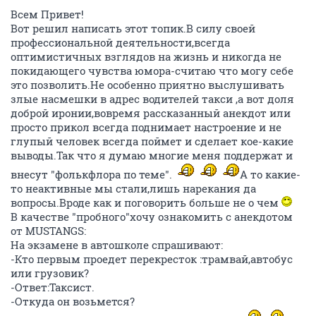
Всем Привет!
Вот решил написать этот топик.В силу своей
профессиональной деятельности,всегда
оптимистичных взглядов на жизнь и никогда не
покидающего чувства юмора-считаю что могу себе
это позволить.Не особенно приятно выслушивать
злые насмешки в адрес водителей такси ,а вот доля
доброй иронии,вовремя рассказанный анекдот или
просто прикол всегда поднимает настроение и не
глупый человек всегда поймет и сделает кое-какие
выводы.Так что я думаю многие меня поддержат и
внесут "фолькфлора по теме".
А то какие-
то неактивные мы стали,лишь нарекания да
вопросы.Вроде как и поговорить больше не о чем
В качестве "пробного"хочу ознакомить с анекдотом
от MUSTANGS:
На экзамене в автошколе спрашивают:
-Кто первым проедет перекресток :трамвай,автобус
или грузовик?
-Ответ:Таксист.
-Откуда он возьмется?