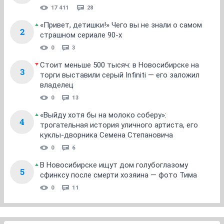
17 411
28
«Привет, детишки!» Чего вы не знали о самом
2
страшном сериале 90-х
0
3
Стоит меньше 500 тысяч: в Новосибирске на
3
торги выставили серый Infiniti — его заложил
владелец
0
13
«Выйду хотя бы на молоко соберу»:
4
трогательная история уличного артиста, его
куклы-дворника Семена Степановича
0
6
В Новосибирске ищут дом голубоглазому
5
сфинксу после смерти хозяина — фото Тима
0
11