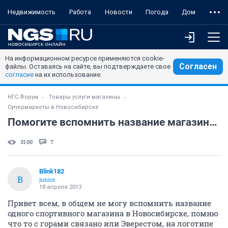
Недвижимость
Работа
Новости
Погода
Дом
На информационном ресурсе применяются cookie-
Согласен
файлы. Оставаясь на сайте, вы подтверждаете свое
согласие
на их использование.
НГС.Форум
Товары услуги магазины
Супермаркеты в Новосибирске
Помогите вспомнить название магазина и очки Rayban
3100
7
Blink182
B
junior
18 апреля 2013
Привет всем, в общем не могу вспомнить название
одного спортивного магазина в Новосибирске, помню
что то с горами связано или Эверестом, на логотипе