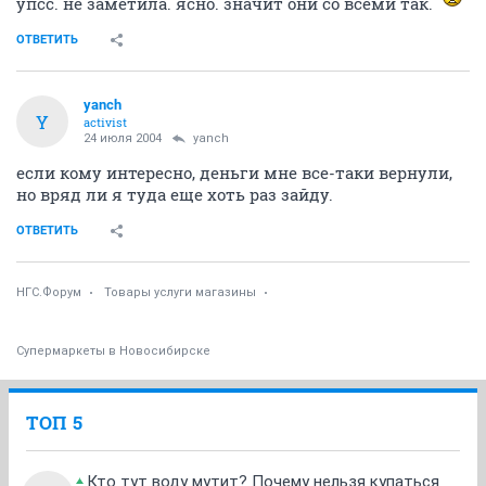
упсс. не заметила. ясно. значит они со всеми так.
ОТВЕТИТЬ
yanch
Y
activist
24 июля 2004
yanch
если кому интересно, деньги мне все-таки вернули,
но вряд ли я туда еще хоть раз зайду.
ОТВЕТИТЬ
НГС.Форум
Товары услуги магазины
Супермаркеты в Новосибирске
ТОП 5
Кто тут воду мутит? Почему нельзя купаться