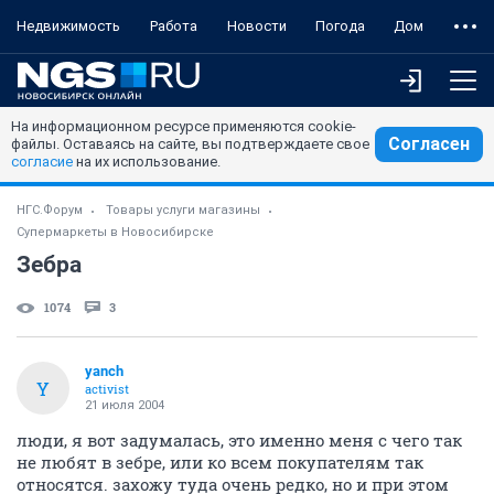
Недвижимость
Работа
Новости
Погода
Дом
На информационном ресурсе применяются cookie-
Согласен
файлы. Оставаясь на сайте, вы подтверждаете свое
согласие
на их использование.
НГС.Форум
Товары услуги магазины
Супермаркеты в Новосибирске
Зебра
1074
3
yanch
Y
activist
21 июля 2004
люди, я вот задумалась, это именно меня с чего так
не любят в зебре, или ко всем покупателям так
относятся. захожу туда очень редко, но и при этом