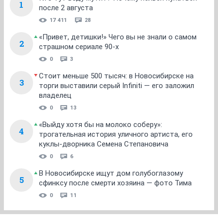
1
после 2 августа
17 411
28
«Привет, детишки!» Чего вы не знали о самом
2
страшном сериале 90-х
0
3
Стоит меньше 500 тысяч: в Новосибирске на
3
торги выставили серый Infiniti — его заложил
владелец
0
13
«Выйду хотя бы на молоко соберу»:
4
трогательная история уличного артиста, его
куклы-дворника Семена Степановича
0
6
В Новосибирске ищут дом голубоглазому
5
сфинксу после смерти хозяина — фото Тима
0
11