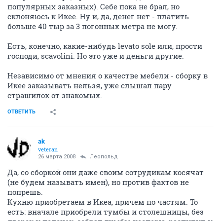
популярных заказных). Себе пока не брал, но
склоняюсь к Икее. Ну и, да, денег нет - платить
больше 40 тыр за 3 погонных метра не могу.
Есть, конечно, какие-нибудь levato sole или, прости
господи, scavolini. Но это уже и деньги другие.
Независимо от мнения о качестве мебели - сборку в
Икее заказывать нельзя, уже слышал пару
страшилок от знакомых.
ОТВЕТИТЬ
ak
veteran
26 марта 2008
Леопольд
Да, со сборкой они даже своим сотрудикам косячат
(не будем называть имен), но против фактов не
попрешь.
Кухню приобретаем в Икеа, причем по частям. То
есть: вначале приобрели тумбы и столешницы, без