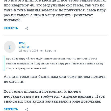
это все это длилось месяца 2. все через заднее место.
про квартиру 48. это модульные системы, так что по
точь в точь вашим замерам не получится. сама пару
раз пыталась с ними кашу сварить- результат
никакой!
ОТВЕТИТЬ
t256
T
activist
25 марта 2008
katpuna
про квартиру 48. это модульные системы, так что по точь в точь
вашим замерам не получится. сама пару раз пыталась с ними кашу
сварить- результат никакой!
Ага, мы тоже там были, нам они тоже ничем помочь
не смогли.
Хотя если площади позволяют и ничего
нестандартного не требуется - вполне вариант. Пара
знакомых там кухни заказывали, вроде довольны.
ОТВЕТИТЬ