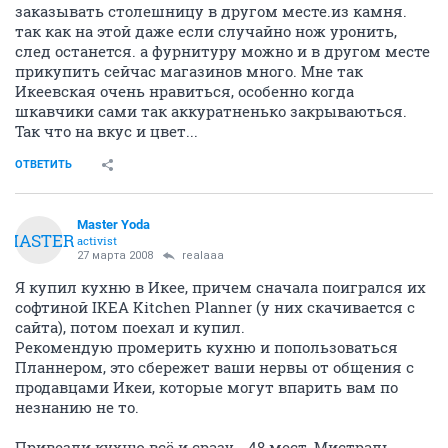
заказывать столешницу в другом месте.из камня.
так как на этой даже если случайно нож уронить,
след останется. а фурнитуру можно и в другом месте
прикупить сейчас магазинов много. Мне так
Икеевская очень нравиться, особенно когда
шкавчики сами так аккуратненько закрываються.
Так что на вкус и цвет...
ОТВЕТИТЬ
Master Yoda
MASTER
activist
27 марта 2008
realaaa
Я купил кухню в Икее, причем сначала поигрался их
софтиной IKEA Kitchen Planner (у них скачивается с
сайта), потом поехал и купил.
Рекомендую промерить кухню и попользоваться
Планнером, это сбережет ваши нервы от общения с
продавцами Икеи, которые могут впарить вам по
незнанию не то.
Привезли кухню всё и сразу - 48 мест, Мистраль