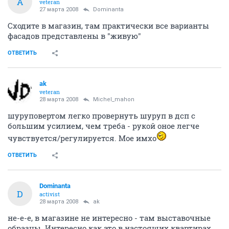
A
veteran
27 марта 2008
Dominanta
Сходите в магазин, там практически все варианты
фасадов представлены в "живую"
ОТВЕТИТЬ
ak
veteran
28 марта 2008
Michel_mahon
шуруповертом легко провернуть шуруп в дсп с
большим усилием, чем треба - рукой оное легче
чувствуется/регулируется. Мое имхо
ОТВЕТИТЬ
Dominanta
D
activist
28 марта 2008
ak
не-е-е, в магазине не интересно - там выставочные
образцы. Интересно как это в настоящих квартирах