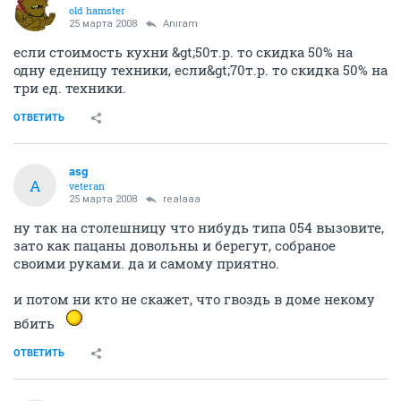
old hamster
25 марта 2008
Aniram
если стоимость кухни &gt;50т.р. то скидка 50% на
одну еденицу техники, если&gt;70т.р. то скидка 50% на
три ед. техники.
ОТВЕТИТЬ
asg
A
veteran
25 марта 2008
realaaa
ну так на столешницу что нибудь типа 054 вызовите,
зато как пацаны довольны и берегут, собраное
своими руками. да и самому приятно.
и потом ни кто не скажет, что гвоздь в доме некому
вбить
ОТВЕТИТЬ