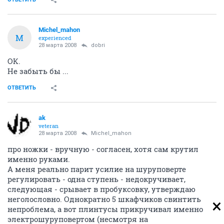
Michel_mahon
M
experienced
28 марта 2008
dobri
ОК.
Не забыть бы ...
ОТВЕТИТЬ
ak
veteran
28 марта 2008
Michel_mahon
про ножки - вручную - согласен, хотя сам крутил
именно руками.
А меня реально парит усилие на шуруповерте
регулировать - одна ступень - недокручивает,
следующая - срывает в пробуксовку, утверждаю
неголословно. Однократно 5 шкафчиков свинтить
непроблема, а вот плинтусы прикручивал именно
электрошуруповертом (несмотря на