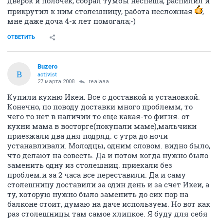
дверок и полочек, собрал тумбы неспеша, распилил и
прикрутил к ним столешницу, работа несложная
,
мне даже доча 4-х лет помогала;-)
ОТВЕТИТЬ
Buzero
B
activist
27 марта 2008
realaaa
Купили кухню Икеи. Все с доставкой и установкой.
Конечно, по поводу доставки много проблемм, то
чего то нет в наличии то еще какая-то фигня. от
кухни мама в восторге(покупали маме),мальчики
приезжали два дня подряд. с утра до ночи
устанавливали. Молодцы, одним словом. видно было,
что делают на совесть. Да и потом когда нужно было
заменить одну из столешниц. приехали без
проблем.и за 2 часа все переставили. Да и саму
столешницу доставили за один день и за счет Икеи, а
ту, которую нужно было заменить до сих пор на
балконе стоит, думаю на даче используем. Но вот как
раз столешницы там самое хлипкое. Я буду для себя