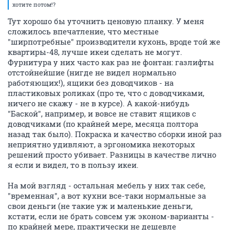
хотите потом!?
Тут хорошо бы уточнить ценовую планку. У меня
сложилось впечатление, что местные
"ширпотребные" производители кухонь, вроде той же
квартиры-48, лучше икеи сделать не могут.
Фурнитура у них часто как раз не фонтан: газлифты
отстойнейшие (нигде не видел нормально
работяющих!), ящики без доводчиков - на
пластиковых роликах (про те, что с доводчиками,
ничего не скажу - не в курсе). А какой-нибудь
"Баской", например, и вовсе не ставит ящиков с
доводчиками (по крайней мере, месяца полтора
назад так было). Покраска и качество сборки иной раз
неприятно удивляют, а эргономика некоторых
решений просто убивает. Разницы в качестве лично
я если и видел, то в пользу икеи.
На мой взгляд - остальная мебель у них так себе,
"временная", а вот кухни все-таки нормальные за
свои деньги (не такие уж и маленькие деньги,
кстати, если не брать совсем уж эконом-варианты -
по крайней мере, практически не дешевле