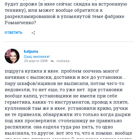
будет дороже (в икее сейчас скидка на встроенную
технику), или может вообще обратится к
разрекламированной в упомянутой теме фабрике
Романченко?
ОТВЕТИТЬ
katpuna
Цыц, малявки!
24 марта 2008
realaaa
подруга купила в икее. проблем ооочень много!
начиная с выписки, доставки и все до установки...
пару шкафов/ящиков не выписали, потом чего-то
недовезли, то нет еще, то уже нет. при установки
вообще капец, установщики не имели при себе
герметика, каких-то инструментов, провод к плите,
купленной там же в икее. установили криво, ручки
не те привезли, обнаружили это только когда дырки
под них просверлили. столешницу не правильно
распилили. она ездела туда раз пять, то одно
выясняла, то другое. вот это то, что я помню. вообще