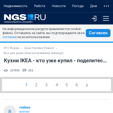
Недвижимость
Работа
Новости
Погода
Дом
На информационном ресурсе применяются cookie-
Согласен
файлы. Оставаясь на сайте, вы подтверждаете свое
согласие
на их использование.
НГС.Форум
Дом Стройка Ремонт
Все для дома (благоустраиваем жилище)
Кухни IKEA - кто уже купил - поделитесь отзывами!
127559
252
1
2
3
4
5
6
realaaa
R
activist