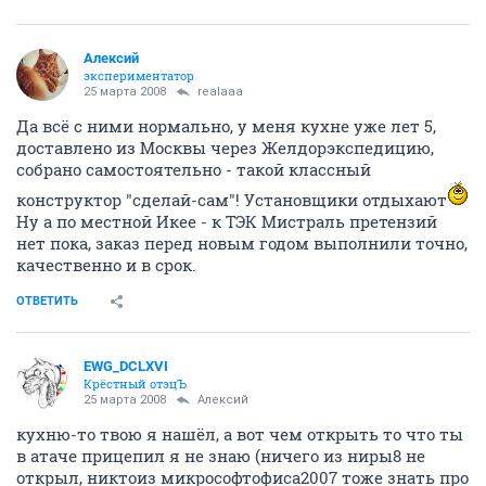
Алексий
экспериментатор
25 марта 2008
realaaa
Да всё с ними нормально, у меня кухне уже лет 5,
доставлено из Москвы через Желдорэкспедицию,
собрано самостоятельно - такой классный
конструктор "сделай-сам"! Установщики отдыхают
Ну а по местной Икее - к ТЭК Мистраль претензий
нет пока, заказ перед новым годом выполнили точно,
качественно и в срок.
ОТВЕТИТЬ
EWG_DCLXVI
Крёстный отэцЪ
25 марта 2008
Алексий
кухню-то твою я нашёл, а вот чем открыть то что ты
в атаче прицепил я не знаю (ничего из ниры8 не
открыл, никтоиз микрософтофиса2007 тоже знать про