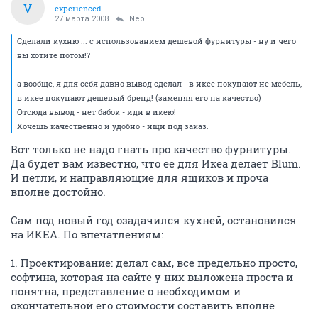
V
experienced
27 марта 2008
Neo
Сделали кухню ... с использованием дешевой фурнитуры - ну и чего
вы хотите потом!?
а вообще, я для себя давно вывод сделал - в икее покупают не мебель,
в икее покупают дешевый бренд! (заменяя его на качество)
Отсюда вывод - нет бабок - иди в икею!
Хочешь качественно и удобно - ищи под заказ.
Вот только не надо гнать про качество фурнитуры.
Да будет вам известно, что ее для Икеа делает Blum.
И петли, и направляющие для ящиков и проча
вполне достойно.
Сам под новый год озадачился кухней, остановился
на ИКЕА. По впечатлениям:
1. Проектирование: делал сам, все предельно просто,
софтина, которая на сайте у них выложена проста и
понятна, представление о необходимом и
окончательной его стоимости составить вполне