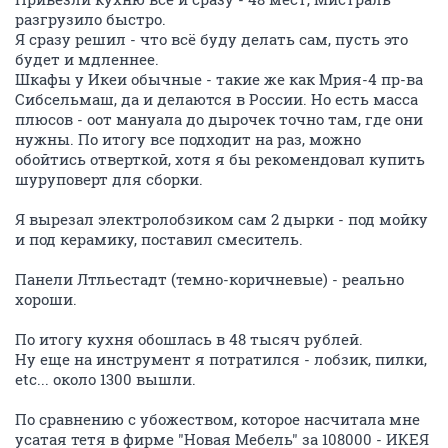
разгрузило быстро.
Я сразу решил - что всё буду делать сам, пусть это
будет и мдленнее.
Шкафы у Икеи обычные - такие же как Мрия-4 пр-ва
Сибсельмаш, да и делаются в России. Но есть масса
плюсов - оот мануала до дырочек точно там, где они
нужны. По итогу все подходит на раз, можно
обойтись отверткой, хотя я бы рекомендовал купить
шуруповерт для сборки.
Я вырезал электролобзиком сам 2 дырки - под мойку
и под керамику, поставил смеситель.
Панели Лтльестадт (темно-коричневые) - реально
хороши.
По итогу кухня обошлась в 48 тысяч рублей.
Ну еще на инструмент я потратился - лобзик, пилки,
etc... около 1300 вышли.
По сравнению с убожеством, которое насчитала мне
усатая тетя в фирме "Новая Мебель" за 108000 - ИКЕЯ