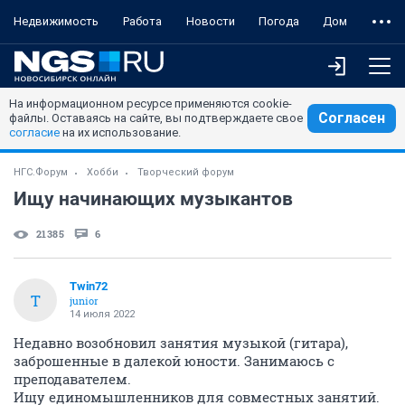
Недвижимость
Работа
Новости
Погода
Дом
На информационном ресурсе применяются cookie-
Согласен
файлы. Оставаясь на сайте, вы подтверждаете свое
согласие
на их использование.
НГС.Форум
Хобби
Творческий форум
Ищу начинающих музыкантов
21385
6
Twin72
T
junior
14 июля 2022
Недавно возобновил занятия музыкой (гитара),
заброшенные в далекой юности. Занимаюсь с
преподавателем.
Ищу единомышленников для совместных занятий.