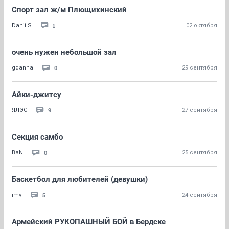
Спорт зал ж/м Плющихинский
1
DaniilS
02 октября
очень нужен небольшой зал
0
gdanna
29 сентября
Айки-джитсу
9
ЯЛЭС
27 сентября
Секция самбо
0
BaN
25 сентября
Баскетбол для любителей (девушки)
5
imv
24 сентября
Армейский РУКОПАШНЫЙ БОЙ в Бердске