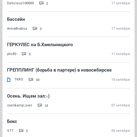
2
Delicious100000
17 октября
Бассейн
3
AnnaBrabus
17 октября
ГЕРКУЛЕС на Б.Хмельницкого
0
yllo83
11 октября
ГРЕППЛИНГ (борьба в партере) в новосибирске
TKRS
30
10 октября
Осень. Ищем зал:-)
14
over&amp;over
07 октября
Бокс
5
S1T
05 октября