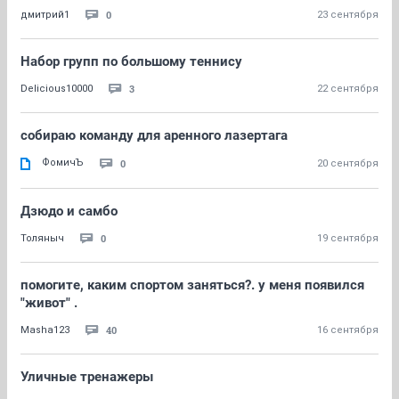
0
дмитрий1
23 сентября
Набор групп по большому теннису
3
Delicious10000
22 сентября
собираю команду для аренного лазертага
ФомичЪ
0
20 сентября
Дзюдо и самбо
0
Толяныч
19 сентября
помогите, каким спортом заняться?. у меня появился
"живот" .
40
Masha123
16 сентября
Уличные тренажеры