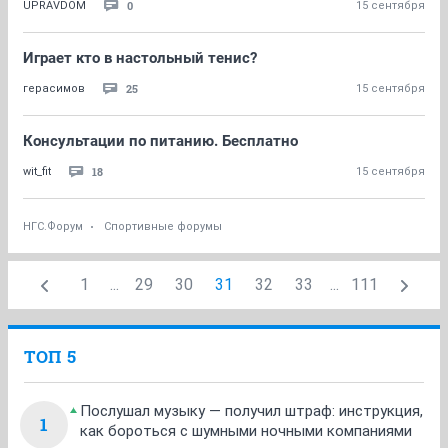
0
UPRAVDOM
15 сентября
Играет кто в настольный тенис?
25
герасимов
15 сентября
Консультации по питанию. Бесплатно
18
wit_fit
15 сентября
НГС.Форум
Спортивные форумы
1
...
29
30
31
32
33
...
111
ТОП 5
Послушал музыку — получил штраф: инструкция,
1
как бороться с шумными ночными компаниями