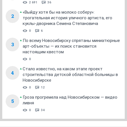
2 691
36
«Выйду хотя бы на молоко соберу»:
2
трогательная история уличного артиста, его
куклы-дворника Семена Степановича
0
6
По всему Новосибирску спрятаны миниатюрные
3
арт-объекты — их поиск становится
настоящим квестом
0
Стало известно, на каком этапе проект
4
строительства детской областной больницы в
Новосибирске
0
12
Гроза прогремела над Новосибирском — видео
5
ливня
0
34