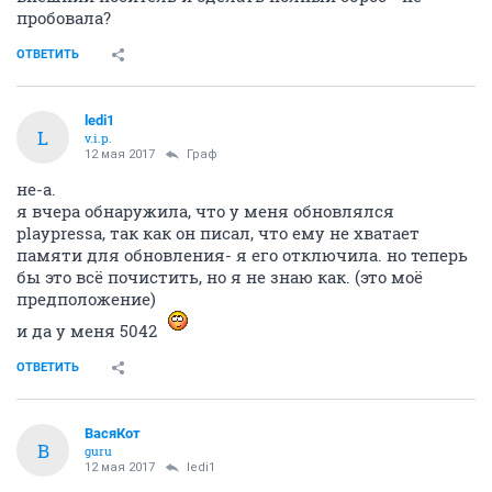
пробовала?
ОТВЕТИТЬ
ledi1
L
v.i.p.
12 мая 2017
Граф
не-а.
я вчера обнаружила, что у меня обновлялся
playpressa, так как он писал, что ему не хватает
памяти для обновления- я его отключила. но теперь
бы это всё почистить, но я не знаю как. (это моё
предположение)
и да у меня 5042
ОТВЕТИТЬ
ВасяКот
В
guru
12 мая 2017
ledi1