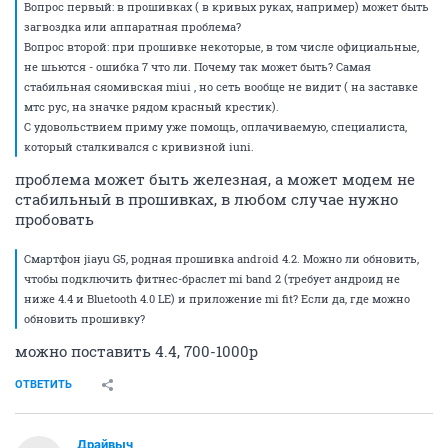
Вопрос первый: в прошивках ( в кривых руках, например) может быть
загвоздка или аппаратная проблема?
Вопрос второй: при прошивке некоторые, в том числе официальные,
не шьются - ошибка 7 что ли. Почему так может быть? Самая
стабильная сяомивская miui , но сеть вообще не видит ( на заставке
мтс рус, на значке рядом красный крестик).
С удовольствием приму уже помощь, оплачиваемую, специалиста,
который сталкивался с кривизной iuni.
проблема может быть железная, а может модем не
стабильный в прошивках, в любом случае нужно
пробовать
Смартфон jiayu G5, родная прошивка android 4.2. Можно ли обновить,
чтобы подключить фитнес-браслет mi band 2 (требует андроид не
ниже 4.4 и Bluetooth 4.0 LE) и приложение mi fit? Если да, где можно
обновить прошивку?
можно поставить 4.4, 700-1000р
ОТВЕТИТЬ
Драйвыч