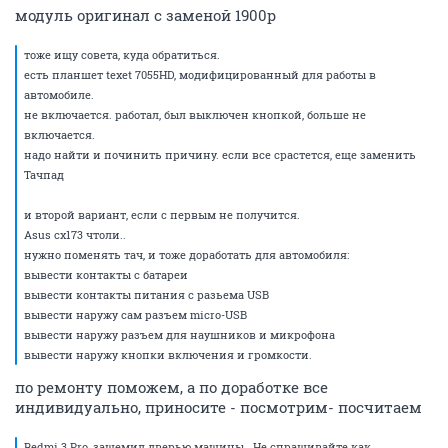
модуль оригинал с заменой 1900р
тоже ищу совета, куда обратиться.
есть планшет texet 7055HD, модифицированный для работы в
автомобиле.
не включается. работал, был выключен кнопкой, больше не
включается.
надо найти и починить причину. если все срастется, еще заменить
Тачпад
и второй вариант, если с первым не получится.
Asus cx173 чтоли..
нужно поменять тач, и тоже доработать для автомобиля:
вывести контакты с батареи
вывести контакты питания с разьема USB
вывести наружу сам разъем micro-USB
вывести наружу разъем для наушников и микрофона
вывести наружу кнопки включения и громкости.
по ремонту поможем, а по доработке все
индивидуально, приносите - посмотрим- посчитаем
Redmi 3 Pro, защемил дверью мащины...Не спрашивайте как