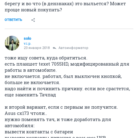
берегу и во что (в дензнаках) это выльется? Может
проще новый покупать?
ОТВЕТИТЬ
solo
v.i.p.
23 января 2018
Автоинформатор
тоже ищу совета, куда обратиться.
есть планшет texet 7055HD, модифицированный для
работы в автомобиле.
не включается. работал, был выключен кнопкой,
больше не включается.
надо найти и починить причину. если все срастется,
еще заменить Тачпад
и второй вариант, если с первым не получится.
Asus cx173 чтоли..
нужно поменять тач, и тоже доработать для
автомобиля:
вывести контакты с батареи
вывести контакты питания с разьема USB