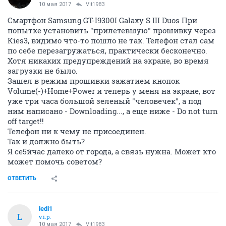
10 мая 2017
Vit1983
Смартфон Samsung GT-I9300I Galaxy S III Duos При
попытке установить "прилетевшую" прошивку через
Kies3, видимо что-то пошло не так. Телефон стал сам
по себе перезагружаться, практически бесконечно.
Хотя никаких предупреждений на экране, во время
загрузки не было.
Зашел в режим прошивки зажатием кнопок
Volume(-)+Home+Power и теперь у меня на экране, вот
уже три часа большой зеленый "человечек", а под
ним написано - Downloading..., а еще ниже - Do not turn
off target!!
Телефон ни к чему не присоединен.
Так и должно быть?
Я се5йчас далеко от города, а связь нужна. Может кто
может помочь советом?
ОТВЕТИТЬ
ledi1
L
v.i.p.
10 мая 2017
Vit1983