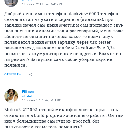
activist
14 июня 2017
Vit1983
Добрый день имею телефон blackview 6000 телефон
сначала стал мяукать и скрипеть (динамик), при
зарядке начал сам выключатся и сам пропадает звук
(как внешний динамик так и разговорный, меня тоже
абонент не слышит но через какое то время звук
появляется.подключал зарядку через usb tester
раньше заряд вначале шол 9v и 2a сейчас 5v и 0,3a
посмотрел аккумулятор вроде не вдутый. Возможен
ли ремонт? Заглушки само собой убирал звук не
появился.
ОТВЕТИТЬ
Filimon
alcatel
10 июля 2017
Vit1983
Moto x2, ХТ1092, второй микрофон достал, пришлось
отключить в build.prop, но хочется его работы. Он там
как у большинства самсунгов, простой, без
вычурностей возметесь поменять?