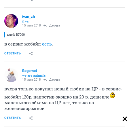
ivаn_zh
il va
15 мая 2018
Деодат
клей B7000
в сервис мобайл
есть
.
ОТВЕТИТЬ
Begemot
we are animal's
15 мая 2018
Деодат
вчера только покупал новый тюбик на ЦР - в сервис-
мобайл 120р, напротив окошко на 20 р. дешевле
маленького обьема на ЦР нет, только на
железнодорожной
ОТВЕТИТЬ