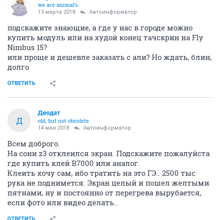
we are animal's
13 марта 2018
Автоинформатор
подскажите знающие, а где у нас в городе можно
купить модуль или на худой конец тачскрин на Fly
Nimbus 15?
или проще и дешевле заказать с али? Но ждать, блин,
долго
ОТВЕТИТЬ
Деодат
Д
old, but not obsolete
14 мая 2018
Автоинформатор
Всем доброго.
На сони z3 отклеился экран. Подскажите пожалуйста
где купить клей B7000 или аналог.
Клеить хочу сам, ибо тратить на это ГЭ.. 2500 тыс
рука не поднимется. Экран целый и пошел желтыми
пятнами, ну и постоянно от перегрева вырубается,
если фото или видео делать..
ОТВЕТИТЬ