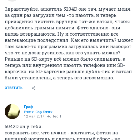
Здравствуйте. алкатель 5204D оне тач, мучает меня.
за один раз загрузил чем -то память, и теперь
приходится чистить вручную тот-же ватсап, чтобы
добавились граммы памяти. Фото удаляю- они
вновь возвращаются. Ну и соответстевенно все
вытекающие последствия. Как его вылечить? может
там какая-то программка загрузилась или наоборот
что-то не дозагрузилось, как это узнать можно?
Раньше на SD-карту всё можно было скидывать, а
теперь или внутренняя память телефона или SD-
карточка. на SD-карточке раньше дубль-гис и ватсап
были установлены, а теперь это невозможно.
ОТВЕТИТЬ
Граф
Ёжик. Сэр Ёжик
12 мая 2017
ledi1
5042D он у тебя.
сохранить все, что нужно - контакты, фотки на
внешний носитель и сделать полный сброс - не