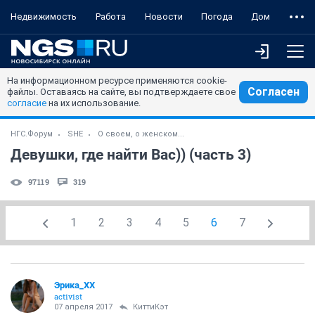
Недвижимость
Работа
Новости
Погода
Дом
На информационном ресурсе применяются cookie-
Согласен
файлы. Оставаясь на сайте, вы подтверждаете свое
согласие
на их использование.
НГС.Форум
SHE
О своем, о женском...
Девушки, где найти Вас)) (часть 3)
97119
319
1
2
3
4
5
6
7
Эрика_ХХ
activist
07 апреля 2017
КиттиКэт