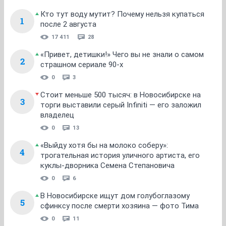
Кто тут воду мутит? Почему нельзя купаться
1
после 2 августа
17 411
28
«Привет, детишки!» Чего вы не знали о самом
2
страшном сериале 90-х
0
3
Стоит меньше 500 тысяч: в Новосибирске на
3
торги выставили серый Infiniti — его заложил
владелец
0
13
«Выйду хотя бы на молоко соберу»:
4
трогательная история уличного артиста, его
куклы-дворника Семена Степановича
0
6
В Новосибирске ищут дом голубоглазому
5
сфинксу после смерти хозяина — фото Тима
0
11