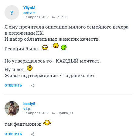
YliyaM
Y
activist
07 апреля 2017
elle08
Я ему прочитала описание милого семейного вечера
в изложении КК.
И набор обязательных женских качеств.
Реакция была -
Но утверждалось то - КАЖДЫЙ мечтает.
Ну и вот.
Живое подтверждение, что далеко нет.
ОТВЕТИТЬ
besty5
v.i.p.
07 апреля 2017
Эрика_ХХ
так фантазии ж
ОТВЕТИТЬ