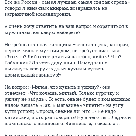
Все же Россия - самая лучшая, самая святая страна -
говорю я авиа-пассажирам, возвращаясь из
заграничной командировки.
Я очень хочу ответить на ваш вопрос и обратиться к
мужчинам: вы какую выберете?
Нетребовательная женщина – это женщина, которая,
переселяясь в мужний дом, не требует визгливо:
«Это что? Либо этот ржавый патефон, либо я! Что?
Бабушкин? Да хоть дедушкин. Немедленно
выкинуть всю рухлядь из кухни и купить
нормальный гарнитур!»
На вопрос: «Милая, что купить к ужину?» она
отвечает: «Что хочешь, милый. Только курочку к
ужину не забудь». То есть, она не будет c командным
видом вещать: «Так. В магазине «Аппетит» на углу
купи устриц. Спроси, свежие ли. Что...? Не надо
китайских, я сто раз говорила! Ну а чего ты... Ладно, и
шампанского вишневого. Вишневого, я сказала!».
Вот звонит муж нетребовательной жене и ласково