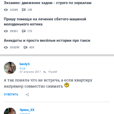
Экзамен: движение задом - строго по зеркалам
14248
105
Прошу помощи на лечение сбитого машиной
молоденького котика
29251
172
Анекдоты и просто весёлые истории про такси
193295
435
besty5
v.i.p.
07 апреля 2017
YliyaM
я так поняла что не встреча, а если квартиру
например совместно снимать
ОТВЕТИТЬ
Эрика_ХХ
activist