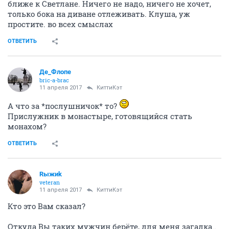
ближе к Светлане. Ничего не надо, ничего не хочет,
только бока на диване отлеживать. Клуша, уж
простите. во всех смыслах
ОТВЕТИТЬ
Де_Флопе
bric-a-brac
11 апреля 2017
КиттиКэт
А что за *послушничок* то?
Прислужник в монастыре, готовящийся стать
монахом?
ОТВЕТИТЬ
Rыжиk
veteran
11 апреля 2017
КиттиКэт
Кто это Вам сказал?
Откуда Вы таких мужчин берёте, для меня загадка..