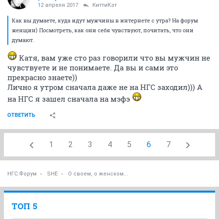
12 апреля 2017
КиттиКэт
Как вы думаете, куда идут мужчины в интернете с утра? На форум
женщин) Посмотреть, как они себя чувствуют, почитать, что они
думают.
Катя, вам уже сто раз говорили что вы мужчин не
чувствуете и не понимаете. Да вы и сами это
прекрасно знаете))
Лично я утром сначала даже не на НГС заходил))) А
на НГС я зашел сначала на мэфэ
ОТВЕТИТЬ
1
2
3
4
5
6
7
НГС.Форум
SHE
О своем, о женском...
ТОП 5