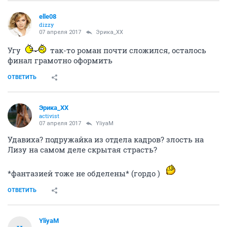
elle08
dizzy
07 апреля 2017
Эрика_ХХ
Угу
так-то роман почти сложился, осталось
финал грамотно оформить
ОТВЕТИТЬ
Эрика_ХХ
activist
07 апреля 2017
YliyaM
Удавиха? подружайка из отдела кадров? злость на
Лизу на самом деле скрытая страсть?
*фантазией тоже не обделены* (гордо )
ОТВЕТИТЬ
YliyaM