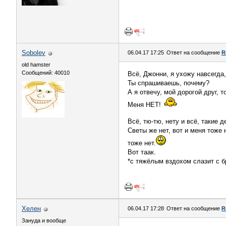
Sobolev
06.04.17 17:25
Ответ на сообщение
R
old hamster
Сообщений: 40010
Всё, Джонни, я ухожу навсегда
Ты спрашиваешь, почему?
А я отвечу, мой дорогой друг, 
Меня НЕТ!
Всё, тю-тю, нету и всё, такие 
Светы же нет, вот и меня тоже 
тоже нет.
Вот таак.
*с тяжёлым вздохом слазит с бр
Хелен
06.04.17 17:28
Ответ на сообщение
R
Зануда и вообще