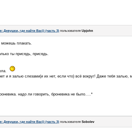
e: Девушки, где найти Вас)) (часть 3)
пользователя
Upjohn
, можешь плакать.
только ты присядь, присядь.
дела.
нет и я залью слезами(и их нет, если что) всё вокруг! Даже тебя залью, 
оневика. надо ли говорить, броневика не было.....*
e: Девушки, где найти Вас)) (часть 3)
пользователя
Sobolev