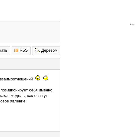
чать
RSS
Деревом
я взаимоотношений
К позиционирует себя именно
такая модель, как она тут
совое явление.