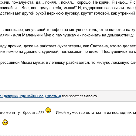
ричи, пожалуйста, да... понял... понял... хорошо. Не кричи. Я знаю... Я 
траивайся... Все, все, целую тебя, мыша!" И, судорожно засовывая теле
сстегивает другой рукой верхнюю пуговку, крутит головой, как утренний
 в пеньюаре, кинув свой телефон на мятую постель, отправляется на к
ями - а-ля Маленький Мук с пампушками - покричать на домработницу.
ду прочим, даже не работает бухгалтером, как Светлана, что-то делает
им нежно на диване с курочкой, поглаживая по щеке: "Послушнич
о
к ты 
агрессивной Мыши мужик в лепешку разбивается, то милую, ласковую Св
e: Девушки, где найти Вас)) (часть 3)
пользователя
Sobolev
ого меня тут бросить???
Имей мужество остаться и из последних с