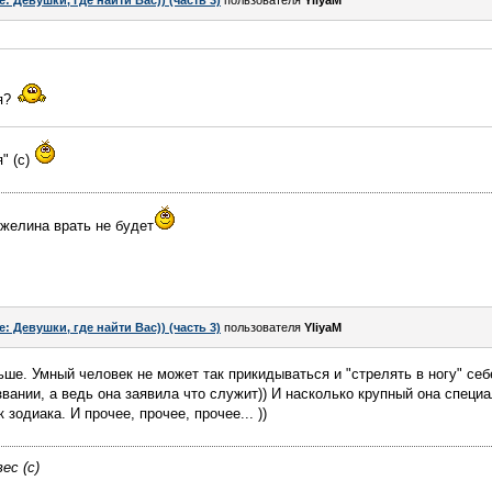
e: Девушки, где найти Вас)) (часть 3)
пользователя
YliyaM
ся?
" (с)
нжелина врать не будет
e: Девушки, где найти Вас)) (часть 3)
пользователя
YliyaM
ше. Умный человек не может так прикидываться и "стрелять в ногу" себ
звании, а ведь она заявила что служит)) И насколько крупный она специ
зодиака. И прочее, прочее, прочее... ))
ес (с)