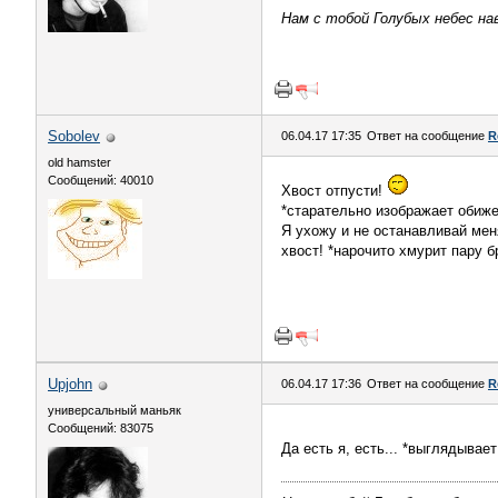
Нам с тобой Голубых небес нав
Sobolev
06.04.17 17:35
Ответ на сообщение
R
old hamster
Сообщений: 40010
Хвост отпусти!
*старательно изображает обиж
Я ухожу и не останавливай меня
хвост! *нарочито хмурит пару б
Upjohn
06.04.17 17:36
Ответ на сообщение
R
универсальный маньяк
Сообщений: 83075
Да есть я, есть... *выглядывае