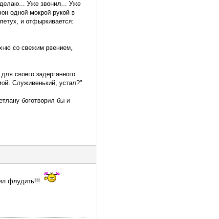
сделаю... Уже звонил... Уже
фон одной мокрой рукой в
 петух, и отфыркивается:
ухню со свежим рвением,
 для своего задерганного
мой. Служивенький, устал?"
етлану боготворил бы и
ил флудить!!!