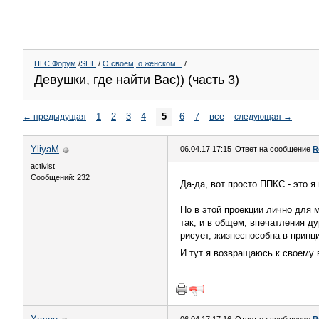
НГС.Форум
/
SHE
/
О своем, о женском...
/
Девушки, где найти Вас)) (часть 3)
1
2
3
4
5
6
7
все
←
предыдущая
следующая
→
YliyaM
06.04.17 17:15
Ответ на сообщение
R
activist
Сообщений: 232
Да-да, вот просто ППКС - это
Но в этой проекции лично для 
так, и в общем, впечатления ду
рисует, жизнеспособна в принц
И тут я возвращаюсь к своему 