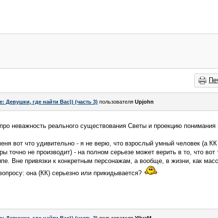
Пе
e: Девушки, где найти Вас)) (часть 3)
пользователя
Upjohn
 я про неважность реального существования Светы и проекцию понимани
меня вот что удивительно - я не верю, что взрослый умный человек (а К
ры точно не производит) - на полном серьезе может верить в то, что вот 
ипе. Вне привязки к конкретным персонажам, а вообще, в жизни, как мас
вопросу: она (КК) серьезно или прикидывается?