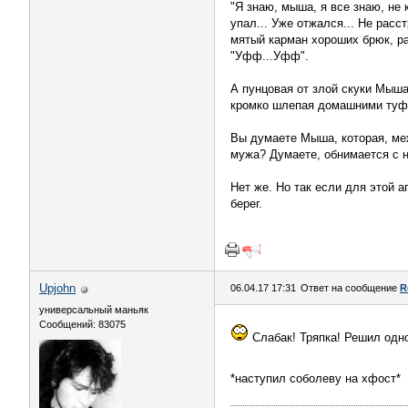
"Я знаю, мыша, я все знаю, не к
упал... Уже отжался... Не расс
мятый карман хороших брюк, ра
"Уфф...Уфф".
А пунцовая от злой скуки Мыша
кромко шлепая домашними туфл
Вы думаете Мыша, которая, меж
мужа? Думаете, обнимается с н
Нет же. Но так если для этой 
берег.
Upjohn
06.04.17 17:31
Ответ на сообщение
R
универсальный маньяк
Сообщений: 83075
Слабак! Тряпка! Решил одн
*наступил соболеву на хфост*