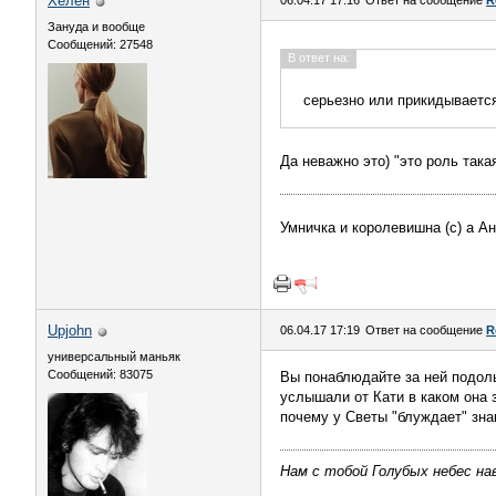
Хелен
06.04.17 17:16
Ответ на сообщение
R
Зануда и вообще
Сообщений: 27548
В ответ на:
серьезно или прикидывает
Да неважно это) "это роль такая
Умничка и королевишна (с) а А
Upjohn
06.04.17 17:19
Ответ на сообщение
R
универсальный маньяк
Сообщений: 83075
Вы понаблюдайте за ней подоль
услышали от Кати в каком она 
почему у Светы "блуждает" знак 
Нам с тобой Голубых небес нав