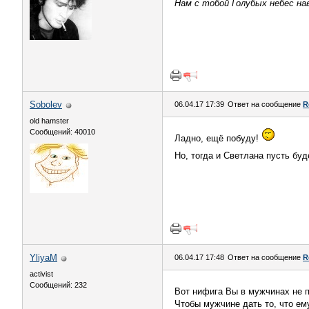
Нам с тобой Голубых небес нав
Sobolev
06.04.17 17:39
Ответ на сообщение
R
old hamster
Сообщений: 40010
Ладно, ещё побуду!
Но, тогда и Светлана пусть буд
YliyaM
06.04.17 17:48
Ответ на сообщение
R
activist
Сообщений: 232
Вот нифига Вы в мужчинах не 
Чтобы мужчине дать то, что ему