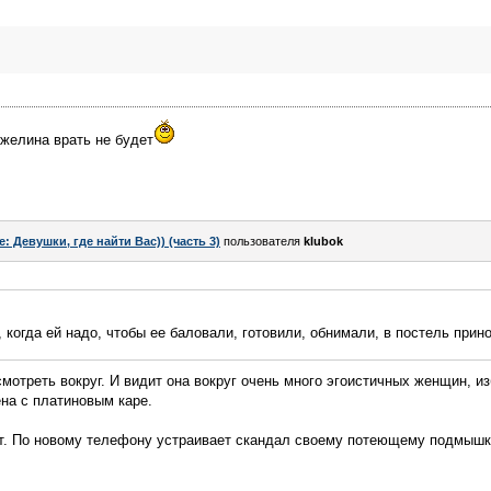
нжелина врать не будет
e: Девушки, где найти Вас)) (часть 3)
пользователя
klubok
 когда ей надо, чтобы ее баловали, готовили, обнимали, в постель прин
мотреть вокруг. И видит она вокруг очень много эгоистичных женщин, и
ена с платиновым каре.
ет. По новому телефону устраивает скандал своему потеющему подмышк