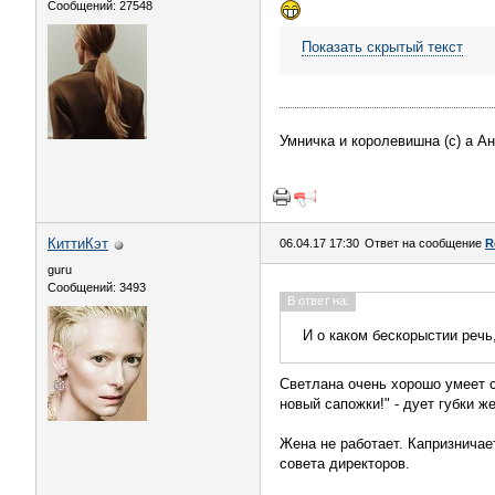
Сообщений: 27548
Показать скрытый текст
Умничка и королевишна (с) а А
КиттиКэт
06.04.17 17:30
Ответ на сообщение
R
guru
Сообщений: 3493
В ответ на:
И о каком бескорыстии речь,
Светлана очень хорошо умеет с
новый сапожки!" - дует губки ж
Жена не работает. Капризнича
совета директоров.