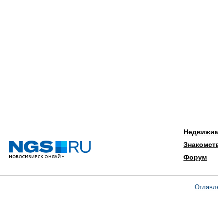
Недвижи
Знакомст
Форум
Оглавл