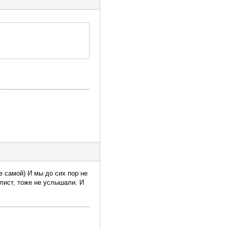
е самой) И мы до сих пор не
алист, тоже не услышали. И