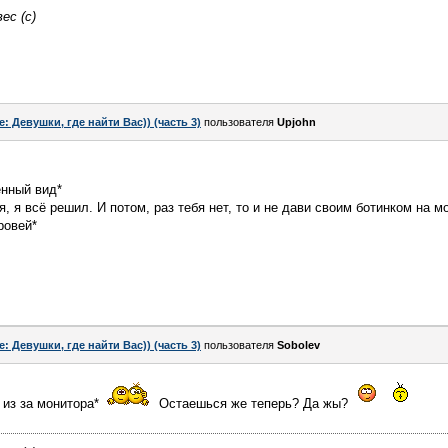
ес (с)
e: Девушки, где найти Вас)) (часть 3)
пользователя
Upjohn
енный вид*
, я всё решил. И потом, раз тебя нет, то и не дави своим ботинком на 
ровей*
e: Девушки, где найти Вас)) (часть 3)
пользователя
Sobolev
т из за монитора*
Остаешься же теперь? Да жы?