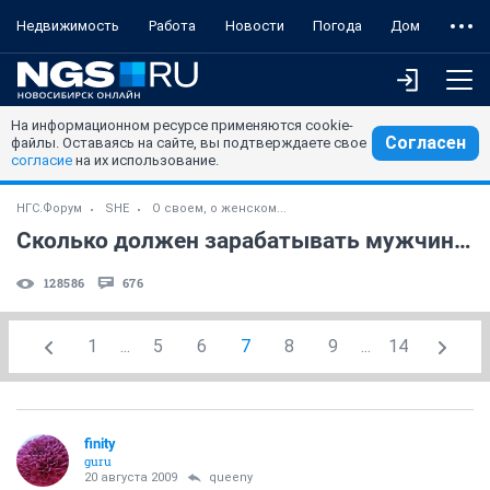
Недвижимость
Работа
Новости
Погода
Дом
На информационном ресурсе применяются cookie-
Согласен
файлы. Оставаясь на сайте, вы подтверждаете свое
согласие
на их использование.
НГС.Форум
SHE
О своем, о женском...
Сколько должен зарабатывать мужчина?
128586
676
1
...
5
6
7
8
9
...
14
finity
guru
20 августа 2009
queeny