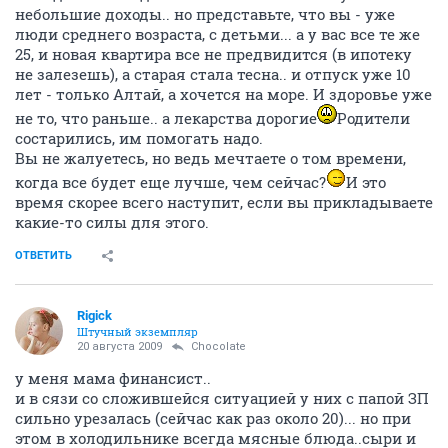
небольшие доходы.. но представьте, что вы - уже
люди среднего возраста, с детьми... а у вас все те же
25, и новая квартира все не предвидится (в ипотеку
не залезешь), а старая стала тесна.. и отпуск уже 10
лет - только Алтай, а хочется на море. И здоровье уже
не то, что раньше.. а лекарства дорогие
Родители
состарились, им помогать надо.
Вы не жалуетесь, но ведь мечтаете о том времени,
когда все будет еще лучше, чем сейчас?
И это
время скорее всего наступит, если вы прикладываете
какие-то силы для этого.
ОТВЕТИТЬ
Rigick
Штучный экземпляр
20 августа 2009
Chocolate
у меня мама финансист..
и в сязи со сложившейся ситуацией у них с папой ЗП
сильно урезалась (сейчас как раз около 20)... но при
этом в холодильнике всегда мясные блюда..сыри и