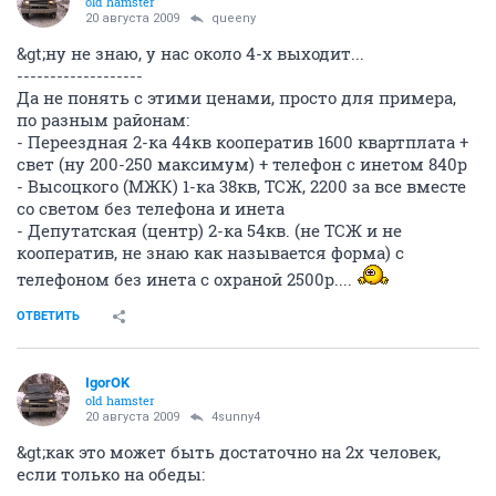
old hamster
20 августа 2009
queeny
&gt;ну не знаю, у нас около 4-х выходит...
-------------------
Да не понять с этими ценами, просто для примера,
по разным районам:
- Переездная 2-ка 44кв кооператив 1600 квартплата +
свет (ну 200-250 максимум) + телефон с инетом 840р
- Высоцкого (МЖК) 1-ка 38кв, ТСЖ, 2200 за все вместе
со светом без телефона и инета
- Депутатская (центр) 2-ка 54кв. (не ТСЖ и не
кооператив, не знаю как называется форма) с
телефоном без инета с охраной 2500р....
ОТВЕТИТЬ
IgorOK
old hamster
20 августа 2009
4sunny4
&gt;как это может быть достаточно на 2х человек,
если только на обеды: