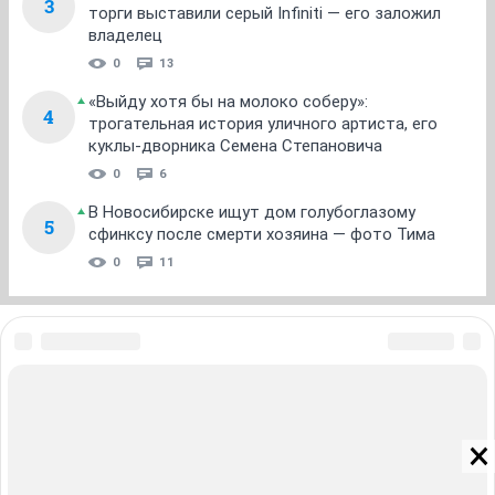
3
торги выставили серый Infiniti — его заложил
владелец
0
13
«Выйду хотя бы на молоко соберу»:
4
трогательная история уличного артиста, его
куклы-дворника Семена Степановича
0
6
В Новосибирске ищут дом голубоглазому
5
сфинксу после смерти хозяина — фото Тима
0
11
ЗНАКОМСТВА В НОВОСИБИРСКЕ
ПОГОДА В НОВОСИБИРСКЕ
ПРОБКИ В НОВОСИБИРСКЕ
ФОРУМЫ В НОВОСИБИРСКЕ
ТЕЛЕПРОГРАММА В НОВОСИБИРСКЕ
АФИША В НОВОСИБИРСКЕ
ГОРОСКОП