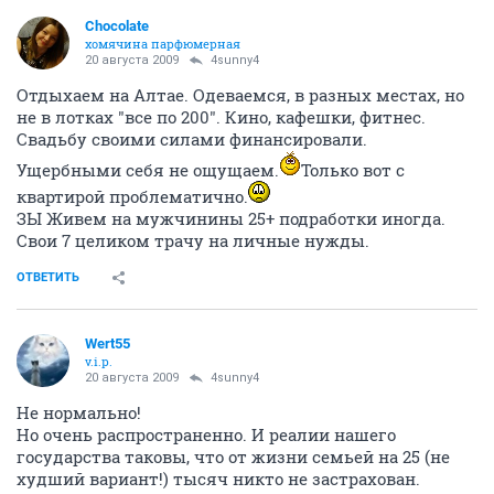
Chocolate
хомячина парфюмерная
20 августа 2009
4sunny4
Отдыхаем на Алтае. Одеваемся, в разных местах, но
не в лотках "все по 200". Кино, кафешки, фитнес.
Свадьбу своими силами финансировали.
Ущербными себя не ощущаем.
Только вот с
квартирой проблематично.
ЗЫ Живем на мужчинины 25+ подработки иногда.
Свои 7 целиком трачу на личные нужды.
ОТВЕТИТЬ
Wert55
v.i.p.
20 августа 2009
4sunny4
Не нормально!
Но очень распространенно. И реалии нашего
государства таковы, что от жизни семьей на 25 (не
худший вариант!) тысяч никто не застрахован.