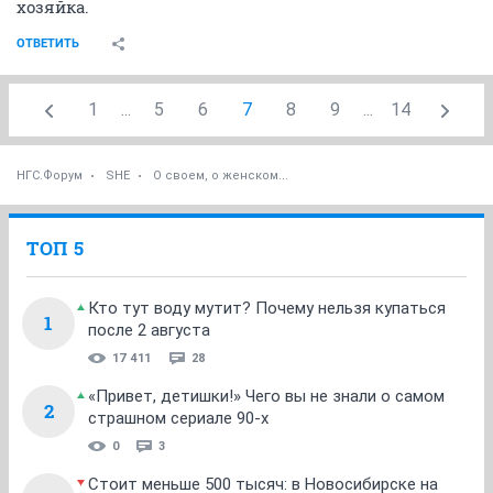
хозяйка.
ОТВЕТИТЬ
1
...
5
6
7
8
9
...
14
НГС.Форум
SHE
О своем, о женском...
ТОП 5
Кто тут воду мутит? Почему нельзя купаться
1
после 2 августа
17 411
28
«Привет, детишки!» Чего вы не знали о самом
2
страшном сериале 90-х
0
3
Стоит меньше 500 тысяч: в Новосибирске на