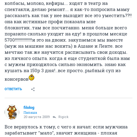
колбасы, молоко, кефиры... ходят в театр на
спектакли, делаю ремонт... я как-то попросила маму
рассказать как так у нее выходит все это уместить??!!
она как истинные профи показала мне
блокнотик..там все посчитанно. меня больше всего
поразило сколько уходит на еду! в прошлом месяце
5700!!!!!!!!!!!!!!и это на двоих. закупаемся мы вместе
(муж на машине нас вохить) в Ашане и Ленте. все
мечтаю так же научится расписывать свои доходы.
из личного опыта. когда я еще студенткой была нам
с мужем приходилось сильно экономить. знаю как
кушать на 150р 3 дня!..все просто..рыбный суп из
консервов
ОТВЕТИТЬ
filolog
Папаша
20 августа 2009
Rigick
Все вернулось к тому, с чего я начал: если мужчина
зарабатывает "мало", значит женщина - плохая