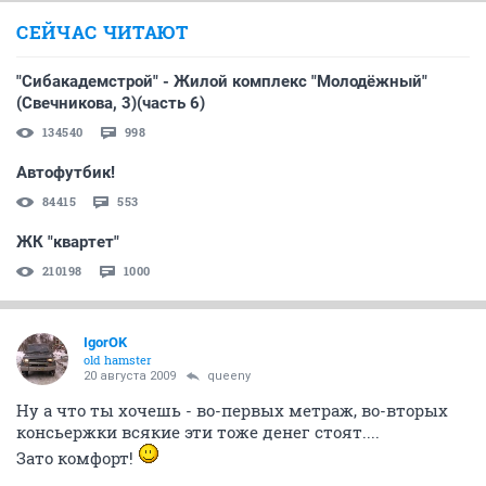
СЕЙЧАС ЧИТАЮТ
"Сибакадемстрой" - Жилой комплекс "Молодёжный"
(Свечникова, 3)(часть 6)
134540
998
Автофутбик!
84415
553
ЖК "квартет"
210198
1000
IgorOK
old hamster
20 августа 2009
queeny
Ну а что ты хочешь - во-первых метраж, во-вторых
консьержки всякие эти тоже денег стоят....
Зато комфорт!