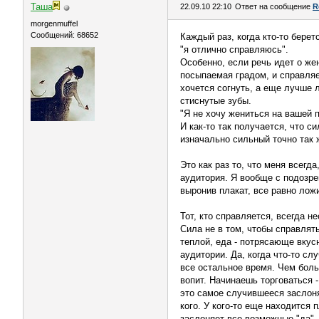
Таша
22.09.10 22:10
Ответ на сообщение
R
morgenmuffel
Сообщений: 68652
Каждый раз, когда кто-то берет
"я отлично справляюсь".
Особенно, если речь идет о же
посыпаемая градом, и справляе
хочется согнуть, а еще лучше л
стиснутые зубы.
"Я не хочу жениться на вашей по
И как-то так получается, что с
изначально сильный точно так 
Это как раз то, что меня всегд
аудитория. Я вообще с подозре
выронив плакат, все равно ложи
Тот, кто справляется, всегда н
Сила не в том, чтобы справлять
теплой, еда - потрясающе вкусн
аудитории. Да, когда что-то сл
все остальное время. Чем боль
вопит. Начинаешь торговаться -
это самое случившееся заслоня
кого. У кого-то еще находится 
заслоняет все возможные "да".