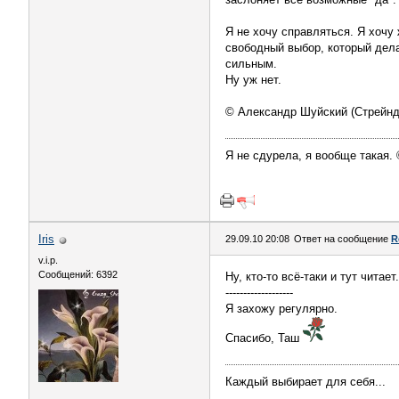
Я не хочу справляться. Я хочу 
свободный выбор, который дела
сильным.
Ну уж нет.
© Александр Шуйский (Стрейнд
Я не сдурела, я вообще такая.
Iris
29.09.10 20:08
Ответ на сообщение
R
v.i.p.
Сообщений: 6392
Ну, кто-то всё-таки и тут читает.
-------------------
Я захожу регулярно.
Спасибо, Таш
Каждый выбирает для себя...