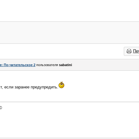
Пе
e: По-читательское 2
пользователя
sabatini
т, если заранее предупредить.
 ©