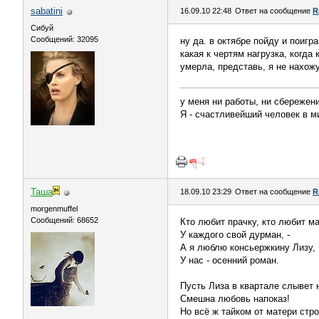
sabatini
16.09.10 22:48
Ответ на сообщение
R
Сибуй
Сообщений: 32095
ну да. в октябре пойду и поигра
какая к чертям нагрузка, когда
умерла, представь, я не нахож
у меня ни работы, ни сбережен
Я - счастливейший человек в ми
Таша
18.09.10 23:29
Ответ на сообщение
R
morgenmuffel
Сообщений: 68652
Кто любит прачку, кто любит ма
У каждого свой дурман, -
А я люблю консьержкину Лизу,
У нас - осенний роман.
Пусть Лиза в квартале слывет н
Смешна любовь напоказ!
Но всё ж тайком от матери стро