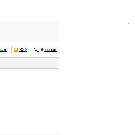
чать
RSS
Деревом