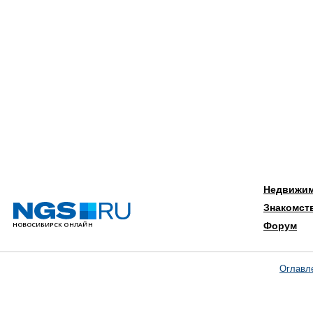
Недвижи
Знакомст
Форум
Оглавл