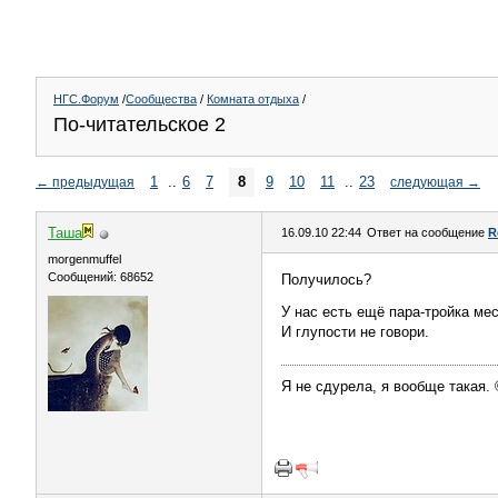
НГС.Форум
/
Сообщества
/
Комната отдыха
/
По-читательское 2
1
..
6
7
8
9
10
11
..
23
←
предыдущая
следующая
→
Таша
16.09.10 22:44
Ответ на сообщение
R
morgenmuffel
Сообщений: 68652
Получилось?
У нас есть ещё пара-тройка мес
И глупости не говори.
Я не сдурела, я вообще такая.