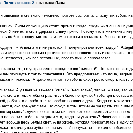
e: По-читательское 2
пользователя
Таша
ся описывать сильного человека, портрет состоит из стиснутых зубов, н
нщинах. Сильная женщина стоит, прямо и гордо, среди жизненных неур
тся. У нее есть силы держать спину прямо. Потому что в жизненных не
ечь на бок, свернуться калачиком и тихонько заплакать. А она - стоит. 
друге!" - "А вам это и не удастся. Я аннулировала всех подруг". Attagirl
ила измеряется степенью противостояния желанию лечь и заплакать. То е
же несчастен, как все остальные, просто лучше справляется.
а, скажем так, не устраивало в определении "сильный". То, как это выходи
нием отношусь к таким сочетаниям. Это предполагает, что дома, закрыв
шься и плачешь. А даже если нет, то тебе плохо, просто смерть как пло
есчастен. А у меня не вяжется "сила" и "несчастье", так не бывает, это н
ся, сила в том, чтобы справляться было не нужно. Чтобы день оставалс
ой, работа, о-о, работа - это вообще половина дела. Когда есть чем зан
учается, оно требует силы. Но фокус в том, чтобы не забирать эти силы у 
ше кормишь "случившееся" теми силами, которые предназначены не для
 а вот если я тебе это отдам и это, тогда ты утихнешь? Начинаешь юлить
ет вообще весь белый свет. А на жизнь, которая превратилась в одну с
плакат и стиснутые зубы - но не силы. И получается, что одно небольшое 
 А если оно большое, тогда что?