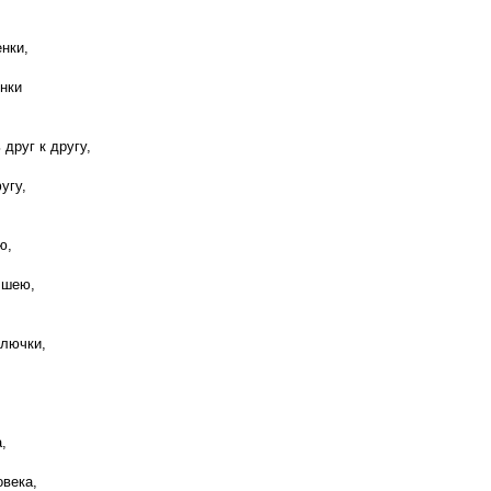
нки,
енки
друг к другу,
угу,
ю,
 шею,
олючки,
,
овека,