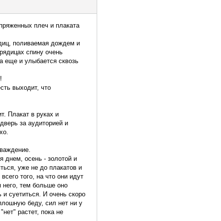
апряженных плеч и плаката
ядиц, поливаемая дождем и
урядицах спину очень
Да еще и улыбается сквозь
!
сть выходит, что
т. Плакат в руках и
 дверь за аудиторией и
хо.
аваждение.
я днем, осень - золотой и
яться, уже не до плакатов и
всего того, на что они идут
 него, тем больше оно
 и суетиться. И очень скоро
плошную беду, сил нет ни у
"нет" растет, пока не