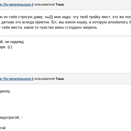
e: По-читательское 2
пользователя
Таша
ю из себя строгую даму, хы))) мне надо, эту твой тройку мест, это же по
 к деткам это всегда приятно. Бл, мы взяли кошку, в которую влюбились 
у себе места, какое то чувство вины сглодало напрочь
ий, ни надежд.
ре. (с)
e: По-читательское 2
пользователя
Таша
ркизу,
едотрогой, -
гой