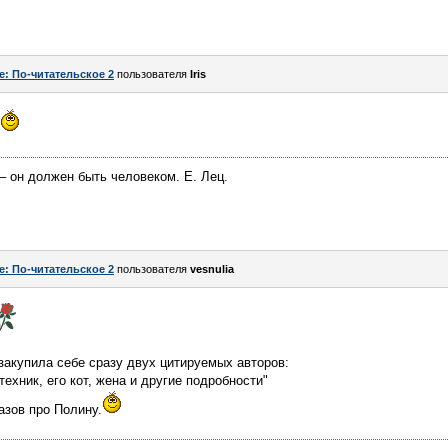
e: По-читательское 2
пользователя
Iris
 – он должен быть человеком. Е. Лец.
e: По-читательское 2
пользователя
vesnulia
 закупила себе сразу двух цитируемых авторов:
ехник, его кот, жена и другие подробности"
азов про Полину.