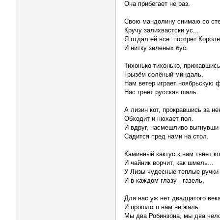
Она прибегает не раз.
Свою мандолину снимаю со сте
Кручу залихвастски ус...
Я отдал ей все: портрет Корол
И нитку зеленых бус.
Тихонько-тихонько, прижавшись 
Грызём солёный миндаль.
Нам ветер играет ноябрьскую ф
Нас греет русская шаль.
А лизин кот, прокравшись за не
Обходит и нюхает пол.
И вдруг, насмешливо выгнувши
Садится пред нами на стол.
Каминный кактус к нам тянет к
И чайник ворчит, как шмель...
У Лизы чудесные теплые ручки
И в каждом глазу - газель.
Для нас уж нет двадцатого века
И прошлого нам не жаль:
Мы два Робинзона, мы два чел