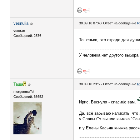
vesnulia
30.09.10 07:43
Ответ на сообщение
R
veteran
Сообщений: 2676
Ташенька, это отрада для души
У человека нет другого выбора
Таша
30.09.10 23:55
Ответ на сообщение
R
morgenmuffel
Сообщений: 68652
Ирис, Веснуля - спасибо вам.
Да, всё забываю написать, что
у Славы Сэ вышла книжка "Сант
и у Елены Касьян книжка расск