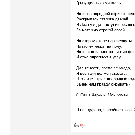
Грызущие тихо миндаль.
Но вот в передней скрипят пол
Раскрылась створка дверей...
И Лиза уходит, потупив ресниц
За матерью строгой своей.
На старом столе перевернуты к
Платочек лежит на полу.
На шляпе валяются липкие фиг
И стул опрокинут в углу.
Для ясности, после ее ухода,
Я все-таки должен сказать,
Что Лизе - три с половиною года
Зачем нам правду скрывать?
© Саша Чёрный. Мой роман
Я не сдурела, я вообще такая.