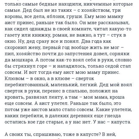
только самые бедные находили, никчемные которые
самые. Дед был не из таких – с хозяйством, три
коровы, все дела, яблони, груши. Ему мою мамку
аист принес, раньше так было. Он мне рассказывал,
как сидел однажды в своей комнате, читал какую-то
газету или книжку, роман, не важно, а тут – стук в
окно. Ну, дед сразу все и понял. Два года как
схоронил жену, первый год вообще жить не мог –
пил, хозяйство почти до запустения довел, сорняки
да мошкара. А потом как-то взял себя в руки, словно
бы стряхнул горе – и наладилось, только седой стал
совсем. И вот тогда ему аист мою маму принес.
Клювом – в окно, а в клюве – сверток
перебинтованный, маленький, легкий. Дед мой взял
сверток в руки, перенес в спальню, положил на
кровать, развязал ленту, а там – моя мама, кроша
еще совсем. А аист улетел. Раньше так было, это
потом уже аистов мало стало совсем. Какие улетели,
каких перебили, в далеких деревнях еще гнезда
остались кое где старые, а у нас нет. У нас – капуста.
А своих ты, спрашиваю, тоже в капусте? В ней,