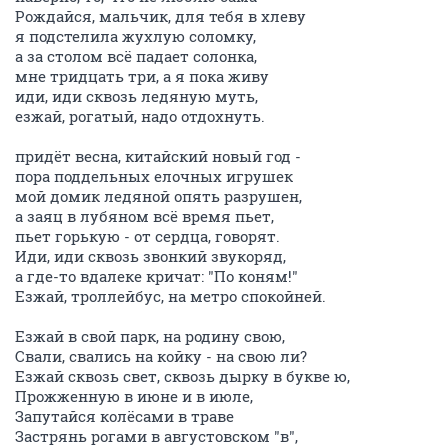
Рождайся, мальчик, для тебя в хлеву
я подстелила жухлую соломку,
а за столом всё падает солонка,
мне тридцать три, а я пока живу
иди, иди сквозь ледяную муть,
езжай, рогатый, надо отдохнуть.
придёт весна, китайский новый год -
пора поддельных елочных игрушек
мой домик ледяной опять разрушен,
а заяц в лубяном всё время пьет,
пьет горькую - от сердца, говорят.
Иди, иди сквозь звонкий звукоряд,
а где-то вдалеке кричат: "По коням!"
Езжай, троллейбус, на метро спокойней.
Езжай в свой парк, на родину свою,
Свали, свались на койку - на свою ли?
Езжай сквозь свет, сквозь дырку в букве ю,
Прожженную в июне и в июле,
Запутайся колёсами в траве
Застрянь рогами в августовском "в",