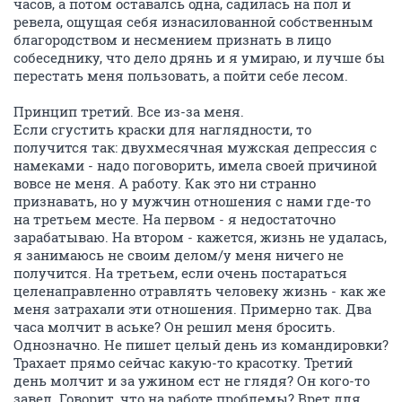
часов, а потом оставалсь одна, садилась на пол и
ревела, ощущая себя изнасилованной собственным
благородством и несмением признать в лицо
собеседнику, что дело дрянь и я умираю, и лучше бы
перестать меня пользовать, а пойти себе лесом.
Принцип третий. Все из-за меня.
Если сгустить краски для наглядности, то
получится так: двухмесячная мужская депрессия с
намеками - надо поговорить, имела своей причиной
вовсе не меня. А работу. Как это ни странно
признавать, но у мужчин отношения с нами где-то
на третьем месте. На первом - я недостаточно
зарабатываю. На втором - кажется, жизнь не удалась,
я занимаюсь не своим делом/у меня ничего не
получится. На третьем, если очень постараться
целенаправленно отравлять человеку жизнь - как же
меня затрахали эти отношения. Примерно так. Два
часа молчит в аське? Он решил меня бросить.
Однозначно. Не пишет целый день из командировки?
Трахает прямо сейчас какую-то красотку. Третий
день молчит и за ужином ест не глядя? Он кого-то
завел. Говорит, что на работе проблемы? Врет для