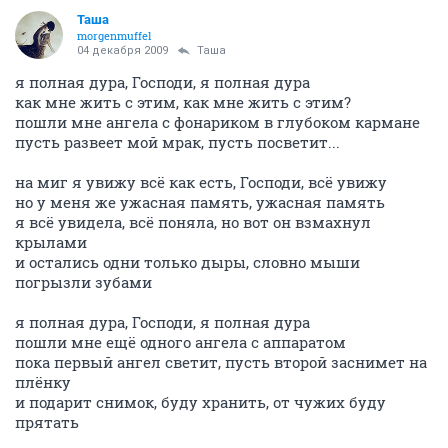
Таша
morgenmuffel
04 декабря 2009
Таша
я полная дура, Господи, я полная дура
как мне жить с этим, как мне жить с этим?
пошли мне ангела с фонариком в глубоком кармане
пусть развеет мой мрак, пусть посветит...
на миг я увижу всё как есть, Господи, всё увижу
но у меня же ужасная память, ужасная память
я всё увидела, всё поняла, но вот он взмахнул
крылами
и остались одни только дыры, словно мыши
погрызли зубами
я полная дура, Господи, я полная дура
пошли мне ещё одного ангела с аппаратом
пока первый ангел светит, пусть второй заснимет на
плёнку
и подарит снимок, буду хранить, от чужих буду
прятать