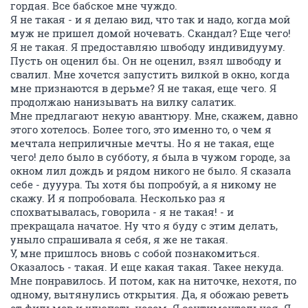
гордая. Все бабское мне чуждо.
Я не такая - и я делаю вид, что так и надо, когда мой
муж не пришел домой ночевать. Скандал? Еще чего!
Я не такая. Я предоставляю швободу индивидууму.
Пусть он оценил бы. Он не оценил, взял швободу и
свалил. Мне хочется запустить вилкой в окно, когда
мне признаются в дерьме? Я не такая, еще чего. Я
продолжаю нанизывать на вилку салатик.
Мне предлагают некую авантюру. Мне, скажем, давно
этого хотелось. Более того, это именно то, о чем я
мечтала неприличные мечты. Но я не такая, еще
чего! дело было в субботу, я была в чужом городе, за
окном лил дождь и рядом никого не было. Я сказала
себе - дууура. Ты хотя бы попробуй, а я никому не
скажу. И я попробовала. Несколько раз я
спохватывалась, говорила - я не такая! - и
прекращала начатое. Ну что я буду с этим делать,
уныло спрашивала я себя, я же не такая.
У, мне пришлось вновь с собой познакомиться.
Оказалось - такая. И еще какая такая. Такее некуда.
Мне понравилось. И потом, как на ниточке, нехотя, по
одному, вытянулись открытия. Да, я обожаю реветь