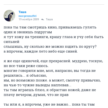
Таша
morgenmuffel
19 ноября 2009
Таша
пока ты там смотришь кино, привыкаешь гулять
один и звонишь подругам
я тут хожу на тренинги, крашу глаза и учу себя быть
сильней
слышишь, ну сколько же можно ходить по кругу?
а впрочем, каждое лето небо еще синей.
я же еще одиночей, еще прекрасней. мудрею, тоскую,
но все-таки реже снюсь.
многие говорили мне, мол, напрасно, вы тогда не
решились... я объясню,
им, но возможно позже. а может, смолчу привычно,
на чьи-то чужие выводы наплевав...
ты там играешь блюз, я обрастаю кожей, даже не
плачу вечером, думая, что не прав
ты или я, а впрочем, уже не важно... пока ты там