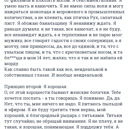
от фильмов и хлюпать носом. Я сентиментальная. Я
умею ныть и канючить. Я не имею силы воли и могу
нажраться шоколада и мороженого в промышленных
количествах, а не клевать, как птичка Рух, салатный
лист. Я обожаю банальщину. Я ненавижу ждать. Я
раньше думала: я не такая, все канючат, а я не буду,
все ненавидят ждать, а я терпеливая и не парю мозг
мужику, все говорят гадости о своих соперницах, а я
молчу, они принцессы, да, все до единой, и та, что с
унылым лицом, и та, что с крючковатым носом, и та
бл***ща в мои 14 лет, жалко, что я так и не набила ей
морду.
Как славно быть такой как все, неидеальной в
собственных глазах. И вообще неидеальной.
Принцип второй. Я хорошая.
О, от этой хорошести бывают женские болячки. Тебе
хочется послать - а ты говоришь: Я понимаю. Да, да.
Нет, что ты, мне ничего не надо. Я питаюсь пыльцой
и эфиром. Я не буду тратить твои нервы, мой
хороший, я благородный рыцарь с титьками. Титьки
тут случайно, не обращай внимания. Я не плачу, я не
такая, я хорошая, понимающая. Я поддержу тебя. А