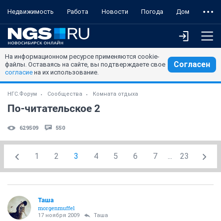
Недвижимость
Работа
Новости
Погода
Дом
На информационном ресурсе применяются cookie-
Согласен
файлы. Оставаясь на сайте, вы подтверждаете свое
согласие
на их использование.
НГС.Форум
Сообщества
Комната отдыха
По-читательское 2
629509
550
1
2
3
4
5
6
7
...
23
Таша
morgenmuffel
17 ноября 2009
Таша