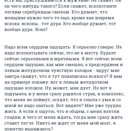
есть вы, прислушивается к мужчине! Не скажет ли
он чего-нибудь такого? Если скажет, всхохотните
легким серебряным смехом. Кто думает, что
женщине нужно чего-то еще, кроме как вовремя
всхоха..всхохы...тот дура. Кто вообще думает, тот
вообще дура. Ясно?
Надо всем сердцем ощущать. Я серьезно говорю. Не
надо всхохатывать сейчас, это не к месту. Будьте
сейчас серьезными и мрачными. Я вот сейчас всем
сердцем ощущаю, как мне смешно, а предсердием и
левым желудочком чувствую холодок - вдруг мне
завтра скажут, что я тут понаписала всякого? Я вам
на примере покажу: вот я левым желудочком
ощущаю холодок. Ну, может, мне дует. Но вот я
подумала, и у меня сразу родился страх, и комплекс,
что меня не поймут, осудят, что я сошла с ума и со
мной не надо знаться. Вот видите? Мне уже трудно
жить. А если я ощутю, что в общем, с меня взятки
гладки, и чего от меня ждать, тогда мне сразу жить
станет легче. Никто не ждет от меня мой мозг, я
понятно выражаюсь?