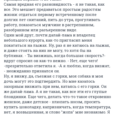
Самая вредная его разновидность - я не такая, как
все. Это мешает предаваться простым радостям
жизни: отдаться первому встреченному после
долгих лет скитаний, пить до утра, прогуливать
работу, показаться мужчине в растрепанном,
разобранном или разъяренном виде.
Один мой друг, почти далай-лама и владелец
небольшого курорта, как-то пригласил меня
покататься на лыжах. Ну, раз я не катаюсь на лыжах,
и даже стоять на них не могу, то хотя бы на
бубликах. - Ты визжишь, когда большая скорость?-
вдруг спросил он как-то нежно. - Нет, еще чего!
-презрительно ответила я. -А я люблю, когда визжат,
- неожиданно признался он.
Ну, я визжу, да, съезжая с горки, моя собака и моя
дочь могут это подтвердить. Но мне казалось
зазорным визжать при нем, катаясь с его горки. Он
же далай-лама. А я не такая, как все эти его глупые
блондинки. Еще чего, делать что-то такое откровенно
женское, даже детское - хлюпать носом, просить
купить шоколадку, капризничать, когда температура,
нет, я возвышенная, и слово "жопа" мне незнакомо. Я