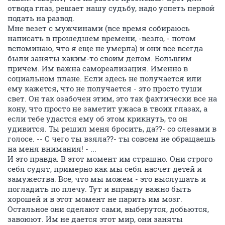
отвода глаз, решает нашу судьбу, надо успеть первой
подать на развод.
Мне везет с мужчинами (все время собираюсь
написать в прошедшем времени, -везло, - потом
вспоминаю, что я еще не умерла) и они все всегда
были заняты каким-то своим делом. Большим
причем. Им важна самореализация. Именно в
социальном плане. Если здесь не получается или
ему кажется, что не получается - это просто туши
свет. Он так озабочен этим, это так фактически все на
кону, что просто не заметит ужаса в твоих глазах, а
если тебе удастся ему об этом крикнуть, то он
удивится. Ты решил меня бросить, да??- со слезами в
голосе. -- С чего ты взяла??- ты совсем не обращаешь
на меня внимания! - ...
И это правда. В этот момент им страшно. Они строго
себя судят, примерно как мы себя насчет детей и
замужества. Все, что мы можем - это выслушать и
погладить по плечу. Тут и вправду важно быть
хорошей и в этот момент не парить им мозг.
Остальное они сделают сами, выберутся, добьются,
завоюют. Им не дается этот мир, они заняты