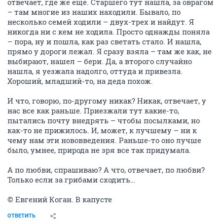
отвечает, где же еще. Старшего тут нашла, за оврагом
– там многие из наших находили. Бывало, по
несколько семей ходили – двух-трех и найдут. Я
никогда ни с кем не ходила. Просто однажды поняла
– пора, ну и пошла, как раз светать стало. И нашла,
прямо у дороги лежал. Я сразу взяла – там же как, не
выбирают, нашел – бери. Да, а второго случайно
нашла, я уезжала надолго, оттуда и привезла.
Хороший, младший-то, на деда похож.
И что, говорю, по-другому никак? Никак, отвечает, у
нас все как раньше. Приезжали тут какие-то,
пытались почту внедрять – чтобы посылками, но
как-то не прижилось. И, может, к лучшему – ни к
чему нам эти нововведения. Раньше-то оно лучше
было, умнее, природа не зря все так придумала.
А по любви, спрашиваю? А что, отвечает, по любви?
Только если за грибами сходить…
© Евгений Коган. В капусте
ОТВЕТИТЬ