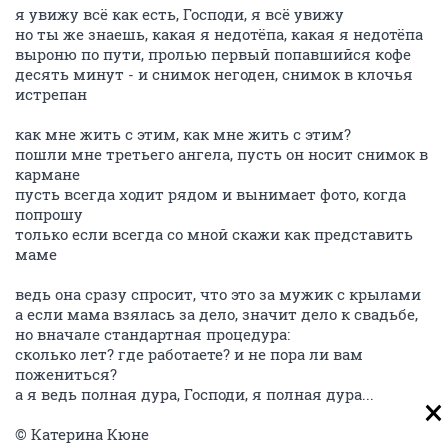
я увижу всё как есть, Господи, я всё увижу
но ты же знаешь, какая я недотёпа, какая я недотёпа
выроню по пути, пролью первый попавшийся кофе
десять минут - и снимок негоден, снимок в клочья
истрепан
как мне жить с этим, как мне жить с этим?
пошли мне третьего ангела, пусть он носит снимок в
кармане
пусть всегда ходит рядом и вынимает фото, когда
попрошу
только если всегда со мной скажи как представить
маме
ведь она сразу спросит, что это за мужик с крылами
а если мама взялась за дело, значит дело к свадьбе,
но вначале стандартная процедура:
сколько лет? где работаете? и не пора ли вам
пожениться?
а я ведь полная дура, Господи, я полная дура...
© Катерина Кюне