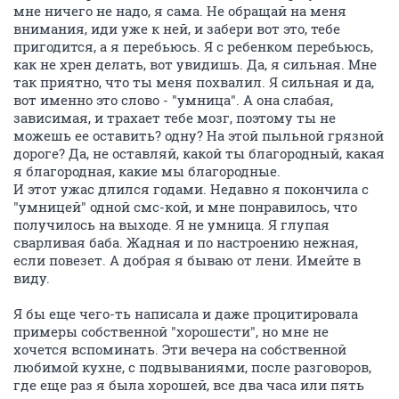
мне ничего не надо, я сама. Не обращай на меня
внимания, иди уже к ней, и забери вот это, тебе
пригодится, а я перебьюсь. Я с ребенком перебьюсь,
как не хрен делать, вот увидишь. Да, я сильная. Мне
так приятно, что ты меня похвалил. Я сильная и да,
вот именно это слово - "умница". А она слабая,
зависимая, и трахает тебе мозг, поэтому ты не
можешь ее оставить? одну? На этой пыльной грязной
дороге? Да, не оставляй, какой ты благородный, какая
я благородная, какие мы благородные.
И этот ужас длился годами. Недавно я покончила с
"умницей" одной смс-кой, и мне понравилось, что
получилось на выходе. Я не умница. Я глупая
сварливая баба. Жадная и по настроению нежная,
если повезет. А добрая я бываю от лени. Имейте в
виду.
Я бы еще чего-ть написала и даже процитировала
примеры собственной "хорошести", но мне не
хочется вспоминать. Эти вечера на собственной
любимой кухне, с подвываниями, после разговоров,
где еще раз я была хорошей, все два часа или пять