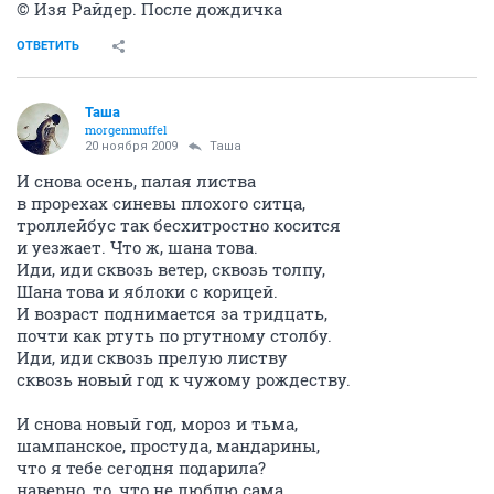
© Изя Райдер. После дождичка
ОТВЕТИТЬ
Таша
morgenmuffel
20 ноября 2009
Таша
И снова осень, палая листва
в прорехах синевы плохого ситца,
троллейбус так бесхитростно косится
и уезжает. Что ж, шана това.
Иди, иди сквозь ветер, сквозь толпу,
Шана това и яблоки с корицей.
И возраст поднимается за тридцать,
почти как ртуть по ртутному столбу.
Иди, иди сквозь прелую листву
сквозь новый год к чужому рождеству.
И снова новый год, мороз и тьма,
шампанское, простуда, мандарины,
что я тебе сегодня подарила?
наверно, то, что не люблю сама