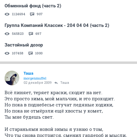
Обменный фонд (часть 2)
1124694
907
Группа Компаний Классик - 204 04 04 (часть 2)
545823
697
Застойный дозор
107458
1000
Таша
morgenmuffel
02 декабря 2009
Таша
Всё линяет, теряет краски, сходит на нет.
Это просто зима, мой мальчик, и это проходит.
Но пока в поднебесье стучат ледяные ходики,
Но пока не отмёрзли ещё хвосты у комет,
Ты мне будешь свет.
И стараньями новой зимы я узнаю о том,
Что ты снова постригся, сменил гардероб и мысли,