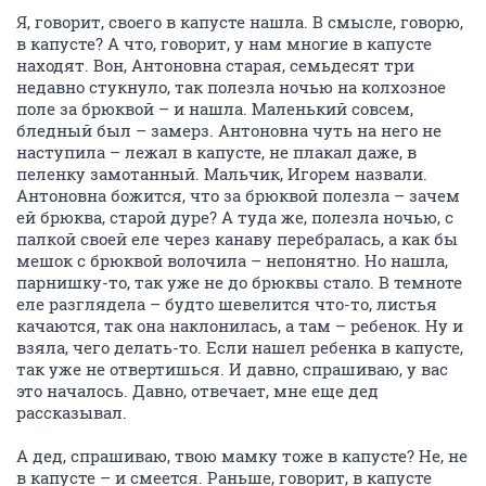
Я, говорит, своего в капусте нашла. В смысле, говорю,
в капусте? А что, говорит, у нам многие в капусте
находят. Вон, Антоновна старая, семьдесят три
недавно стукнуло, так полезла ночью на колхозное
поле за брюквой – и нашла. Маленький совсем,
бледный был – замерз. Антоновна чуть на него не
наступила – лежал в капусте, не плакал даже, в
пеленку замотанный. Мальчик, Игорем назвали.
Антоновна божится, что за брюквой полезла – зачем
ей брюква, старой дуре? А туда же, полезла ночью, с
палкой своей еле через канаву перебралась, а как бы
мешок с брюквой волочила – непонятно. Но нашла,
парнишку-то, так уже не до брюквы стало. В темноте
еле разглядела – будто шевелится что-то, листья
качаются, так она наклонилась, а там – ребенок. Ну и
взяла, чего делать-то. Если нашел ребенка в капусте,
так уже не отвертишься. И давно, спрашиваю, у вас
это началось. Давно, отвечает, мне еще дед
рассказывал.
А дед, спрашиваю, твою мамку тоже в капусте? Не, не
в капусте – и смеется. Раньше, говорит, в капусте