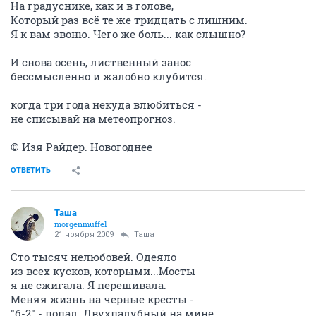
На градуснике, как и в голове,
Который раз всё те же тридцать с лишним.
Я к вам звоню. Чего же боль... как слышно?
И снова осень, лиственный занос
бессмысленно и жалобно клубится.
когда три года некуда влюбиться -
не списывай на метеопрогноз.
© Изя Райдер. Новогоднее
ОТВЕТИТЬ
Таша
morgenmuffel
21 ноября 2009
Таша
Сто тысяч нелюбовей. Одеяло
из всех кусков, которыми...Мосты
я не сжигала. Я перешивала.
Меняя жизнь на черные кресты -
"б-2" - попал. Двухпалубный на мине.