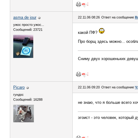
asma de jour
22.11.06 08:26
Ответ на сообщение
R
ужос просто ужос...
Сообщений: 23721
какой ПФ?
Про борщ здесь можно... особли
Сниму двух хорошеньких девушек
Picaro
22.11.06 09:20
Ответ на сообщение
Ч
гундос
Сообщений: 16288
не знаю, что я больше всего хо
эгоист - это человек, который 