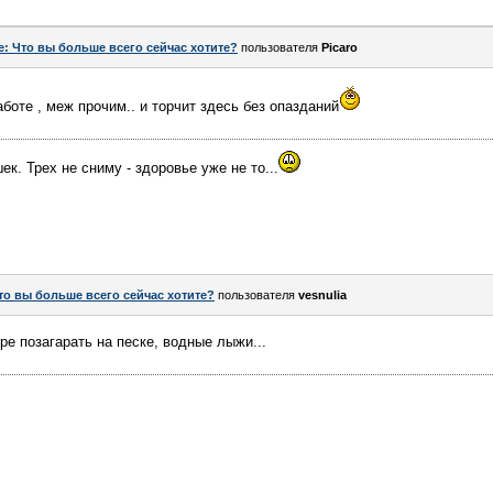
e: Что вы больше всего сейчас хотите?
пользователя
Picaro
работе , меж прочим.. и торчит здесь без опазданий
. Трех не сниму - здоровье уже не то...
то вы больше всего сейчас хотите?
пользователя
vesnulia
ре позагарать на песке, водные лыжи...