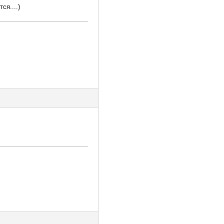
ся....)