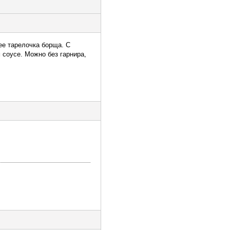
ее тарелочка борща. С
 соусе. Можно без гарнира,