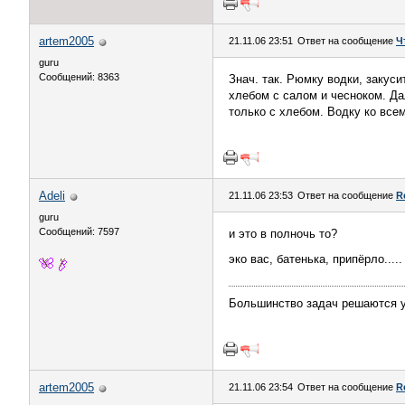
artem2005
21.11.06 23:51
Ответ на сообщение
Ч
guru
Сообщений: 8363
Знач. так. Рюмку водки, закус
хлебом с салом и чесноком. Да
только с хлебом. Водку ко всем
Adeli
21.11.06 23:53
Ответ на сообщение
R
guru
Сообщений: 7597
и это в полночь то?
эко вас, батенька, припёрло....
Большинство задач решаются уд
artem2005
21.11.06 23:54
Ответ на сообщение
R