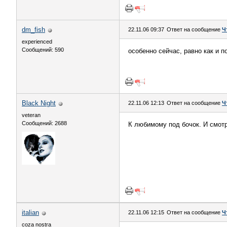
dm_fish
22.11.06 09:37
Ответ на сообщение
Ч
experienced
Сообщений: 590
особенно сейчас, равно как и 
Black Night
22.11.06 12:13
Ответ на сообщение
Ч
veteran
Сообщений: 2688
К любимому под бочок. И смотр
italian
22.11.06 12:15
Ответ на сообщение
Ч
coza nostra