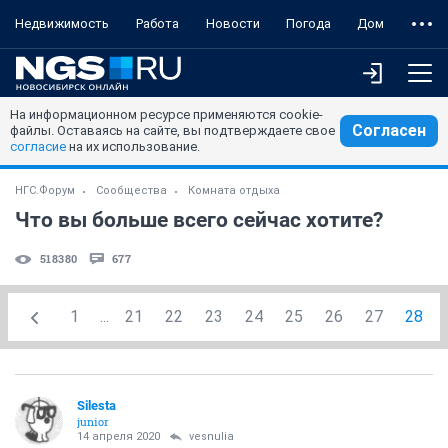
Недвижимость
Работа
Новости
Погода
Дом
На информационном ресурсе применяются cookie-
Согласен
файлы. Оставаясь на сайте, вы подтверждаете свое
согласие
на их использование.
НГС.Форум
Сообщества
Комната отдыха
Что вы больше всего сейчас хотите?
518380
677
1
...
21
22
23
24
25
26
27
28
Silesta
junior
14 апреля 2020
vesnulia