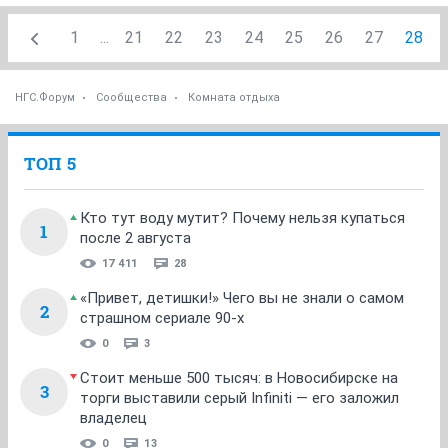
1
...
21
22
23
24
25
26
27
28
НГС.Форум
Сообщества
Комната отдыха
ТОП 5
Кто тут воду мутит? Почему нельзя купаться
1
после 2 августа
17 411
28
«Привет, детишки!» Чего вы не знали о самом
2
страшном сериале 90-х
0
3
Стоит меньше 500 тысяч: в Новосибирске на
3
торги выставили серый Infiniti — его заложил
владелец
0
13