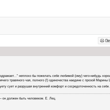
Пе
здражает..." неплохо бы пожелать себе любимой (ому) чего-нибудь хор
рячего травяного чая, полного (!) одиночества наедине с прозой Марины
уету сует и разрушая внутренний комфорт и сосредоточенность на себ
 – он должен быть человеком. Е. Лец.