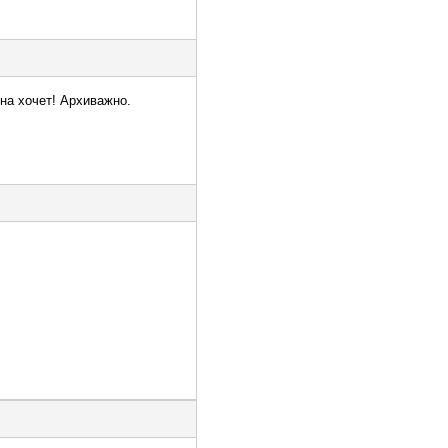
на хочет! Архиважно.