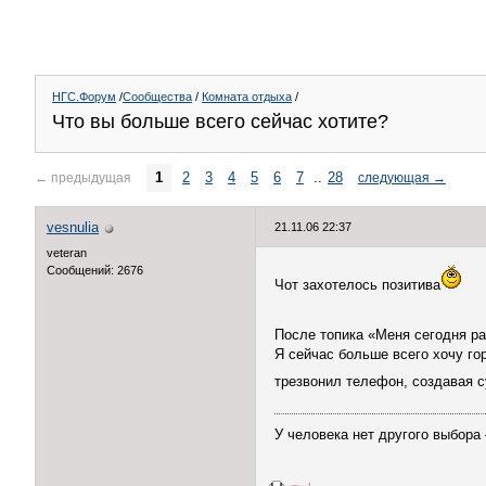
НГС.Форум
/
Сообщества
/
Комната отдыха
/
Что вы больше всего сейчас хотите?
1
2
3
4
5
6
7
..
28
←
предыдущая
следующая
→
vesnulia
21.11.06 22:37
veteran
Сообщений: 2676
Чот захотелось позитива
После топика «Меня сегодня ра
Я сейчас больше всего хочу го
трезвонил телефон, создавая с
У человека нет другого выбора