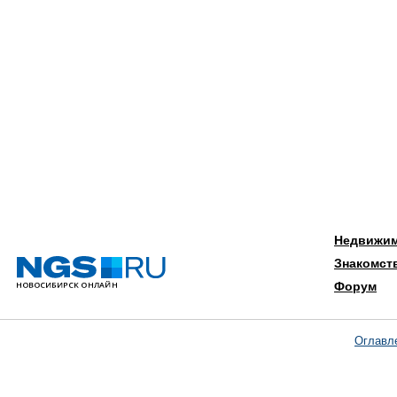
Недвижи
Знакомст
Форум
Оглавл