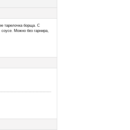
ее тарелочка борща. С
 соусе. Можно без гарнира,