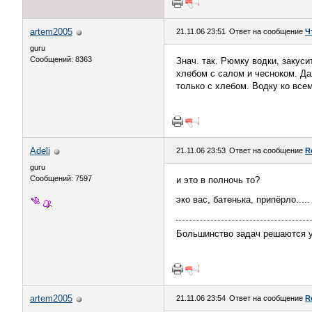
artem2005
21.11.06 23:51
Ответ на сообщение
Ч
guru
Сообщений: 8363
Знач. так. Рюмку водки, закус
хлебом с салом и чесноком. Да
только с хлебом. Водку ко всем
Adeli
21.11.06 23:53
Ответ на сообщение
R
guru
Сообщений: 7597
и это в полночь то?
эко вас, батенька, припёрло....
Большинство задач решаются уд
artem2005
21.11.06 23:54
Ответ на сообщение
R