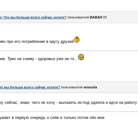
e: Что вы больше всего сейчас хотите?
пользователя
BABAH !!!
во про его потребление в кругу друзей
. Трех не сниму - здоровье уже не то...
то вы больше всего сейчас хотите?
пользователя
vesnulia
чу сейчас, знаю, чего не хочу - вылазить из-под одеяла и идти на работ
думает в первую очередь о себе и только потом обо мне