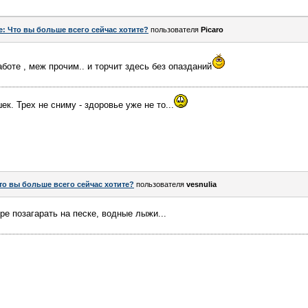
e: Что вы больше всего сейчас хотите?
пользователя
Picaro
работе , меж прочим.. и торчит здесь без опазданий
. Трех не сниму - здоровье уже не то...
то вы больше всего сейчас хотите?
пользователя
vesnulia
ре позагарать на песке, водные лыжи...