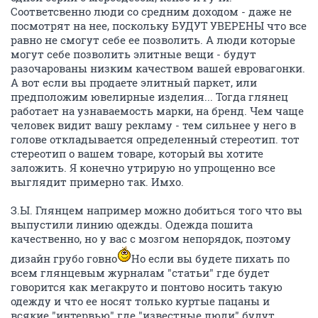
Соответсвенно люди со средним доходом - даже не
посмотрят на нее, поскольку БУДУТ УВЕРЕНЫ что все
равно не смогут себе ее позволить. А люди которые
могут себе позволить элитные вещи - будут
разочарованы низким качеством вашей евровагонки.
А вот если вы продаете элитный паркет, или
предположим ювелирные изделия... Тогда глянец
работает на узнаваемость марки, на бренд. Чем чаще
человек видит вашу рекламу - тем сильнее у него в
голове откладывается определенный стереотип. тот
стереотип о вашем товаре, который вы хотите
заложить. Я конечно утрирую но упрощенно все
выглядит примерно так. Имхо.
З.Ы. Глянцем например можно добиться того что вы
выпустили линию одежды. Одежда пошита
качественно, но у вас с мозгом непорядок, поэтому
дизайн грубо говно
Но если вы будете пихать по
всем глянцевым журналам "статьи" где будет
говорится как мегакруто и понтово носить такую
одежду и что ее носят только куртые пацаны и
всякие "интервью" где "известные люди" будут