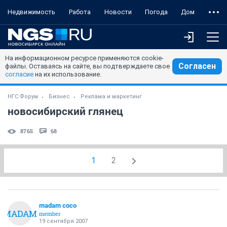
Недвижимость
Работа
Новости
Погода
Дом
На информационном ресурсе применяются cookie-
Согласен
файлы. Оставаясь на сайте, вы подтверждаете свое
согласие
на их использование.
НГС.Форум
Бизнес
Реклама и маркетинг
новосибирский глянец
8765
68
1
2
madam coco
MADAM
member
19 сентября 2007