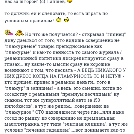
нас за шторой" (с) Папшев,
то должны ей и следовать, то есть играть по
условным правилам!
Но что же получается? - открывая "глянец"
диву даешься от того, что видишь совершенно не
"гламурнеые" товары преподносимые как
"гламурые" и как-то ценность то самого журнала /
редакционной политики дискредитируется сразу в
глазах....ну какие-то мысли сразу не хорошие
возникают о том, что дескать - А ВЕДЬ НИКАКОГО У
НИХ ДРЕСС КОГДА НА ГЛАМУРНОСТЬ ТО И НЕТУ!!! -
кто пришел, принес в редакию деньги...того в
"гламур" и запишем! - а ведь, это смешно, когда по
соседству с реальными "премиум весчицами" ну
скажем, тот же суперэлитный авто за 150
килобкасов", а тут же рядом....совершенно не
"гламурное " СТО находящееся черте где...или даже
сосед по рынку, но совершенно не премиальная
малолитражка, тут типа "элитная клиника", а тут же
условно "лечение гаданием"....вот понимаете как-то