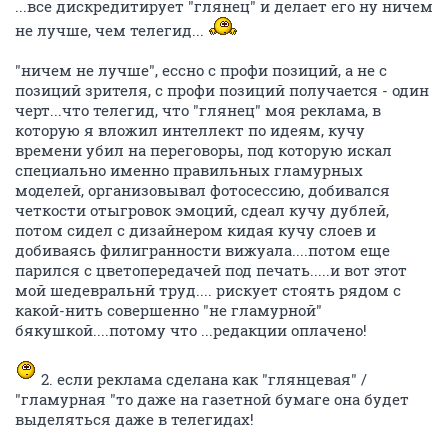
...все дискредитирует "глянец" и делает его ну ничем
не лучше, чем телегид...
"ничем не лучше", ессно с профи позиций, а не с
позиций зрителя, с профи позиций получается - один
черт...что телегид, что "глянец" моя реклама, в
которую я вложил интеллект по идеям, кучу
времени убил на переговоры, под которую искал
специально именно правильных гламурных
моделей, организовывал фотосессию, добивался
четкости отыгровок эмоций, сдеал кучу дублей,
потом сидел с дизайнером кидая кучу слоев и
добиваясь филигранности вижуала....потом еще
парился с цветопередачей под печать.....и вот этот
мой шедевральнй труд.... рискует стоять рядом с
какой-нить совершенно "не гламурной"
бякушкой....потому что ...редакции оплачено!
2. если реклама сделана как "глянцевая" /
"гламурная "то даже на газетной бумаге она будет
выделяться даже в телегидах!