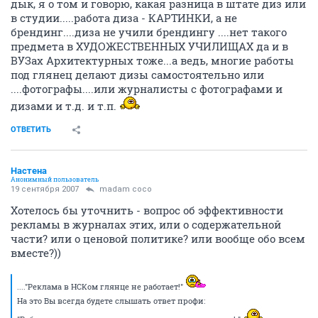
дык, я о том и говорю, какая разница в штате диз или
в студии.....работа диза - КАРТИНКИ, а не
брендинг....диза не учили брендингу ....нет такого
предмета в ХУДОЖЕСТВЕННЫХ УЧИЛИЩАХ да и в
ВУЗах Архитектурных тоже...а ведь, многие работы
под глянец делают дизы самостоятельно или
....фотографы....или журналисты с фотографами и
дизами и т.д. и т.п.
ОТВЕТИТЬ
Настена
Анонимный пользователь
19 сентября 2007
madam coco
Хотелось бы уточнить - вопрос об эффективности
рекламы в журналах этих, или о содержательной
части? или о ценовой политике? или вообще обо всем
вместе?))
...."Реклама в НСКом глянце не работает!"
На это Вы всегда будете слышать ответ профи: