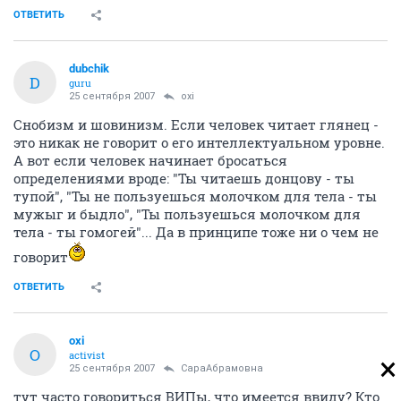
ОТВЕТИТЬ
dubchik
D
guru
25 сентября 2007
oxi
Снобизм и шовинизм. Если человек читает глянец -
это никак не говорит о его интеллектуальном уровне.
А вот если человек начинает бросаться
определениями вроде: "Ты читаешь донцову - ты
тупой", "Ты не пользуешься молочком для тела - ты
мужыг и быдло", "Ты пользуешься молочком для
тела - ты гомогей"... Да в принципе тоже ни о чем не
говорит
ОТВЕТИТЬ
oxi
O
activist
25 сентября 2007
СараАбрамовна
тут часто говориться ВИПы, что имеется ввиду? Кто