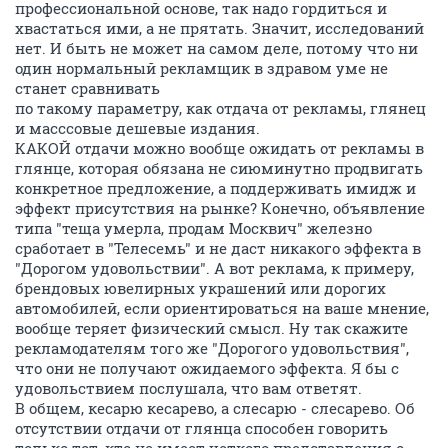
профессиональной основе, так надо гордиться и
хвастаться ими, а не прятать. Значит, исследований
нет. И быть не может на самом деле, потому что ни
один нормальный рекламщик в здравом уме не
станет сравнивать
по такому параметру, как отдача от рекламы, глянец
и масссовые дешевые издания.
КАКОЙ отдачи можно вообще ожидать от рекламы в
глянце, которая обязана не сиюминутно продвигать
конкретное предложение, а поддерживать имидж и
эффект присутствия на рынке? Конечно, объявление
типа "теща умерла, продам Москвич" железно
сработает в "Телесемь" и не даст никакого эффекта в
"Дорогом удовольствии". А вот реклама, к примеру,
брендовых ювелирных украшений или дорогих
автомобилей, если ориентироваться на ваше мнение,
вообще теряет физический смысл. Ну так скажите
рекламодателям того же "Дорогого удовольствия",
что они не получают ожидаемого эффекта. Я бы с
удовольствием послушала, что вам ответят.
В общем, кесарю кесарево, а слесарю - слесарево. Об
отсутствии отдачи от глянца способен говорить