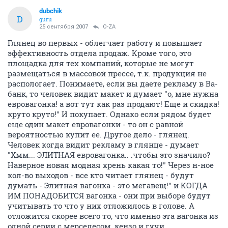
dubchik
D
guru
25 сентября 2007
O-ZA
Глянец во первых - облегчает работу и повышает
эффективность отдела продаж. Кроме того, это
площадка для тех компаний, которые не могут
размещаться в массовой прессе, т.к. продукция не
распологает. Понимаете, если вы даете рекламу в Ва-
банк, то человек видит макет и думает "о, мне нужна
евровагонка! а вот тут как раз продают! Еще и скидка!
круто круто!" И покупает. Однако если рядом будет
еще один макет евровагонки - то он с равной
вероятностью купит ее. Другое дело - глянец.
Человек когда видит рекламу в глянце - думает
"Хмм... ЭЛИТНАЯ евровагонка.. .чтобы это значило?
Наверное новая модная хрень какая то!" Через н-ное
кол-во выходов - все кто читает глянец - будут
думать - Элитная вагонка - это мегавещ!" и КОГДА
ИМ ПОНАДОБИТСЯ вагонка - они при выборе будут
учитывать то что у них отложилось в голове. А
отложится скорее всего то, что именно эта вагонка из
одной серии с мерседесом, кензо и гучи.