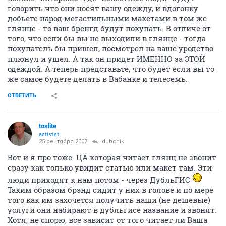
говорить что они носят вашу одежду, и вдогонку
добьете народ мегастильными макетами в том же
глянце - то ваш бренгд будут покупать. В отличе от
того, что если бы вы не выходили в глянце - тогда
покупатель бы пришел, посмотрел на ваше уродство
плюнул и ушел. А так он придет ИМЕННО за ЭТОЙ
одеждой. А теперь представьте, что будет если вы то
же самое будете делать в Вабанке и телесемь.
ОТВЕТИТЬ
toslite
activist
25 сентября 2007
dubchik
Вот и я про тоже. ЦА которая читает глянц не звонит
сразу как только увидит статью или макет там. Эти
люди приходят к нам потом - через ДубльГИС
Таким образом брэнд сидит у них в голове и по мере
того как им захочется получить наши (не дешевые)
услуги они набирают в дубльгисе название и звонят.
Хотя, не спорю, все зависит от того читает ли Ваша