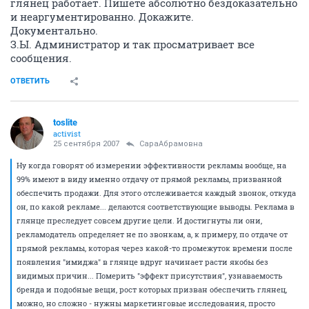
глянец работает. Пишете абсолютно бездоказательно
и неаргументированно. Докажите.
Документально.
З.Ы. Администратор и так просматривает все
сообщения.
ОТВЕТИТЬ
toslite
activist
25 сентября 2007
СараАбрамовна
Ну когда говорят об измерении эффективности рекламы вообще, на
99% имеют в виду именно отдачу от прямой рекламы, призванной
обеспечить продажи. Для этого отслеживается каждый звонок, откуда
он, по какой рекламе... делаются соответствующие выводы. Реклама в
глянце преследует совсем другие цели. И достигнуты ли они,
рекламодатель определяет не по звонкам, а, к примеру, по отдаче от
прямой рекламы, которая через какой-то промежуток времени после
появления "имиджа" в глянце вдруг начинает расти якобы без
видимых причин... Померить "эффект присутствия", узнаваемость
бренда и подобные вещи, рост которых призван обеспечить глянец,
можно, но сложно - нужны маркетинговые исследования, просто