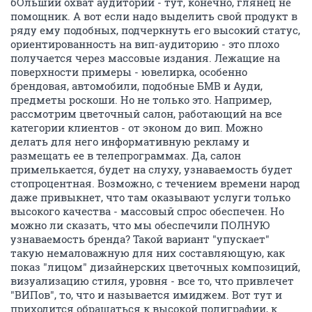
бОльший охват аудитории - тут, конечно, глянец не
помощник. А вот если надо выделить свой продукт в
ряду ему подобных, подчеркнуть его высокий статус,
ориентированность на вип-аудиторию - это плохо
получается через массовые издания. Лежащие на
поверхности примеры - ювелирка, особенно
брендовая, автомобили, подобные БМВ и Ауди,
предметы роскоши. Но не только это. Например,
рассмотрим цветочный салон, работающий на все
категории клиентов - от эконом до вип. Можно
делать для него информативную рекламу и
размещать ее в телепрограммах. Да, салон
примелькается, будет на слуху, узнаваемость будет
стопроцентная. Возможно, с течением времени народ
даже привыкнет, что там оказывают услуги только
высокого качества - массовый спрос обеспечен. Но
можно ли сказать, что мы обеспечили ПОЛНУЮ
узнаваемость бренда? Такой вариант "упускает"
такую немаловажную для них составляющую, как
показ "лицом" дизайнерских цветочных композиций,
визуализацию стиля, уровня - все то, что привлечет
"ВИПов", то, что и называется имиджем. Вот тут и
приходится обращаться к высокой полиграфии, к