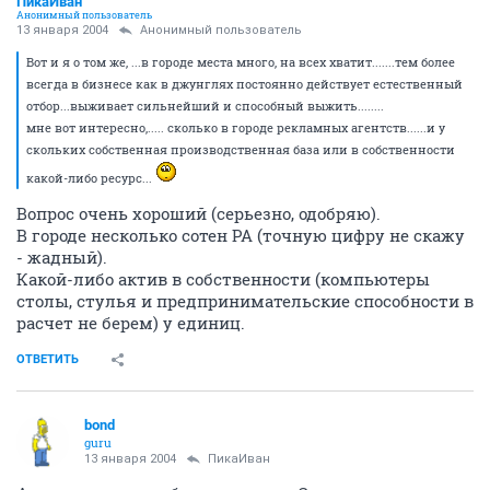
ПикаИван
Анонимный пользователь
13 января 2004
Анонимный пользователь
Вот и я о том же, ...в городе места много, на всех хватит.......тем более
всегда в бизнесе как в джунглях постоянно действует естественный
отбор...выживает сильнейший и способный выжить........
мне вот интересно,..... сколько в городе рекламных агентств......и у
скольких собственная производственная база или в собственности
какой-либо ресурс...
Вопрос очень хороший (серьезно, одобряю).
В городе несколько сотен РА (точную цифру не скажу
- жадный).
Какой-либо актив в собственности (компьютеры
столы, стулья и предпринимательские способности в
расчет не берем) у единиц.
ОТВЕТИТЬ
bond
guru
13 января 2004
ПикаИван