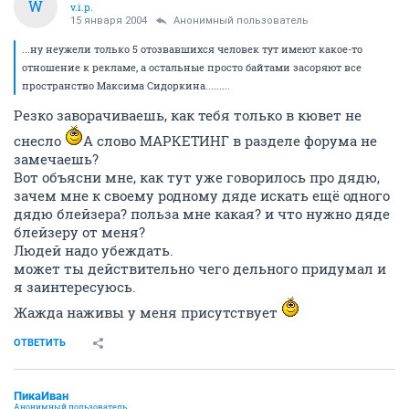
W
v.i.p.
15 января 2004
Анонимный пользователь
...ну неужели только 5 отозвавшихся человек тут имеют какое-то
отношение к рекламе, а остальные просто байтами засоряют все
пространство Максима Сидоркина.........
Резко заворачиваешь, как тебя только в кювет не
снесло
А слово МАРКЕТИНГ в разделе форума не
замечаешь?
Вот объясни мне, как тут уже говорилось про дядю,
зачем мне к своему родному дяде искать ещё одного
дядю блейзера? польза мне какая? и что нужно дяде
блейзеру от меня?
Людей надо убеждать.
может ты действительно чего дельного придумал и
я заинтересуюсь.
Жажда наживы у меня присутствует
ОТВЕТИТЬ
ПикаИван
Анонимный пользователь