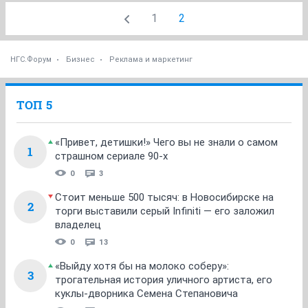
1
2
НГС.Форум
Бизнес
Реклама и маркетинг
ТОП 5
«Привет, детишки!» Чего вы не знали о самом
1
страшном сериале 90-х
0
3
Стоит меньше 500 тысяч: в Новосибирске на
2
торги выставили серый Infiniti — его заложил
владелец
0
13
«Выйду хотя бы на молоко соберу»:
3
трогательная история уличного артиста, его
куклы-дворника Семена Степановича