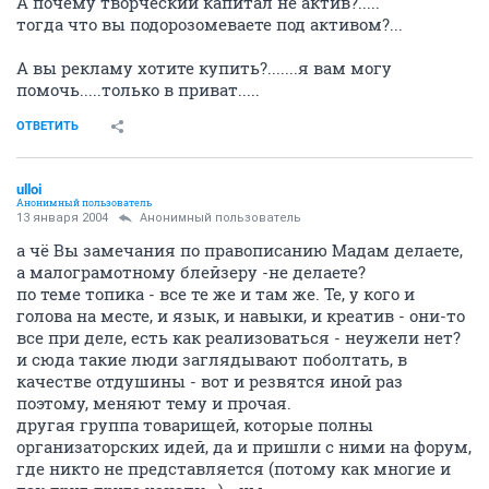
А почему творческий капитал не актив?.....
тогда что вы подорозомеваете под активом?...
А вы рекламу хотите купить?.......я вам могу
помочь.....только в приват.....
ОТВЕТИТЬ
ulloi
Анонимный пользователь
13 января 2004
Анонимный пользователь
а чё Вы замечания по правописанию Мадам делаете,
а малограмотному блейзеру -не делаете?
по теме топика - все те же и там же. Те, у кого и
голова на месте, и язык, и навыки, и креатив - они-то
все при деле, есть как реализоваться - неужели нет?
и сюда такие люди заглядывают поболтать, в
качестве отдушины - вот и резвятся иной раз
поэтому, меняют тему и прочая.
другая группа товарищей, которые полны
организаторских идей, да и пришли с ними на форум,
где никто не представляется (потому как многие и