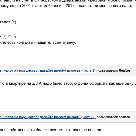
ставили на учёт в Октябрьской и Дзержинской налоговой и обе считали 
ому ещё в 2004 г. автомобилю и с 2017 г. насчитали мне на него налог,
тался (с)
МЖ ㋛ ♡ ☼
ле есть контакты - пишите, всем отвечу.
e: налог на имущество: давайте внесём ясность (часть 2)
пользователя
Realtor
ю в квартире на 2/3.А надо было вторую долю оформить как ещё одну 
e: налог на имущество: давайте внесём ясность (часть 2)
пользователя
seabee
 в собственности более трех лет, то точно не попали.