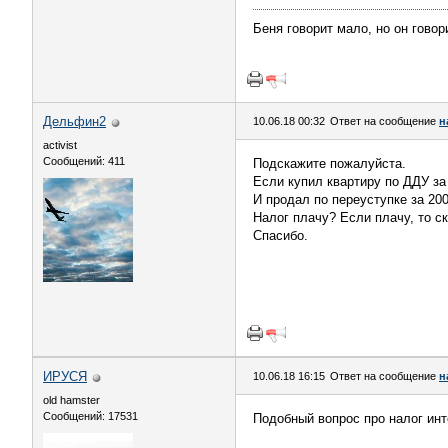
Беня говорит мало, но он говор
Дельфин2
10.06.18 00:32
Ответ на сообщение
н
activist
Сообщений: 411
Подскажите пожалуйста.
Если купил квартиру по ДДУ за
И продал по переуступке за 200
Налог плачу? Если плачу, то с
Спасибо.
ИРУСЯ
10.06.18 16:15
Ответ на сообщение
н
old hamster
Сообщений: 17531
Подобный вопрос про налог инт