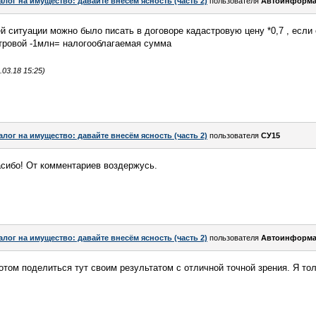
алог на имущество: давайте внесём ясность (часть 2)
пользователя
Автоинформа
й ситуации можно было писать в договоре кадастровую цену *0,7 , если
стровой -1млн= налогооблагаемая сумма
03.18 15:25)
алог на имущество: давайте внесём ясность (часть 2)
пользователя
СУ15
асибо! От комментариев воздержусь.
алог на имущество: давайте внесём ясность (часть 2)
пользователя
Автоинформа
том поделиться тут своим результатом с отличной точной зрения. Я тол