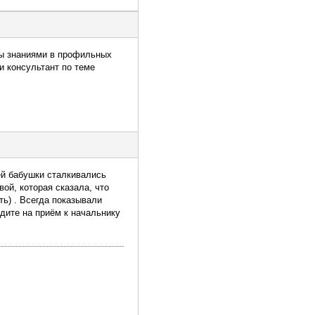
жны знаниями в профильных
и консультант по теме
ей бабушки сталкивались
ой, которая сказала, что
ть) . Всегда показывали
дите на приём к начальнику