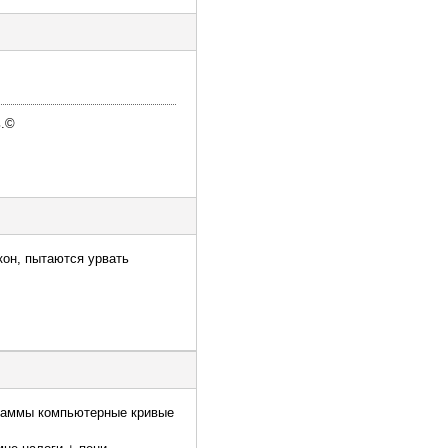
ь.©
кон, пытаются урвать
граммы компьютерные кривые