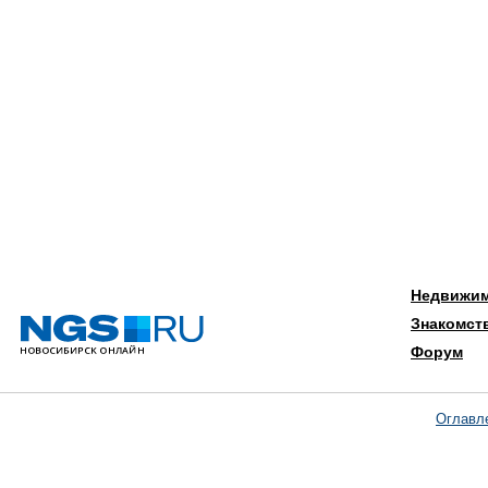
Недвижи
Знакомст
Форум
Оглавл