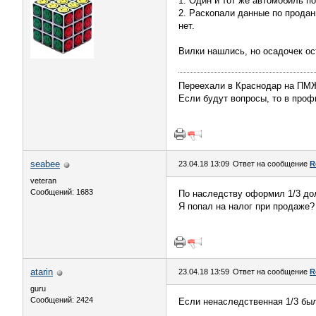
1. Один и тот же автомобиль по
2. Раскопали данные по проданн
нет.
Вилки нашлись, но осадочек ос
Переехали в Краснодар на П
Если будут вопросы, то в профи
seabee
23.04.18 13:09
Ответ на сообщение
R
veteran
Сообщений: 1683
По наследству оформил 1/3 дол
Я попал на налог при продаже?
atarin
23.04.18 13:59
Ответ на сообщение
R
guru
Сообщений: 2424
Если ненаследственная 1/3 была