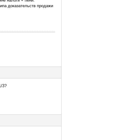
мне налоги + пени.
 типа доказательств продажи
1/3?