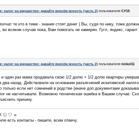
e: налог на имущество: давайте внесём ясность (часть 2)
пользователя
СУ15
олчат те кто в теме - знания стоят денег ) Вы, судя по нику, тоже дол
 во всяком случае пока, Вам помогать не намерян. Гугл, яндекс, гарант 
e: налог на имущество: давайте внесём ясность (часть 2)
пользователя
nickol11
в и один раз мама продавала свою 1/2 долю + 1/2 долю квартиры умерш
а два назад. Действовали на основании разъяснений искитимской налогов
но только если нет сомнений в родстве (иначе доп.документами доказыва
лог не насчитывали. Возможно техническая ошибка в Вашем случае. Схо
бъяснить причину.
МЖ ㋛ ♡ ☼
ле есть контакты - пишите, всем отвечу.