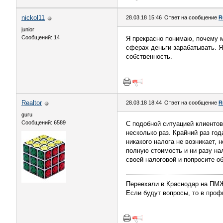
nickol11
28.03.18 15:46
Ответ на сообщение
R
junior
Сообщений: 14
Я прекрасно понимаю, почему м
сферах деньги зарабатывать. Я,
собственность.
Realtor
28.03.18 18:44
Ответ на сообщение
R
guru
Сообщений: 6589
С подобной ситуацией клиенто
несколько раз. Крайний раз год
никакого налога не возникает, 
полную стоимость и ни разу на
своей налоговой и попросите о
Переехали в Краснодар на П
Если будут вопросы, то в профи