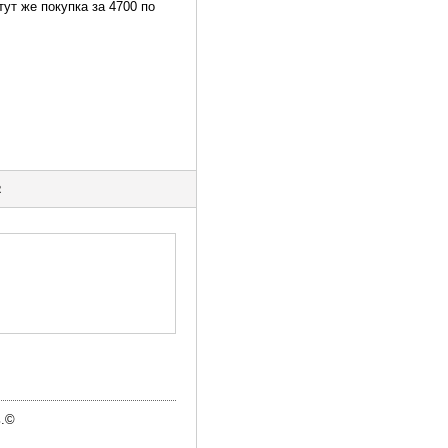
тут же покупка за 4700 по
2
ь.©