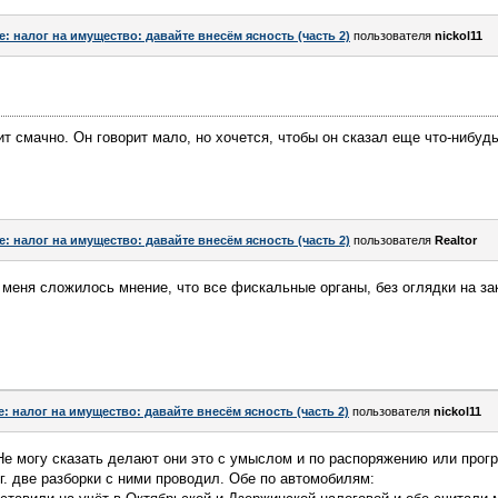
e: налог на имущество: давайте внесём ясность (часть 2)
пользователя
nickol11
ит смачно. Он говорит мало, но хочется, чтобы он сказал еще что-нибуд
e: налог на имущество: давайте внесём ясность (часть 2)
пользователя
Realtor
 меня сложилось мнение, что все фискальные органы, без оглядки на за
e: налог на имущество: давайте внесём ясность (часть 2)
пользователя
nickol11
 Не могу сказать делают они это с умыслом и по распоряжению или про
 г. две разборки с ними проводил. Обе по автомобилям: