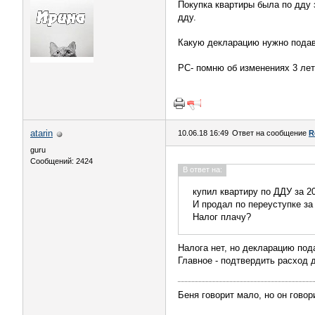
Покупка квартиры была по дду з
дду.
Какую декларацию нужно подав
РС- помню об изменениях 3 лет 
atarin
10.06.18 16:49
Ответ на сообщение
R
guru
Сообщений: 2424
В ответ на:
купил квартиру по ДДУ за 2
И продал по переуступке за
Налог плачу?
Налога нет, но декларацию под
Главное - подтвердить расход 
Беня говорит мало, но он говор