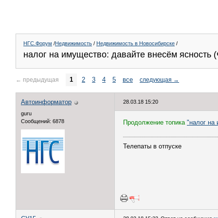
НГС.Форум
/
Недвижимость
/
Недвижимость в Новосибирске
/
налог на имущество: давайте внесём ясность (
1
2
3
4
5
все
←
предыдущая
следующая
→
Автоинформатор
28.03.18 15:20
guru
Сообщений: 6878
Продолжение топика
"налог на
Телепаты в отпуске