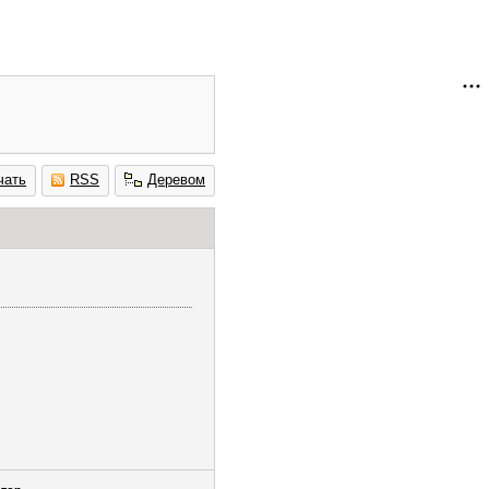
чать
RSS
Деревом