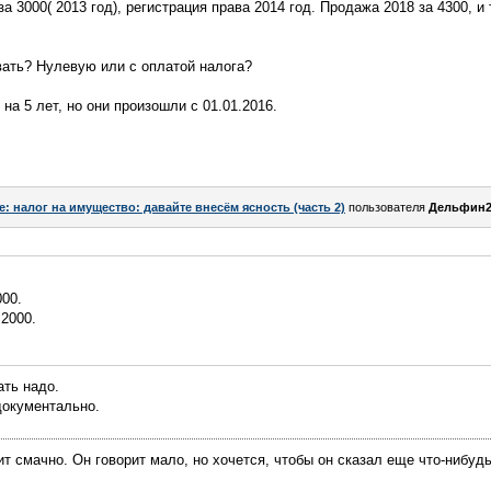
а 3000( 2013 год), регистрация права 2014 год. Продажа 2018 за 4300, и 
ать? Нулевую или с оплатой налога?
на 5 лет, но они произошли с 01.01.2016.
e: налог на имущество: давайте внесём ясность (часть 2)
пользователя
Дельфин
000.
 2000.
ать надо.
документально.
ит смачно. Он говорит мало, но хочется, чтобы он сказал еще что-нибуд