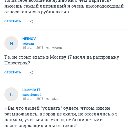
Тогда тебе вообще не нужно ни о чем париться-
имеешь самый ликвидный и очень высокодоходный
относительного рубля актив.
ОТВЕТИТЬ
NEINOV
N
veteran
15 июля 2015
жилец
Т.е. не стоит ехать в Москву 17 июля на распродажу
Новостроя?
ОТВЕТИТЬ
Liudmila17
L
experienced
15 июля 2015
wiza
> Вы что людей "убивать" будете, чтобы они не
размножались, в город не ехали, не отселялись о т
папмам, учиться не ехали, не были детьми
властьдержащих и льготников?