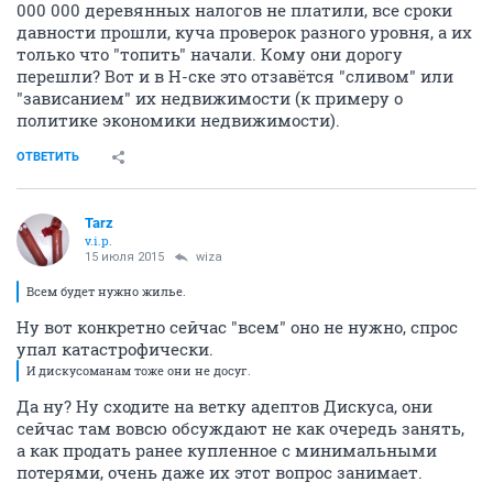
000 000 деревянных налогов не платили, все сроки
давности прошли, куча проверок разного уровня, а их
только что "топить" начали. Кому они дорогу
перешли? Вот и в Н-ске это отзавётся "сливом" или
"зависанием" их недвижимости (к примеру о
политике экономики недвижимости).
ОТВЕТИТЬ
Tarz
v.i.p.
15 июля 2015
wiza
Всем будет нужно жилье.
Ну вот конкретно сейчас "всем" оно не нужно, спрос
упал катастрофически.
И дискусоманам тоже они не досуг.
Да ну? Ну сходите на ветку адептов Дискуса, они
сейчас там вовсю обсуждают не как очередь занять,
а как продать ранее купленное с минимальными
потерями, очень даже их этот вопрос занимает.