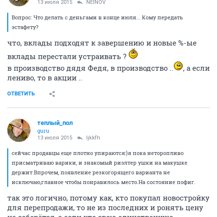
13 июля 2015
NEINOV
Вопрос: Что делать с деньгами в конце июля... Кому передать
эстафету?
что, вклады подходят к завершению и новые %-ые
вклады перестали устраивать ?
в производство дядя Федя, в производство ..
, а если
лениво, то в акции ..
ОТВЕТИТЬ
теплый_пол
guru
13 июля 2015
ljkkfh
сейчас продавцы еще плотно упираются:)я пока неторопливо
присматриваю варики, и знакомый риэлтер ушки на макушке
держит.Впрочем, появление резкогорящего варианта не
исключаю,главное чтобы понравилось место.На состояние пофиг.
так это логично, потому как, кто покупал новостройку
для перепродажи, то не из последних и ронять цену