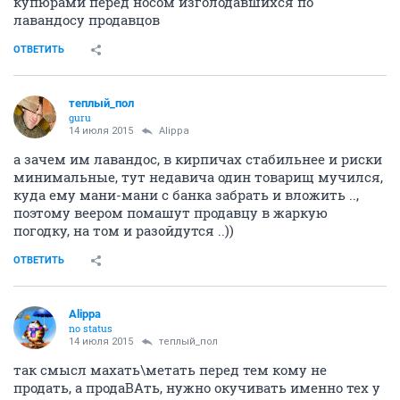
купюрами перед носом изголодавшихся по
лавандосу продавцов
ОТВЕТИТЬ
теплый_пол
guru
14 июля 2015
Alippa
а зачем им лавандос, в кирпичах стабильнее и риски
минимальные, тут недавича один товарищ мучился,
куда ему мани-мани с банка забрать и вложить ..,
поэтому веером помашут продавцу в жаркую
погодку, на том и разойдутся ..))
ОТВЕТИТЬ
Alippa
no status
14 июля 2015
теплый_пол
так смысл махать\метать перед тем кому не
продать, а продаВАть, нужно окучивать именно тех у