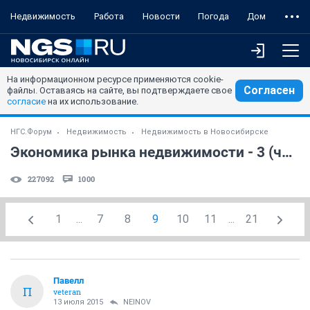
Недвижимость
Работа
Новости
Погода
Дом
На информационном ресурсе применяются cookie-
Согласен
файлы. Оставаясь на сайте, вы подтверждаете свое
согласие
на их использование.
НГС.Форум
Недвижимость
Недвижимость в Новосибирске
Экономика рынка недвижимости - 3 (часть 9)
227092
1000
1
...
7
8
9
10
11
...
21
Павелл
П
veteran
13 июля 2015
NEINOV