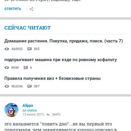
ОТВЕТИТЬ
СЕЙЧАС ЧИТАЮТ
Домашние растения. Покупка, продажа, поиск. (часть 7)
440932
565
подпрыгивает машина при езде по ровному асфальту
8000
6
Правила получения виз + безвизовые страны
962336
387
Alippa
no status
13 июля 2015
ljkkfh
это называется "ловить дно"...не вы первый это
придумали, чем заканчивается хорошо описано в