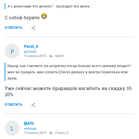
А с деньгами что делать? - пропадут без меня...
С собой берите
ОТВЕТИТЬ
Pavel_S
P
activist
13 июля 2015
ljkkfh
Народ, как считаете, на вторичку когда больше всего ценник упадет?
мне не продать, мне купить:)))хочу двушку в центре:)панелька или
хрущ.
Уже сейчас можете продавцов нагибать на скидку 10-
20%
ОТВЕТИТЬ
ljkkfh
L
veteran
13 июля 2015
Pavel_S