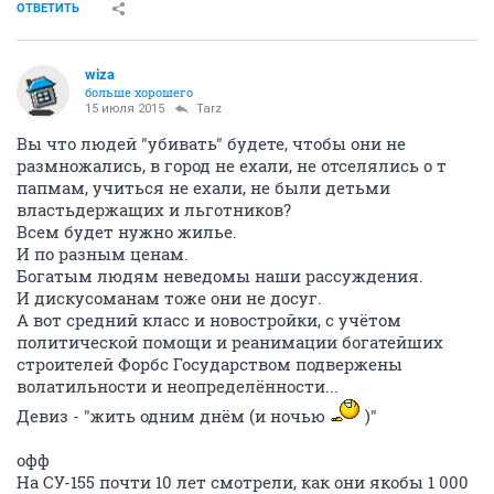
ОТВЕТИТЬ
wiza
больше хорошего
15 июля 2015
Tarz
Вы что людей "убивать" будете, чтобы они не
размножались, в город не ехали, не отселялись о т
папмам, учиться не ехали, не были детьми
властьдержащих и льготников?
Всем будет нужно жилье.
И по разным ценам.
Богатым людям неведомы наши рассуждения.
И дискусоманам тоже они не досуг.
А вот средний класс и новостройки, с учётом
политической помощи и реанимации богатейших
строителей Форбс Государством подвержены
волатильности и неопределённости...
Девиз - "жить одним днём (и ночью
)"
офф
На СУ-155 почти 10 лет смотрели, как они якобы 1 000