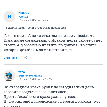
NEINOV
N
veteran
15 июля 2015
жилец
В доллар входи, если будет откат небольшой
Так я в нем... А вот с откатом по моему проблема.
Если после соглашения с Ираном нефть скорее будет
стоить 45$ и осенью платить по долгам - то опять
история декабря может повториться...
ОТВЕТИТЬ
wiza
больше хорошего
15 июля 2015
NEINOV
Об очередном крахе рубля на сегодняшний день
говорит процентов 90 аналитиков.
Просто "доза" этого краха разная у всех...
И что там ещё напроисходит за время до краха - кто
его знает...