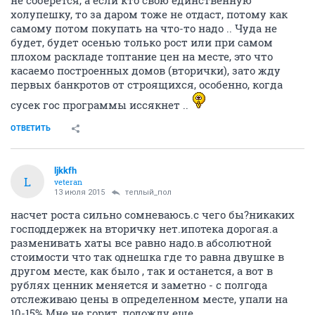
не соберётся, а если кто свою единственную
холупешку, то за даром тоже не отдаст, потому как
самому потом покупать на что-то надо .. Чуда не
будет, будет осенью только рост или при самом
плохом раскладе топтание цен на месте, это что
касаемо построенных домов (вторички), зато жду
первых банкротов от строящихся, особенно, когда
сусек гос программы иссякнет ..
ОТВЕТИТЬ
ljkkfh
L
veteran
13 июля 2015
теплый_пол
насчет роста сильно сомневаюсь.с чего бы?никаких
господдержек на вторичку нет.ипотека дорогая.а
разменивать хаты все равно надо.в абсолютной
стоимости что так однешка где то равна двушке в
другом месте, как было , так и останется, а вот в
рублях ценник меняется и заметно - с полгода
отслеживаю цены в определенном месте, упали на
10-15%.Мне не горит, подожду еще.