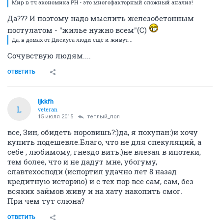
Мир в тч экономика РН - это многофакторный сложный анализ!
Да??? И поэтому надо мыслить железобетонным
постулатом - "жилье нужно всем"(С)
Да, в домах от Дискуса люди ещё и живут...
Сочувствую людям....
ОТВЕТИТЬ
ljkkfh
L
veteran
15 июля 2015
теплый_пол
все, Зин, обидеть норовишь?:)да, я покупан:)и хочу
купить подешевле.Благо, что не для спекуляций, а
себе , любимому, гнездо вить:)не влезая в ипотеки,
тем более, что и не дадут мне, убогуму,
славтехосподи (испортил удачно лет 8 назад
кредитную историю) и с тех пор все сам, сам, без
всяких займов живу и на хату накопить смог.
При чем тут слюна?
ОТВЕТИТЬ