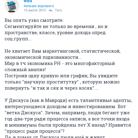
wiza
больше хорошего
15 июля 2015
Tarz
Вы опять узко смотрите.
Сегментируйте не только во времени , но и
пространстве, классе, уровне дохода опред.
соц.групп...
Не хватает Вам маркетинговой, статистической,
экономической подкованности...
Мир в тч экономика РН - это многофакторный
сложный анализ!
Построив одну кривую или график, Вы увидите
только "научную проститутку" , которую можно
повернуть "и так и сяк и через косяк"...
У Дискуса (как и Мавроди) есть талантливые адепты,
интересующиеся доходом и инвестированием. Вот
"ветка Дискуса". Зачем, например, люди бегают уже
год-два-три ради процесса записи, а все точки входа
и минимумы были пройдены лет Х назад? Нравится
"процесс ради процесса"?
Да, в домах от Дискуса люди ещё и живут...