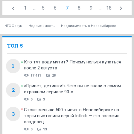
1
...
5
6
7
8
9
...
18
НГС.Форум
Недвижимость
Недвижимость в Новосибирске
ТОП 5
Кто тут воду мутит? Почему нельзя купаться
1
после 2 августа
17 411
28
«Привет, детишки!» Чего вы не знали о самом
2
страшном сериале 90-х
0
3
Стоит меньше 500 тысяч: в Новосибирске на
3
торги выставили серый Infiniti — его заложил
владелец
0
13