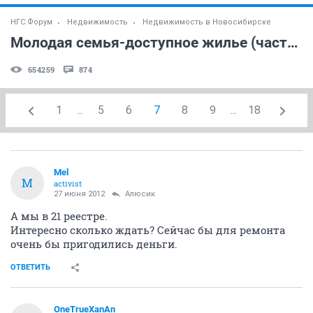
НГС.Форум
Недвижимость
Недвижимость в Новосибирске
Молодая семья-доступное жилье (часть 4)
654259
874
1
...
5
6
7
8
9
...
18
Mel
M
activist
27 июня 2012
Алюсик
А мы в 21 реестре.
Интересно сколько ждать? Сейчас бы для ремонта
очень бы пригодились деньги.
ОТВЕТИТЬ
OneTrueXanAn