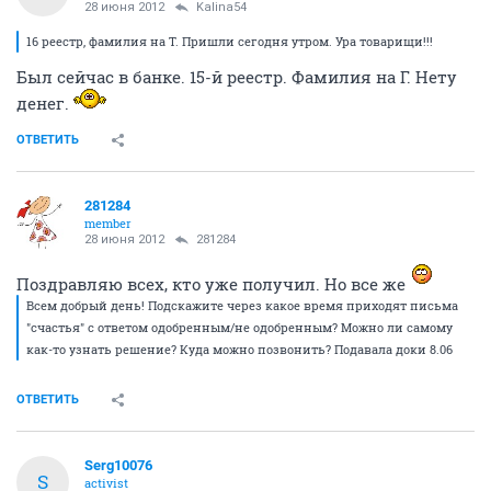
28 июня 2012
Kalina54
16 реестр, фамилия на Т. Пришли сегодня утром. Ура товарищи!!!
Был сейчас в банке. 15-й реестр. Фамилия на Г. Нету
денег.
ОТВЕТИТЬ
281284
member
28 июня 2012
281284
Поздравляю всех, кто уже получил. Но все же
Всем добрый день! Подскажите через какое время приходят письма
"счастья" с ответом одобренным/не одобренным? Можно ли самому
как-то узнать решение? Куда можно позвонить? Подавала доки 8.06
ОТВЕТИТЬ
Serg10076
S
activist