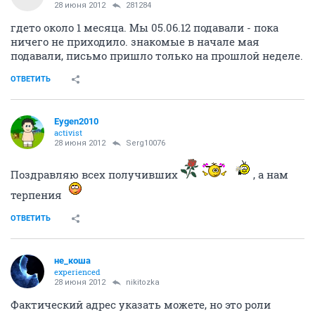
28 июня 2012
281284
гдето около 1 месяца. Мы 05.06.12 подавали - пока
ничего не приходило. знакомые в начале мая
подавали, письмо пришло только на прошлой неделе.
ОТВЕТИТЬ
Eygen2010
activist
28 июня 2012
Serg10076
Поздравляю всех получивших
, а нам
терпения
ОТВЕТИТЬ
не_коша
experienced
28 июня 2012
nikitozka
Фактический адрес указать можете, но это роли