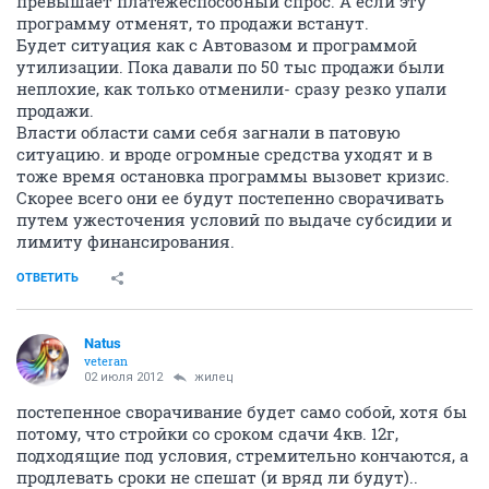
превышает платежеспособный спрос. А если эту
программу отменят, то продажи встанут.
Будет ситуация как с Автовазом и программой
утилизации. Пока давали по 50 тыс продажи были
неплохие, как только отменили- сразу резко упали
продажи.
Власти области сами себя загнали в патовую
ситуацию. и вроде огромные средства уходят и в
тоже время остановка программы вызовет кризис.
Скорее всего они ее будут постепенно сворачивать
путем ужесточения условий по выдаче субсидии и
лимиту финансирования.
ОТВЕТИТЬ
Natus
veteran
02 июля 2012
жилец
постепенное сворачивание будет само собой, хотя бы
потому, что стройки со сроком сдачи 4кв. 12г,
подходящие под условия, стремительно кончаются, а
продлевать сроки не спешат (и вряд ли будут)..