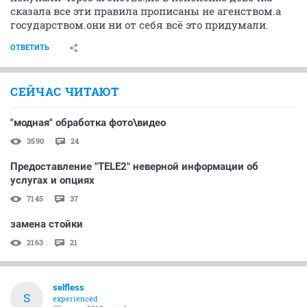
сказала все эти правила прописаны не агенством.а
государством.они ни от себя всё это придумали.
ОТВЕТИТЬ
СЕЙЧАС ЧИТАЮТ
"модная" обработка фото\видео
3590
24
Предоставление "TELE2" неверной информации об
услугах и опциях
7145
37
замена стойки
2163
21
selfless
S
experienced