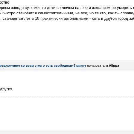
рство
ерном заводе сутками, то дети с ключом на шее и желанием не умереть с
 быстро становятся самостоятельными, не все, но те кто, как ты справ
 становятся лет в 10 практически автономными - хоть в другой город за
редложение ко всем у кого есть свободные 5 минут
пользователя
Alippa
других.