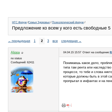
НГС.Форум
/
Семья Здоровье
/
Психологический форум
/
Предложение ко всем у кого есть свободные 5
1
2
3
все
←
предыдущая
следующая
→
Alippa
04.04.15 15:57
Ответ на сообщение
R
no status
Сообщений: 62411
Понимаешь какое дело, проблем
типа там рента или наследство
процессе, то тебе и слова никт
которые должны быть в этой са
пропрыгал в инфантах и на пен