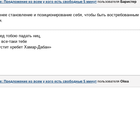
e: Предложение ко всем у кого есть свободные 5 минут
пользователя
Баристер
нее становление и позиционирование себя, чтобы быть востребованным 
и.
ед тобою падать ниц,
 все-таки тебе
рустит хребет Хамар-Дабан»
e: Предложение ко всем у кого есть свободные 5 минут
пользователя
Okкa