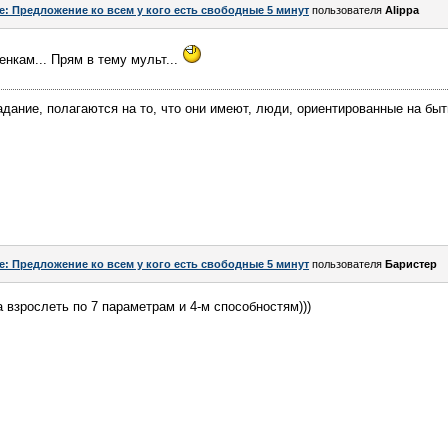
e: Предложение ко всем у кого есть свободные 5 минут
пользователя
Alippa
нкам... Прям в тему мульт...
дание, полагаются на то, что они имеют, люди, ориентированные на быти
e: Предложение ко всем у кого есть свободные 5 минут
пользователя
Баристер
а взрослеть по 7 параметрам и 4-м способностям)))