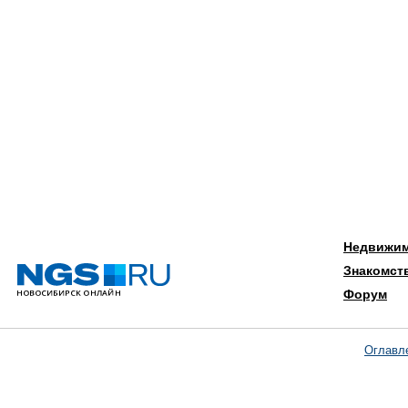
Недвижи
Знакомст
Форум
Оглавл