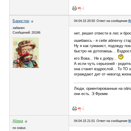
Баристер
04.04.15 20:50
Ответ на сообщение
R
забанен
Сообщений: 20186
нет, решил отвести в лес и брос
ошибаюсь - я себе аблехчу стар
Ну я как гуманист, подожду пок
быстро не дотопаешь... Вздрост
его Вова... Не к добру...
А если чуть серьезней - родите
она станет вздрослой... То ТО 
ограждают дит от невзгод жизн
Люди, ориентированные на обла
они есть. Э.Фромм
Alippa
04.04.15 21:01
Ответ на сообщение
R
no status