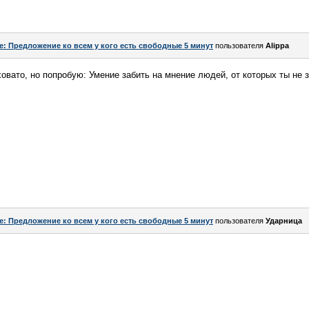
e: Предложение ко всем у кого есть свободные 5 минут
пользователя
Alippa
вато, но попробую: Умение забить на мнение людей, от которых ты не з
e: Предложение ко всем у кого есть свободные 5 минут
пользователя
Ударница