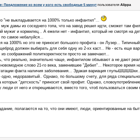
e: Предложение ко всем у кого есть свободные 5 минут
пользователя
Alippa
то "не выкладывается на 1000% только инфантил"...
 - муж дамы из соседнего топа, что на завод решил идти, сможет там фи
й мужиг и кормилец... А ежели нет - инфантил, который не смотря на де
 по самое небалуйся...
на 1000% но это не приносит большого профита - он Лузер... Типичный 
щеброд должен выбирать для себя одну из 2-хх каст... Не - есть еще ва
Их из соображений политкоректности просто не замечают...
ь, что реально, значительно чаще, инфантилом обзывают а не дают реа
 новомодное слово 21-го века, заменившее "Дебил"... Некоторое время н
татации факта наличия заболевания... Эдакая вариация глупыШШШШки...
е одно, недоразвитый.. Однако, по большому счету, для ряда специальн
на которых "детскость" приносит свой профит. Однако, словоупотреблени
му люди от него и открещиваются, вместо того, чтоб пользоваться свои
дание, полагаются на то, что они имеют, люди, ориентированные на быти