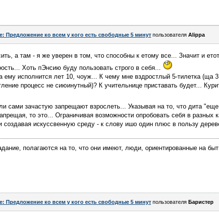
e: Предложение ко всем у кого есть свободные 5 минут
пользователя
Alippa
ить, а там - я же уверен в том, что способны к етому все... Значит и ето
ость... Хоть пЭнсию буду пользовать строго в себя...
а ему исполнится лет 10, чоуж... К чему мне вздростлый 5-тилетка (ща 3,
ление процесс не сиюинутный)? К учительнице приставать будет... Курит
ли сами зачастую запрещают взрослеть... Указывая на то, что дита "еще
запрещая, то это... Ограничивая возможности опробовать себя в разных к
и создавая искуссвенную среду - к слову ишо один плюс в пользу дереве
дание, полагаются на то, что они имеют, люди, ориентированные на быти
e: Предложение ко всем у кого есть свободные 5 минут
пользователя
Баристер