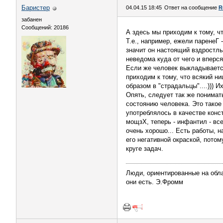
Баристер
04.04.15 18:45
Ответ на сообщение
R
забанен
Сообщений: 20186
А здесь мы приходим к тому, ч
Т.е., например, ежели паренеГ
значит он настоящий вздростлы
неведома куда от чего и вперся
Если же человек выкладывается 
приходим к тому, что всякий ни
образом в "страдальцы"....))) 
Опять, следует так же понимат
состоянию человека. Это такое
употреблялось в качестве конс
мощзХ, теперь - инфантил - вс
очень хорошо... Есть работы, 
его негативной окраской, пото
круге задач.
Люди, ориентированные на обла
они есть. Э.Фромм