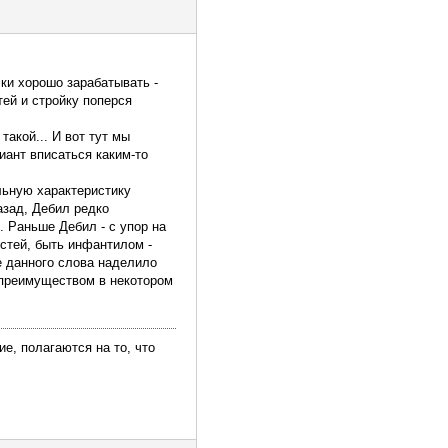
лки хорошо зарабатывать -
тей и стройку поперся
такой... И вот тут мы
риант вписаться каким-то
льную характеристику
азад, Дебил редко
 Раньше Дебил - с упор на
остей, быть инфантилом -
е данного слова наделило
м преимуществом в некотором
е, полагаются на то, что