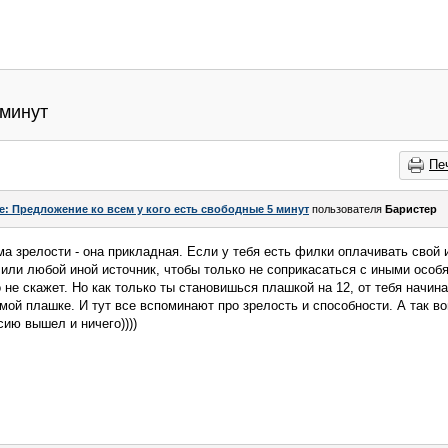
 минут
Пе
e: Предложение ко всем у кого есть свободные 5 минут
пользователя
Баристер
а зрелости - она прикладная. Если у тебя есть филки оплачивать свой
 или любой иной источник, чтобы только не соприкасаться с иными особ
о не скажет. Но как только ты становишься плашкой на 12, от тебя начин
мой плашке. И тут все вспоминают про зрелость и способности. А так в
сию вышел и ничего))))