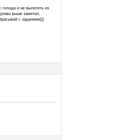
 голода и не вылететь из
едливо выше заметил,
брасывай с заданием)))