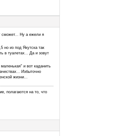
т сможет... Ну а ежели я
5 но из под Якутска так
ь в туалетах... Да и зовут
 маленькая" и вот каданить
ачествах... Избыточно
нской жизни...
е, полагаются на то, что