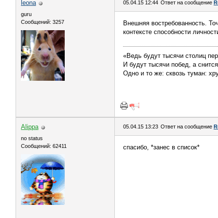
leona
05.04.15 12:44
Ответ на сообщение
R
guru
Сообщений: 3257
Внешняя востребованность. Точ
контексте способности личност
«Ведь будут тысячи столиц пер
И будут тысячи побед, а снится
Одно и то же: сквозь туман: х
Alippa
05.04.15 13:23
Ответ на сообщение
R
no status
Сообщений: 62411
спасибо, *занес в список*