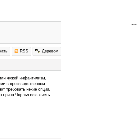
чать
RSS
Деревом
 или чужой инфантилизм,
ями в производственном
ают требовать некие опции.
он принц Чарльз всю жисть