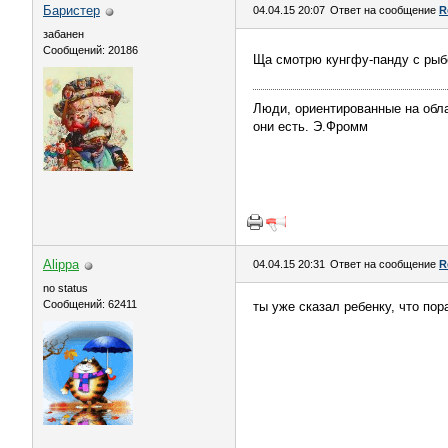
Баристер
04.04.15 20:07
Ответ на сообщение
R
забанен
Сообщений: 20186
Ща смотрю кунгфу-панду с рыбе
Люди, ориентированные на обла
они есть. Э.Фромм
Alippa
04.04.15 20:31
Ответ на сообщение
R
no status
Сообщений: 62411
ты уже сказал ребенку, что пор