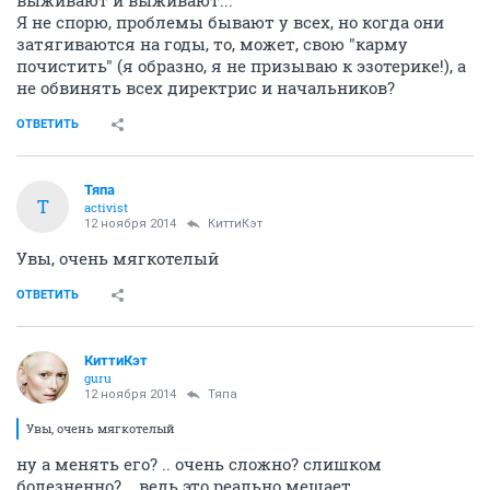
Я не спорю, проблемы бывают у всех, но когда они
затягиваются на годы, то, может, свою "карму
почистить" (я образно, я не призываю к эзотерике!), а
не обвинять всех директрис и начальников?
ОТВЕТИТЬ
Тяпа
Т
activist
12 ноября 2014
КиттиКэт
Увы, очень мягкотелый
ОТВЕТИТЬ
КиттиКэт
guru
12 ноября 2014
Тяпа
Увы, очень мягкотелый
ну а менять его? .. очень сложно? слишком
болезненно?... ведь это реально мешает..