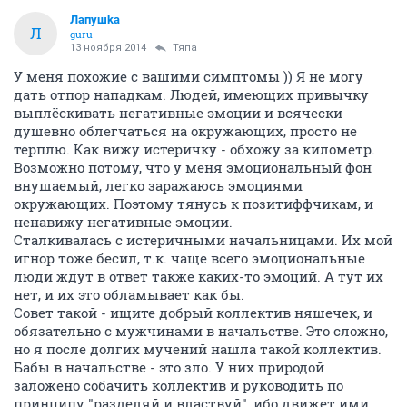
Лапушkа
Л
guru
13 ноября 2014
Тяпа
У меня похожие с вашими симптомы )) Я не могу
дать отпор нападкам. Людей, имеющих привычку
выплёскивать негативные эмоции и всячески
душевно облегчаться на окружающих, просто не
терплю. Как вижу истеричку - обхожу за километр.
Возможно потому, что у меня эмоциональный фон
внушаемый, легко заражаюсь эмоциями
окружающих. Поэтому тянусь к позитиффчикам, и
ненавижу негативные эмоции.
Сталкивалась с истеричными начальницами. Их мой
игнор тоже бесил, т.к. чаще всего эмоциональные
люди ждут в ответ также каких-то эмоций. А тут их
нет, и их это обламывает как бы.
Совет такой - ищите добрый коллектив няшечек, и
обязательно с мужчинами в начальстве. Это сложно,
но я после долгих мучений нашла такой коллектив.
Бабы в начальстве - это зло. У них природой
заложено собачить коллектив и руководить по
принципу "разделяй и властвуй", ибо движет ими