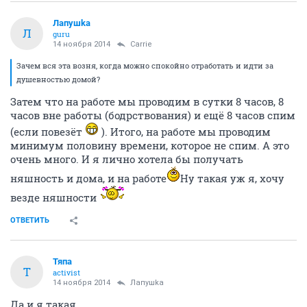
Лапушkа
Л
guru
14 ноября 2014
Carrie
Зачем вся эта возня, когда можно спокойно отработать и идти за
душевностью домой?
Затем что на работе мы проводим в сутки 8 часов, 8
часов вне работы (бодрствования) и ещё 8 часов спим
(если повезёт
). Итого, на работе мы проводим
минимум половину времени, которое не спим. А это
очень много. И я лично хотела бы получать
няшность и дома, и на работе
Ну такая уж я, хочу
везде няшности
ОТВЕТИТЬ
Тяпа
Т
activist
14 ноября 2014
Лапушkа
Да и я такая