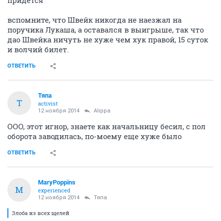
вспомните, что Швейк никогда не наезжал на
поручика Лукаша, а оставался в выигрыше, так что
дао Швейка ничуть не хуже чем хук правой, 15 суток
и волчий билет.
ОТВЕТИТЬ
Тяпа
Т
activist
12 ноября 2014
Alippa
ООО, этот игнор, знаете как начальницу бесил, с пол
оборота заводилась, по-моему еще хуже было
ОТВЕТИТЬ
MaryPoppins
M
experienced
12 ноября 2014
Тяпа
Злоба из всех щелей