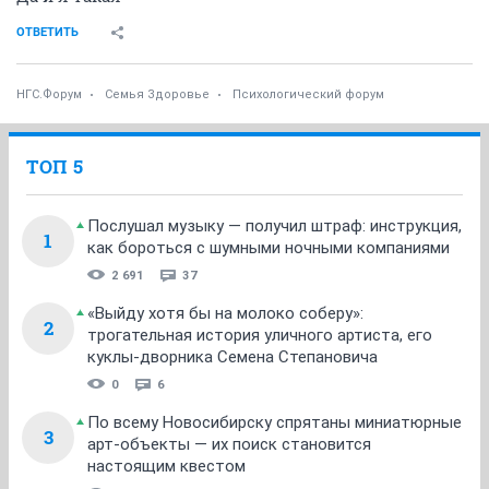
ОТВЕТИТЬ
НГС.Форум
Семья Здоровье
Психологический форум
ТОП 5
Послушал музыку — получил штраф: инструкция,
1
как бороться с шумными ночными компаниями
2 691
37
«Выйду хотя бы на молоко соберу»:
2
трогательная история уличного артиста, его
куклы-дворника Семена Степановича
0
6
По всему Новосибирску спрятаны миниатюрные
3
арт-объекты — их поиск становится
настоящим квестом