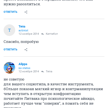
нужно разозлиться.
ОТВЕТИТЬ
Тяпа
Т
activist
12 ноября 2014
КиттиКэт
Спасибо, попробую
ОТВЕТИТЬ
Alippa
no status
12 ноября 2014
Тяпа
не советую
для вашего социотипа, в качестве инструмента,
бОльше показан мягкий игнор и контрманипуляции
чем вступать в открытую конфронтацию
почитайте Литвака про психологическое айкидо,
работает лучше чем "озверин", а ломать себя не
придется