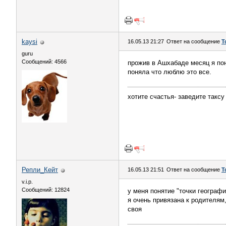
kaysi
16.05.13 21:27
Ответ на сообщение
Т
guru
Сообщений: 4566
прожив в Ашхабаде месяц я пон
поняла что люблю это все.
хотите счастья- заведите таксу
Репли_Кейт
16.05.13 21:51
Ответ на сообщение
Т
v.i.p.
Сообщений: 12824
у меня понятие "точки географи
я очень привязана к родителям,
своя