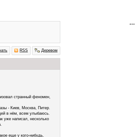
чать
RSS
Деревом
лизовал странный феномен,
азы - Киев, Москва, Питер.
дей в нём, всем улыбаюсь.
ак уже написал, несколько
.
акое еще у кого-нибудь,