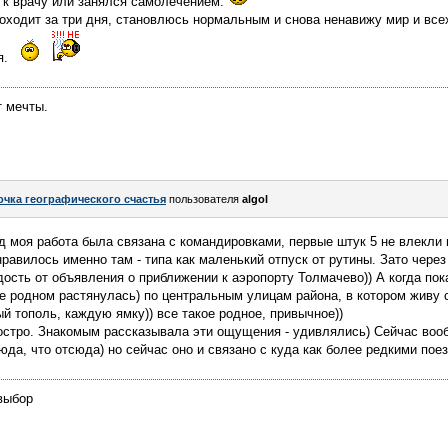
 к врачу или занялся самолечением.
оходит за три дня, становлюсь нормальным и снова ненавижу мир и всех
я.
т мечты.
очка географического счастья
пользователя
algol
ад моя работа была связана с командировками, первые штук 5 не влекли
равилось именно там - типа как маленький отпуск от рутины. Зато чере
ость от объявления о приближении к аэропорту Толмачево)) А когда по
не родном растянулась) по центральным улицам района, в котором живу 
 тополь, каждую ямку)) все такое родное, привычное))
 остро. Знакомым рассказывала эти ощущения - удивлялись) Сейчас воо
да, что отсюда) но сейчас оно и связано с куда как более редкими пое
выбор