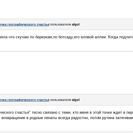
очка географического счастья
пользователя
algol
яла что скучаю по березкам,по ботсаду,его еловой аллеи. Когда подле
очка географического счастья
пользователя
algol
ческого счастья" тесно связано с теми, кто меня в этой точке ждет в пе
 возвращение в родные пенаты всегда радостно, потом рутина затягивает