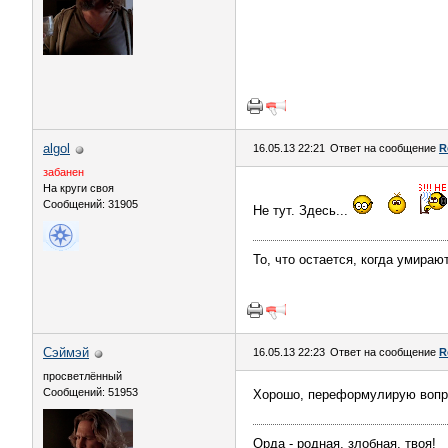
algol
16.05.13 22:21
Ответ на сообщение
R
забанен
На круги своя
Сообщений: 31905
Не тут. Здесь...
То, что остается, когда умираю
Сэймэй
16.05.13 22:23
Ответ на сообщение
R
просветлённый
Сообщений: 51953
Хорошо, переформулирую вопро
Орда - родная, злобная, твоя!