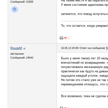
На твоем месте я бы обратился
Сообщений: 31905
У меня состояние идиотизма пр
затянется, это повод испугатьс
То, что остается, когда умираю
RougeM
16.05.13 20:08
Ответ на сообщение
Т
old hamster
Сообщений: 24642
Было у меня такое) лет 10 наз
впечатлений по возвращению: н
почувствовала несказанную рад
практически как будто на дива
ощущала каждый уголок, каждый
Но потом это стало уже не так
перемещениям отношусь, что сю
Все возможно, пока не сделан 