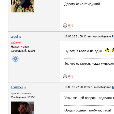
Дорогу осилит идущий
algol
16.05.13 21:58
Ответ на сообщение
R
забанен
На круги своя
Сообщений: 31905
Ну вот, я болею не один.
То, что остается, когда умираю
Сэймэй
16.05.13 22:20
Ответ на сообщение
Т
просветлённый
Сообщений: 51953
Уточняющий вопрос - родился 
Орда - родная, злобная, твоя!