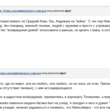
e: Точка географического счастья
пользователя
algol
тешествовать по Средней Азии, Ош, Андижан) на "войну". С тех пор Но
д, без пожарищ, военной техники, людей с оружием и просто с угрожаю
тво "возвращения домой" испытывала и раньше, но ценить страну, в кот
очка географического счастья
пользователя
algol
о, где он живет, или не любить, или любить, но не знать об этом. Прич
ли отсутствие таковых), с ним ассоциирующиеся.
ть в радостное возбуждение, приземляясь в аэропорту Толмачево, а мож
чево павильон выдачи багажа был на улице, я заходил в него и думал "Н
м улицам, начинал радоваться и понимать, что Новосибирск - это все-та