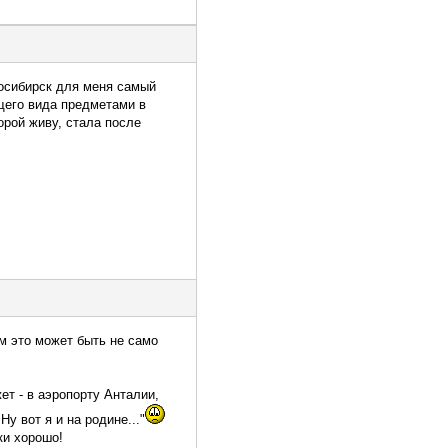
восибирск для меня самый
щего вида предметами в
орой живу, стала после
ем это может быть не само
ет - в аэропорту Анталии,
у вот я и на родине..."
ки хорошо!