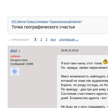
НГС.Форум
/
Семья Здоровье
/
Психологический форум
/
Точка географического счастья
1
2
3
все
←
предыдущая
следующая
→
algol
16.05.13 19:22
забанен
На круги своя
Я всё-таки начну этот топик.
Сообщений: 31905
Он, правда, прямо перекликает
Имел возможность наблюдать за
который не знаю как аудиализи
Короче, по уезду отсюда, из Н
По приезду - два-три дня живу
Состояние счастливого идиота 
дней. Блаженство идиота - вот
Не буду ни у кого спрашивать, 