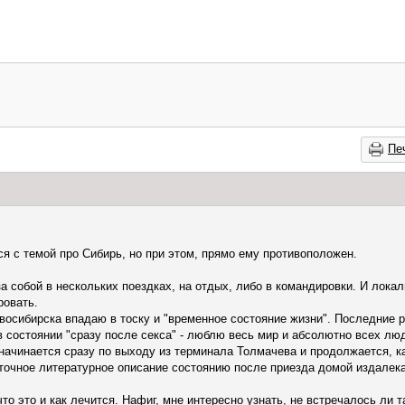
Пе
ся с темой про Сибирь, но при этом, прямо ему противоположен.
 собой в нескольких поездках, на отдых, либо в командировки. И лока
ровать.
овосибирска впадаю в тоску и "временное состояние жизни". Последние р
 в состоянии "сразу после секса" - люблю весь мир и абсолютно всех лю
начинается сразу по выходу из терминала Толмачева и продолжается, к
 точное литературное описание состоянию после приезда домой издалека
что это и как лечится. Нафиг, мне интересно узнать, не встречалось ли т