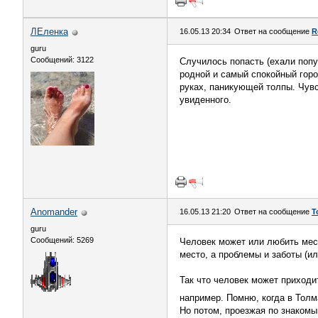
ЛЕленка
16.05.13 20:34
Ответ на сообщение
R
guru
Сообщений: 3122
Случилось попасть (ехали попу
родной и самый спокойный горо
руках, паникующей толпы. Чувс
увиденного.
Anomander
16.05.13 21:20
Ответ на сообщение
Т
guru
Сообщений: 5269
Человек может или любить мест
место, а проблемы и заботы (и
Так что человек может приходи
например. Помню, когда в Толма
Но потом, проезжая по знакомы