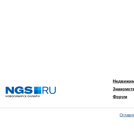
Недвижи
Знакомст
Форум
Оглавл