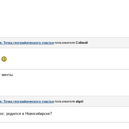
e: Точка географического счастья
пользователя
Сэймэй
т мечты.
e: Точка географического счастья
пользователя
algol
с: родился в Новосибирске?