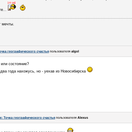
е...
т мечты.
очка географического счастья
пользователя
algol
 или состояние?
 два года нахожусь, но - уехав из Новосибирска
e: Точка географического счастья
пользователя
Alexus