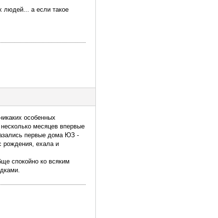
 людей... а если такое
 никаких особенных
з несколько месяцев впервые
казались первые дома ЮЗ -
с рождения, ехала и
бще спокойно ко всяким
здками.