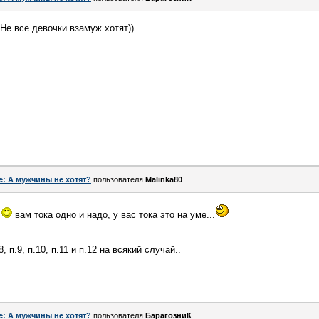
 Не все девочки взамуж хотят))
e: А мужчины не хотят?
пользователя
Malinka80
)
вам тока одно и надо, у вас тока это на уме...
п.8, п.9, п.10, п.11 и п.12 на всякий случай..
e: А мужчины не хотят?
пользователя
БарагозниК