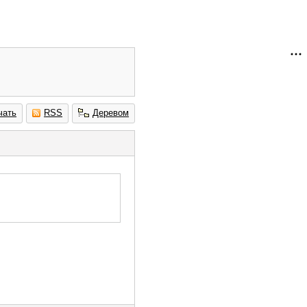
чать
RSS
Деревом