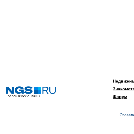
Недвижи
Знакомст
Форум
Оглавл