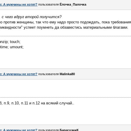
e: А мужчины не хотят?
пользователя
Ёлочка_Палочка
, с чего вдруг второй получится?
но против женщины, так что ему надо просто подождать, пока требования
ликвидности" успеет поумнеть да обзавестись материальными благами.
unzip; touch;
uptime; umount;
e: А мужчины не хотят?
пользователя
Malinka80
п.8, п.9, п.10, п.11 и п.12 на всякий случай..
e: А мужчины не хотят?
пользователя
БарагозниК