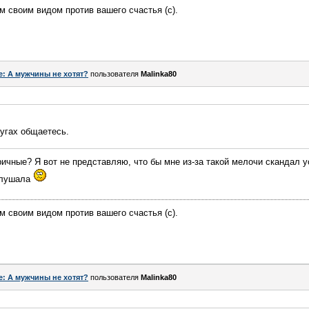
ем своим видом против вашего счастья (c).
e: А мужчины не хотят?
пользователя
Malinka80
ругах общаетесь.
еричные? Я вот не представляю, что бы мне из-за такой мелочи скандал 
 слушала
ем своим видом против вашего счастья (c).
e: А мужчины не хотят?
пользователя
Malinka80