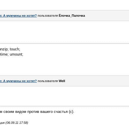
e: А мужчины не хотят?
пользователя
Ёлочка_Палочка
unzip; touch;
uptime; umount;
e: А мужчины не хотят?
пользователя
Well
ем своим видом против вашего счастья (c).
я (06.09.11 17:58)