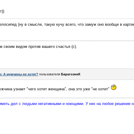
т))
 велосипед (ну в смысле, такую кучу всего, что замуж оно вообще в карт
ем своим видом против вашего счастья (c).
e: А мужчины не хотят?
пользователя
БарагозниК
ужчина узнает "чего хотит женщина", она это уже "не хотит"
 иметь дел с людьми негативными и ноющими. У них на любое решение 