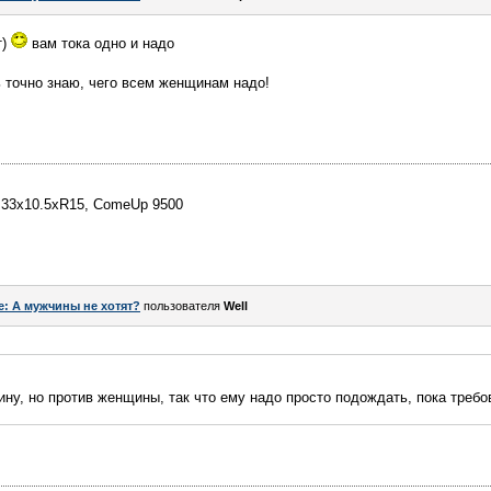
т)
вам тока одно и надо
ь точно знаю, чего всем женщинам надо!
G 33x10.5xR15, ComeUp 9500
e: А мужчины не хотят?
пользователя
Well
чину, но против женщины, так что ему надо просто подождать, пока требо