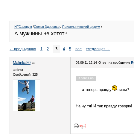
НГС.Форум
/
Семья Здоровье
/
Психологический форум
/
А мужчины не хотят?
1
2
3
4
5
все
←
предыдущая
следующая
→
Malinka80
05.09.11 12:14
Ответ на сообщение
R
activist
Сообщений: 325
В ответ на:
а теперь правду
пиши?
На ну тя! И так правду говорю