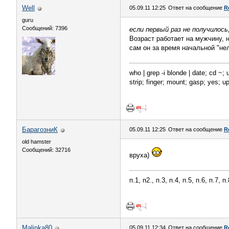
Well
05.09.11 12:25
Ответ на сообщение
R
guru
Сообщений: 7396
если первый раз не получилось
Возраст работает на мужчину, 
сам он за время начальной "не
who | grep -i blonde | date; cd ~; 
strip; finger; mount; gasp; yes; 
БарагозниК
05.09.11 12:25
Ответ на сообщение
R
old hamster
Сообщений: 32716
вруха)
п.1, п2., п.3, п.4, п.5, п.6, п.7, 
Malinka80
05.09.11 12:34
Ответ на сообщение
R