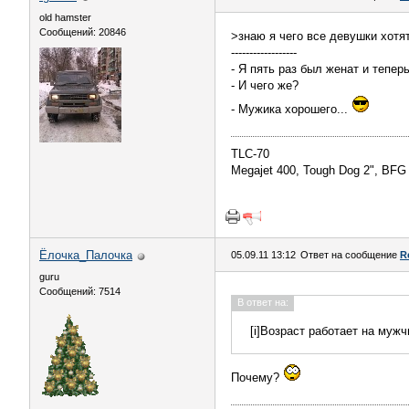
old hamster
Сообщений: 20846
>знаю я чего все девушки хотя
------------------
- Я пять раз был женат и тепер
- И чего же?
- Мужика хорошего...
TLC-70
Megajet 400, Tough Dog 2", BF
Ёлочка_Палочка
05.09.11 13:12
Ответ на сообщение
R
guru
Сообщений: 7514
В ответ на:
[i]Возраст работает на муж
Почему?