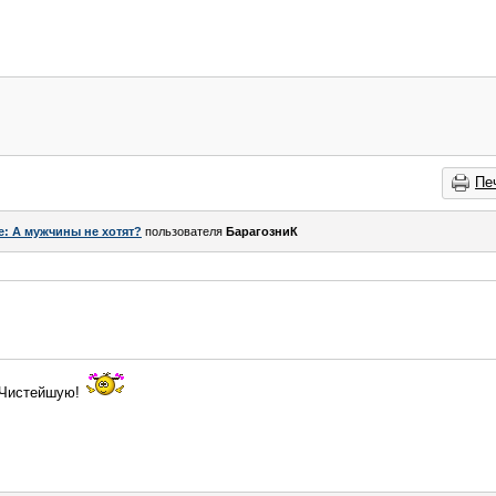
Пе
e: А мужчины не хотят?
пользователя
БарагозниК
! Чистейшую!