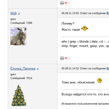
Well
05.09.11 13:50
Ответ на сообщение
R
guru
Сообщений: 7396
Почему?
Жисть такая
who | grep -i blonde | date; cd ~; 
strip; finger; mount; gasp; yes; 
Ёлочка_Палочка
05.09.11 14:15
Ответ на сообщение
R
guru
Сообщений: 7514
Тоже мне, объяснение
Всегда найдется кто-то, кто вс
Исправлено пользователем презумпци