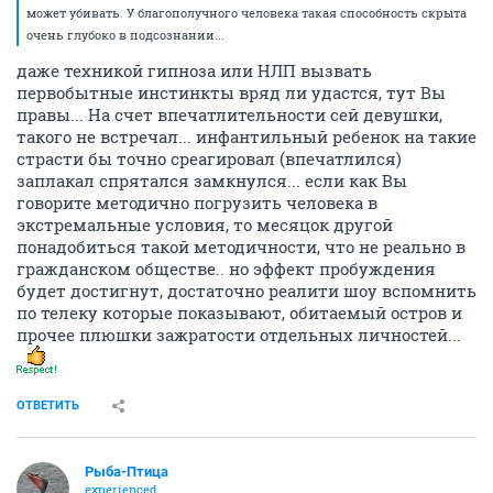
может убивать. У благополучного человека такая способность скрыта
очень глубоко в подсознании...
даже техникой гипноза или НЛП вызвать
первобытные инстинкты вряд ли удастся, тут Вы
правы... На счет впечатлительности сей девушки,
такого не встречал... инфантильный ребенок на такие
страсти бы точно среагировал (впечатлился)
заплакал спрятался замкнулся... если как Вы
говорите методично погрузить человека в
экстремальные условия, то месяцок другой
понадобиться такой методичности, что не реально в
гражданском обществе.. но эффект пробуждения
будет достигнут, достаточно реалити шоу вспомнить
по телеку которые показывают, обитаемый остров и
прочее плюшки зажратости отдельных личностей...
ОТВЕТИТЬ
Рыба-Птица
experienced