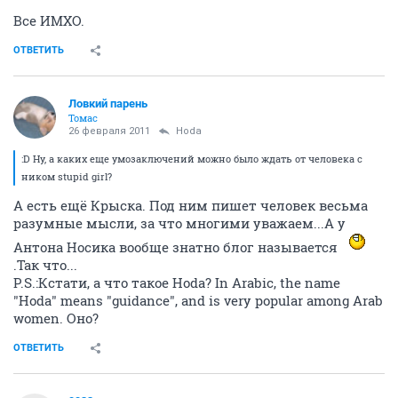
Все ИМХО.
ОТВЕТИТЬ
Ловкий парень
Томас
26 февраля 2011
Hoda
:D Ну, а каких еще умозаключений можно было ждать от человека с
ником stupid girl?
А есть ещё Крыска. Под ним пишет человек весьма
разумные мысли, за что многими уважаем...А у
Антона Носика вообще знатно блог называется
.Так что...
P.S.:Кстати, а что такое Hoda? In Arabic, the name
"Hoda" means "guidance", and is very popular among Arab
women. Оно?
ОТВЕТИТЬ