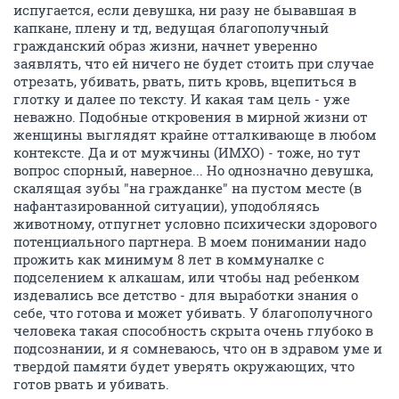
испугается, если девушка, ни разу не бывавшая в
капкане, плену и тд, ведущая благополучный
гражданский образ жизни, начнет уверенно
заявлять, что ей ничего не будет стоить при случае
отрезать, убивать, рвать, пить кровь, вцепиться в
глотку и далее по тексту. И какая там цель - уже
неважно. Подобные откровения в мирной жизни от
женщины выглядят крайне отталкивающе в любом
контексте. Да и от мужчины (ИМХО) - тоже, но тут
вопрос спорный, наверное... Но однозначно девушка,
скалящая зубы "на гражданке" на пустом месте (в
нафантазированной ситуации), уподобляясь
животному, отпугнет условно психически здорового
потенциального партнера. В моем понимании надо
прожить как минимум 8 лет в коммуналке с
подселением к алкашам, или чтобы над ребенком
издевались все детство - для выработки знания о
себе, что готова и может убивать. У благополучного
человека такая способность скрыта очень глубоко в
подсознании, и я сомневаюсь, что он в здравом уме и
твердой памяти будет уверять окружающих, что
готов рвать и убивать.