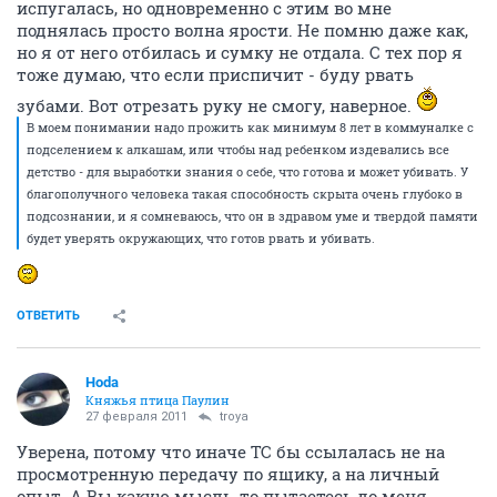
испугалась, но одновременно с этим во мне
поднялась просто волна ярости. Не помню даже как,
но я от него отбилась и сумку не отдала. С тех пор я
тоже думаю, что если приспичит - буду рвать
зубами. Вот отрезать руку не смогу, наверное.
В моем понимании надо прожить как минимум 8 лет в коммуналке с
подселением к алкашам, или чтобы над ребенком издевались все
детство - для выработки знания о себе, что готова и может убивать. У
благополучного человека такая способность скрыта очень глубоко в
подсознании, и я сомневаюсь, что он в здравом уме и твердой памяти
будет уверять окружающих, что готов рвать и убивать.
ОТВЕТИТЬ
Hoda
Княжья птица Паулин
27 февраля 2011
troya
Уверена, потому что иначе ТС бы ссылалась не на
просмотренную передачу по ящику, а на личный
опыт. А Вы какую мысль-то пытаетесь до меня