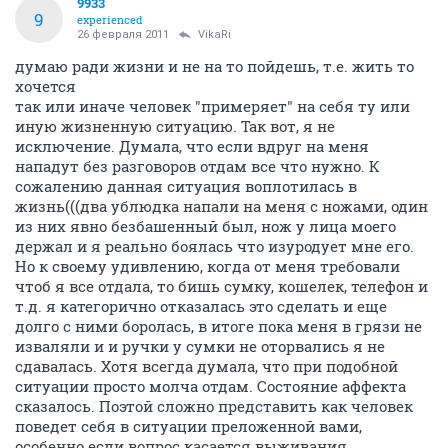
9933
9
experienced
26 февраля 2011
VikaRi
думаю ради жизни и не на то пойдешь, т.е. жить то
хочется
так или иначе человек "примеряет" на себя ту или
иную жизненную ситуацию. Так вот, я не
исключение. Думала, что если вдруг на меня
нападут без разговоров отдам все что нужно. К
сожалению данная ситуация воплотилась в
жизнь(((два ублюдка напали на меня с ножами, один
из них явно безбашенный был, нож у лица моего
держал и я реально боялась что изуродует мне его.
Но к своему удивлению, когда от меня требовали
чтоб я все отдала, то бишь сумку, кошелек, телефон и
т.д. я категорично отказалась это сделать и еще
долго с ними боролась, в итоге пока меня в грязи не
изваляли и и ручки у сумки не оторвались я не
сдавалась. Хотя всегда думала, что при подобной
ситуации просто молча отдам. Состояние аффекта
сказалось. Поэтой сложно представить как человек
поведет себя в ситуации преложенной вами,
особенно если вопрос касается выживания..