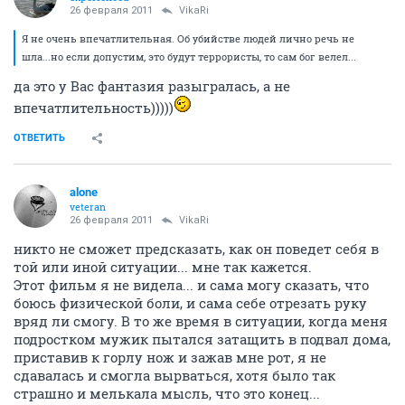
26 февраля 2011
VikaRi
Я не очень впечатлительная. Об убийстве людей лично речь не
шла...но если допустим, это будут террористы, то сам бог велел...
да это у Вас фантазия разыгралась, а не
впечатлительность)))))
ОТВЕТИТЬ
alone
veteran
26 февраля 2011
VikaRi
никто не сможет предсказать, как он поведет себя в
той или иной ситуации... мне так кажется.
Этот фильм я не видела... и сама могу сказать, что
боюсь физической боли, и сама себе отрезать руку
вряд ли смогу. В то же время в ситуации, когда меня
подростком мужик пытался затащить в подвал дома,
приставив к горлу нож и зажав мне рот, я не
сдавалась и смогла вырваться, хотя было так
страшно и мелькала мысль, что это конец...