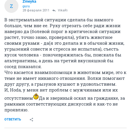
Zmeyka
Z
guru
28 февраля 2011
VikaRi
В экстремальной ситуации сделала бы намного
больше, чем вне ее. Руку отрезать себе ради жизни
наверно да (болевой порог в критической ситуации
растет, точно знаю, проверяла), убить животное
своими руками - да(я это делала и в обычной жизни,
угрызений совести и стресса не испытала), съесть
кусок человека - покочевряжилась бы, поискала бы
альтернативы, а день на третий вкусняшкой бы
сосед показался.
Что касается взаимпопомощи в животном мире, это к
теме не имеет никакого отношения. Волки помогают
друг другу, а грызунов кушают в удовольствием.
И, Hoda, у меня нет проблем с мужчинами или их
отсутствием
Да и звериный оскал на гражданке, за
рамками соответствующих дискуссий я как-то не
проявляю.
ОТВЕТИТЬ