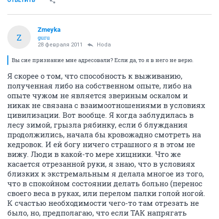
ОТВЕТИТЬ
Zmeyka
Z
guru
28 февраля 2011
Hoda
Вы сие признание мне адресовали? Если да, то я в него не верю.
Я скорее о том, что способность к выживанию,
полученная либо на собственном опыте, либо на
опыте чужом не является звериным оскалом и
никак не связана с взаимоотношениями в условиях
цивилизации. Вот вообще. Я когда заблудилась в
лесу зимой, грызла рябинку, если б блуждания
продолжились, начала бы кровожадно смотреть на
кедровок. И ей богу ничего страшного я в этом не
вижу. Люди в какой-то мере хищники. Что же
касается отрезанной руки, я знаю, что в условиях
близких к экстремальным я делала многое из того,
что в спокойном состоянии делать больно (перенос
своего веса в руках, или перелом палки голой ногой.
К счастью необходимости чего-то там отрезать не
было, но, предполагаю, что если ТАК напрягать