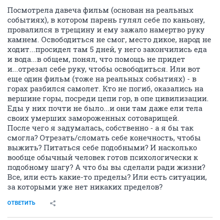
Посмотрела давеча фильм (основан на реальных
событиях), в котором парень гулял себе по каньону,
провалился в трещину и ему зажало намертво руку
камнем. Освободиться не смог, место дикое, народ не
ходит...просидел там 5 дней, у него закончились еда
и вода...в общем, понял, что помощь не придет
и...отрезал себе руку, чтобы освободиться. Или вот
еще один фильм (тоже на реальных событиях) - в
горах разбился самолет. Кто не погиб, оказались на
вершине горы, посреди цепи гор, в опе цивилизации.
Еды у них почти не было...и они там даже ели тела
своих умерших замороженных сотоварищей.
После чего я задумалась, собственно - а я бы так
смогла? Отрезать/сломать себе конечность, чтобы
выжить? Питаться себе подобными? И насколько
вообще обычный человек готов психологически к
подобному шагу? А что бы вы сделали ради жизни?
Все, или есть какие-то пределы? Или есть ситуации,
за которыми уже нет никаких пределов?
ОТВЕТИТЬ