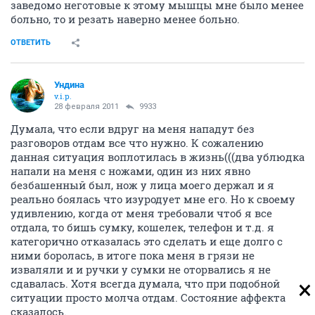
заведомо неготовые к этому мышцы мне было менее
больно, то и резать наверно менее больно.
ОТВЕТИТЬ
Ундина
v.i.p.
28 февраля 2011
9933
Думала, что если вдруг на меня нападут без
разговоров отдам все что нужно. К сожалению
данная ситуация воплотилась в жизнь(((два ублюдка
напали на меня с ножами, один из них явно
безбашенный был, нож у лица моего держал и я
реально боялась что изуродует мне его. Но к своему
удивлению, когда от меня требовали чтоб я все
отдала, то бишь сумку, кошелек, телефон и т.д. я
категорично отказалась это сделать и еще долго с
ними боролась, в итоге пока меня в грязи не
изваляли и и ручки у сумки не оторвались я не
сдавалась. Хотя всегда думала, что при подобной
ситуации просто молча отдам. Состояние аффекта
сказалось.