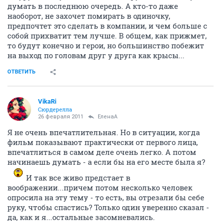
думать в последнюю очередь. А кто-то даже
наоборот, не захочет помирать в одиночку,
предпочтет это сделать в компании, и чем больше с
собой прихватит тем лучше. В общем, как прижмет,
то будут конечно и герои, но большинство побежит
на выход по головам друг у друга как крысы...
ОТВЕТИТЬ
VikaRi
Сюрдерелла
26 февраля 2011
ЕленаА
Я не очень впечатлительная. Но в ситуации, когда
фильм показывают практически от первого лица,
впечатлиться в самом деле очень легко. А потом
начинаешь думать - а если бы на его месте была я?
И так все живо предстает в
воображении...причем потом несколько человек
опросила на эту тему - то есть, вы отрезали бы себе
руку, чтобы спастись? Только один уверенно сказал -
да, как и я...остальные засомневались.