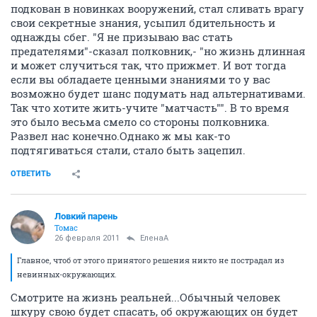
подкован в новинках вооружений, стал сливать врагу
свои секретные знания, усыпил бдительность и
однажды сбег. "Я не призываю вас стать
предателями"-сказал полковник,- "но жизнь длинная
и может случиться так, что прижмет. И вот тогда
если вы обладаете ценными знаниями то у вас
возможно будет шанс подумать над альтернативами.
Так что хотите жить-учите "матчасть"". В то время
это было весьма смело со стороны полковника.
Развел нас конечно.Однако ж мы как-то
подтягиваться стали, стало быть зацепил.
ОТВЕТИТЬ
Ловкий парень
Томас
26 февраля 2011
ЕленаА
Главное, чтоб от этого принятого решения никто не пострадал из
невинных-окружающих.
Смотрите на жизнь реальней...Обычный человек
шкуру свою будет спасать, об окружающих он будет