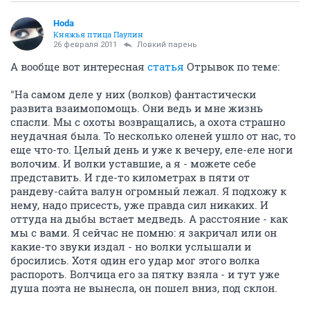
Hoda
Княжья птица Паулин
26 февраля 2011
Ловкий парень
А вообще вот интересная
статья
Отрывок по теме:
"На самом деле у них (волков) фантастически
развита взаимопомощь. Они ведь и мне жизнь
спасли. Мы с охоты возвращались, а охота страшно
неудачная была. То несколько оленей ушло от нас, то
еще что-то. Целый день и уже к вечеру, еле-еле ноги
волочим. И волки уставшие, а я - можете себе
представить. И где-то километрах в пяти от
рандеву-сайта валун огромный лежал. Я подхожу к
нему, надо присесть, уже правда сил никаких. И
оттуда на дыбы встает медведь. А расстояние - как
мы с вами. Я сейчас не помню: я закричал или он
какие-то звуки издал - но волки услышали и
бросились. Хотя один его удар мог этого волка
распороть. Волчица его за пятку взяла - и тут уже
душа поэта не вынесла, он пошел вниз, под склон.