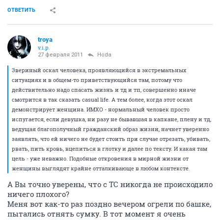
ОТВЕТИТЬ
troya
v.i.p.
27 февраля 2011
Hoda
Звериный оскал человека, проявляющийся в экстремальных
ситуациях и в общем-то приветствующийся там, потому что
действительно надо спасать жизнь и тд и тп, совершенно иначе
смотрится в так сказать casual life. А тем более, когда этот оскал
демонстрирует женщина. ИМХО - нормальный человек просто
испугается, если девушка, ни разу не бывавшая в капкане, плену и тд,
ведущая благополучный гражданский образ жизни, начнет уверенно
заявлять, что ей ничего не будет стоить при случае отрезать, убивать,
рвать, пить кровь, вцепиться в глотку и далее по тексту. И какая там
цель - уже неважно. Подобные откровения в мирной жизни от
женщины выглядят крайне отталкивающе в любом контексте.
А Вы точно уверены, что с ТС никогда не происходило
ничего плохого?
Меня вот как-то раз поздно вечером огрели по башке,
пытались отнять сумку. В тот момент я очень