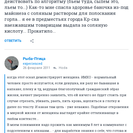
действовать по алгоритму (бьем туда, сыпем это,
льем то...) Как-то мне спасла здоровье баночка из-под
майонеза с соляным раствором для полоскания
горла... я ее в предместьях города Кр-ска
наезжавшим товарищам выдала за соляную
кислоту... Прокатило...
ОТВЕТИТЬ
Рыба-Птица
experienced
26 февраля 2011
Hoda
когда этот оскал демонстрирует женщина. ИМХО - нормальный
человек просто испугается, если девушка, ни разу не бывавшая в
капкане, плену и тд, ведущая благополучный гражданский образ
жизни, начнет уверенно заявлять, что ей ничего не будет стоить при
случае отрезать, убивать, рвать, пить кровь, вцепиться в глотку и
далее по тексту. И какая там цель - уже неважно. Подобные откровения
в мирной жизни от женщины выглядят крайне отталкивающе в
любом контексте...
В моем понимании надо прожить как минимум 8 лет в коммуналке с
подселением к алкашам... - для выработки знания о себе, что готова и