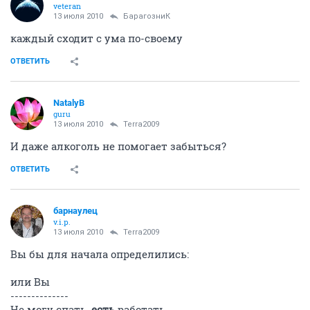
veteran
13 июля 2010
БарагозниК
каждый сходит с ума по-своему
ОТВЕТИТЬ
NatalyB
guru
13 июля 2010
Terra2009
И даже алкоголь не помогает забыться?
ОТВЕТИТЬ
барнаулец
v.i.p.
13 июля 2010
Terra2009
Вы бы для начала определились:
или Вы
--------------
Не могу спать,
есть
работать,…