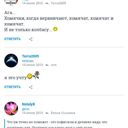
14 июля 2010
Terra2009
Ага...
Хомячки, когда нервничают, хомячат, хомячат и
хомячат.
И не только колбасу...
ОТВЕТИТЬ
Terra2009
veteran
14 июля 2010
vert
я это учту
ОТВЕТИТЬ
NatalyB
guru
14 июля 2010
Елена Оськина
Что уж точно не поможет - это пофигизм и делание вида, что
проблемы нет. Проблема все равно даст о себе знать.