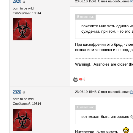
2920
23.06.10 15:41
Ответ на сообщение
R
born to be wild
Сообщений: 19314
В ответ на:
покажите мне хоть одного ч
суждений, при том, что его
При шизофрении это бред -
ло
сознанием человека и не подд
Warning!.. Assholes are closer th
2920
23.06.10 15:43
Ответ на сообщение
R
born to be wild
Сообщений: 19314
В ответ на:
вот может быть интересно б
Интересно, буду читать...