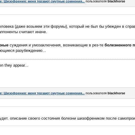
e: Шизофрения: меня терзают смутные сомнения...
пользователя
blackhorse
еловека (даже возьмем эти форумы), который не был бы убежден в спра
 аппоненты считают иначе.
жные
суждения и умозаключения, возникающие в рез-те
болезненного 
ающиеся разубеждению...
en they appear...
e: Шизофрения: меня терзают смутные сомнения...
пользователя
blackhorse
удет. описание своего состояния болезни шизофреником после самопро