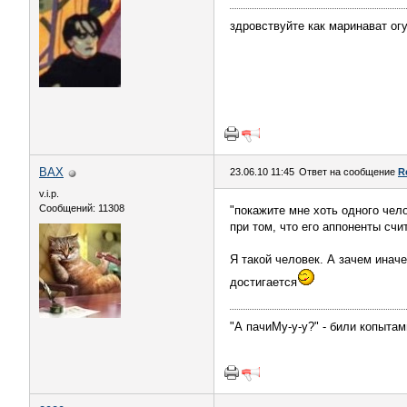
здровствуйте как маринават ог
ВАХ
23.06.10 11:45
Ответ на сообщение
R
v.i.p.
Сообщений: 11308
"покажите мне хоть одного чел
при том, что его аппоненты счи
Я такой человек. А зачем ина
достигается
"А пачиМу-у-у?" - били копыта