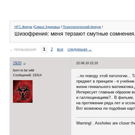
НГС.Форум
/
Семья Здоровье
/
Психологический форум
/
Шизофрения: меня терзают смутные сомнения.
1
2
все
←
предыдущая
следующая
→
2920
22.06.10 22:10
born to be wild
Сообщений: 19314
...по поводу этой патологии...
предмет в принципе - я учебник
жизни гениального математика 
Интересует главным образом во
и галлюцинациям?.. В фильме, 
на протяжении ряда лет и осозн
Вот возможна ли подобная карт
Warning!.. Assholes are closer th