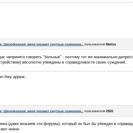
e: Шизофрения: меня терзают смутные сомнения...
пользователя
Matiss
(щас непринято говорить "больные" - поэтому тот же маниакально-депре
ройством) абсолютно убеждены в справедливости своих суждений...
en they appear...
e: Шизофрения: меня терзают смутные сомнения...
пользователя
2920
века (даже возьмем эти форумы), который не был бы убежден в справед
тают иначе.