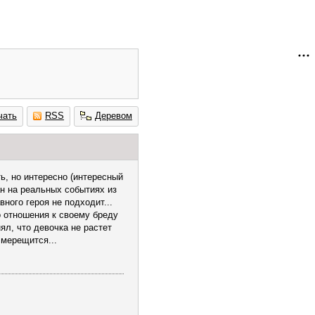
чать
RSS
Деревом
ть, но интересно (интересный
ан на реальных событиях из
ного героя не подходит...
о отношения к своему бреду
ял, что девочка не растет
 мерещится...