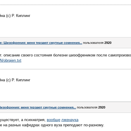
а (с) Р. Киплинг
e: Шизофрения: меня терзают смутные сомнения...
пользователя
2920
т. описание своего состояния болезни шизофреником после самопроизво
/obrajen.txt
а (с) Р. Киплинг
изофрения: меня терзают смутные сомнения...
пользователя
2920
уществует, а психиатрия,
вообще
лженаука
е на разных кафедрах одного вуза преподают по-разному.