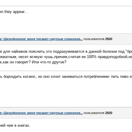
en they appear...
e: Шизофрения: меня терзают смутные сомнения...
пользователя
2920
те для чайников пояснить,что подразумевается в данной болезни под "бр
декватным, несет всякую чушь,причем,считая ее 100% правдоподобной,н
к,как он говорит? Или что-то другое?
 бороздить космос, но оно хочет заниматься потреблением- пить пиво 
e: Шизофрения: меня терзают смутные сомнения...
пользователя
2920
ей чем в книгах.