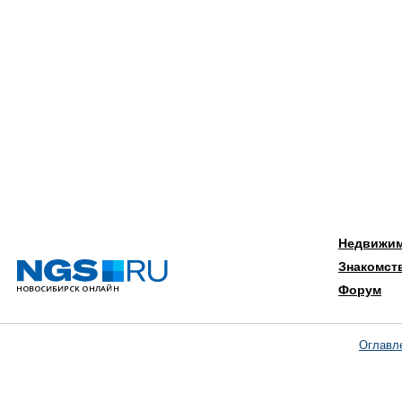
Недвижи
Знакомст
Форум
Оглавл