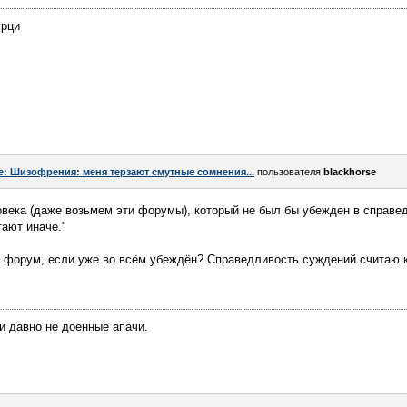
урци
e: Шизофрения: меня терзают смутные сомнения...
пользователя
blackhorse
овека (даже возьмем эти форумы), который не был бы убежден в справе
тают иначе."
че форум, если уже во всём убеждён? Справедливость суждений считаю 
ми давно не доенные апачи.