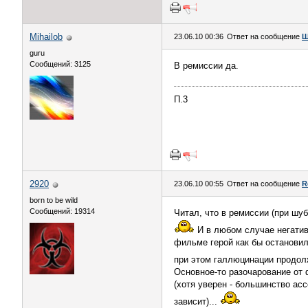
Mihailob
23.06.10 00:36
Ответ на сообщение
Ш
guru
Сообщений: 3125
В ремиссии да.
П.3
2920
23.06.10 00:55
Ответ на сообщение
R
born to be wild
Сообщений: 19314
Читал, что в ремиссии (при шуб
И в любом случае негативн
фильме герой как бы остановил
при этом галлюцинации продол
Основное-то разочарование от
(хотя уверен - большинство ас
зависит)...