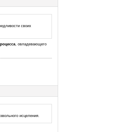
ведливости своих
процесса
, овладевающего
извольного исцеления.