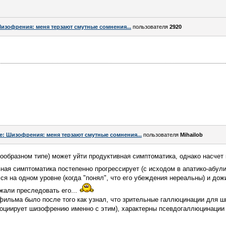
изофрения: меня терзают смутные сомнения...
пользователя
2920
e: Шизофрения: меня терзают смутные сомнения...
пользователя
Mihailob
ообразном типе) может уйти продуктивная симптоматика, однако насчет к
ая симптоматика постепенно прогрессирует (с исходом в апатико-абулич
ся на одном уровне (когда "понял", что его убеждения нереальны) и дож
жали преследовать его...
 фильма было после того как узнал, что зрительные галлюцинации для 
социирует шизофрению именно с этим), характерны псевдогаллюцинации 