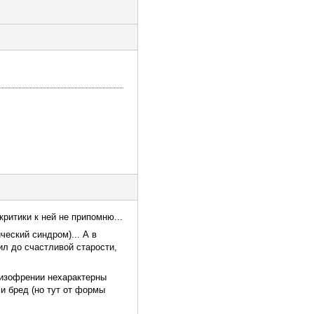
ритики к ней не припомню...
еский синдром)... А в
ил до счастливой старости,
шизофрении нехарактерны
и бред (но тут от формы