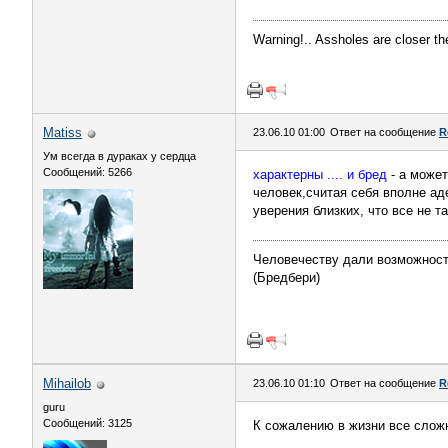
Warning!.. Assholes are closer th
Matiss
23.06.10 01:00
Ответ на сообщение
R
Ум всегда в дураках у сердца
Сообщений: 5266
характерны .... и бред
- а може
человек,считая себя вполне а
уверения близких, что все не та
Человечеству дали возможность
(Бредбери)
Mihailob
23.06.10 01:10
Ответ на сообщение
R
guru
Сообщений: 3125
К сожалению в жизни все сложн