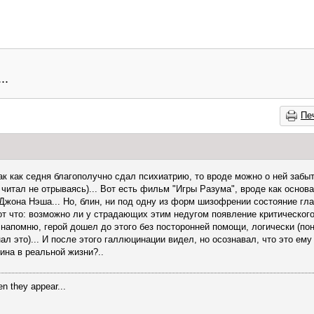
..
Пе
 Так как седня благополучно сдал психиатрию, то вроде можно о ней забы
 читал не отрываясь)... Вот есть фильм "Игры Разума", вроде как основ
Джона Нэша... Но, блин, ни под одну из форм шизофрении состояние глав
т что: возможно ли у страдающих этим недугом появление критическог
напомню, герой дошел до этого без посторонней помощи, логически (пон
ал это)... И после этого галлюцинации видел, но осознавал, что это ему
ина в реальной жизни?..
en they appear...