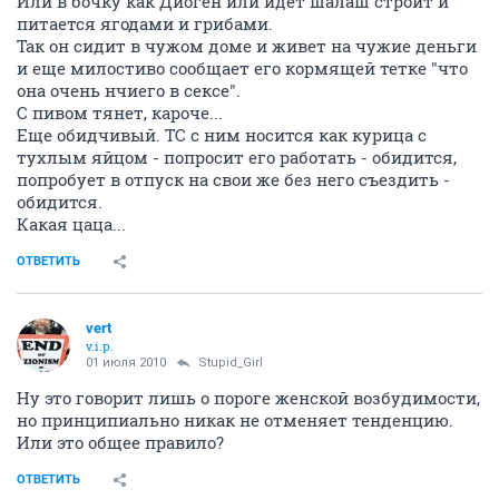
Или в бочку как Диоген или идет шалаш строит и
питается ягодами и грибами.
Так он сидит в чужом доме и живет на чужие деньги
и еще милостиво сообщает его кормящей тетке "что
она очень нчиего в сексе".
С пивом тянет, кароче...
Еще обидчивый. ТС с ним носится как курица с
тухлым яйцом - попросит его работать - обидится,
попробует в отпуск на свои же без него съездить -
обидится.
Какая цаца...
ОТВЕТИТЬ
vert
v.i.p.
01 июля 2010
Stupid_Girl
Ну это говорит лишь о пороге женской возбудимости,
но принципиально никак не отменяет тенденцию.
Или это общее правило?
ОТВЕТИТЬ