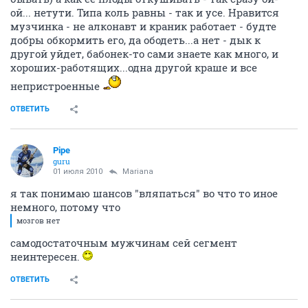
ой... нетути. Типа коль равны - так и усе. Нравится
музчинка - не алконавт и краник работает - будте
добры обкормить его, да ободеть...а нет - дык к
другой уйдет, бабонек-то сами знаете как много, и
хороших-работящих...одна другой краше и все
непристроенные
ОТВЕТИТЬ
Pipe
guru
01 июля 2010
Mariana
я так понимаю шансов "вляпаться" во что то иное
немного, потому что
мозгов нет
самодостаточным мужчинам сей сегмент
неинтересен.
ОТВЕТИТЬ