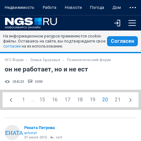
Недвижимость
Работа
Новости
Погода
Дом
На информационном ресурсе применяются cookie-
Согласен
файлы. Оставаясь на сайте, вы подтверждаете свое
согласие
на их использование.
НГС.Форум
Семья Здоровье
Психологический форум
он не работает, но и не ест
184123
1000
1
...
15
16
17
18
19
20
21
Рената Петрова
РЕНАТА
activist
01 июля 2010
vert