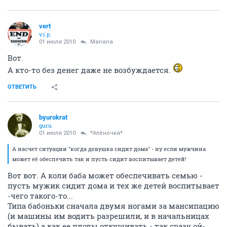
vert
v.i.p.
01 июля 2010
Mariana
Вот.
А кто-то без денег даже не возбуждается.
ОТВЕТИТЬ
byurokrat
guru
01 июля 2010
*Алёночка*
А насчет ситуации "когда девушка сидит дома" - ну если мужчина
может её обеспечить так и пусть сидит воспитывает детей!
Вот вот. А коли баба может обеспечивать семью -
пусть мужик сидит дома и тех же детей воспитывает
-чего такого-то...
Типа бабоньки сначала двумя ногами за мансипацию
(и машины им водить разрешили, и в начальницах
бывать) а как ее плоды откушивать - так сразу ой-