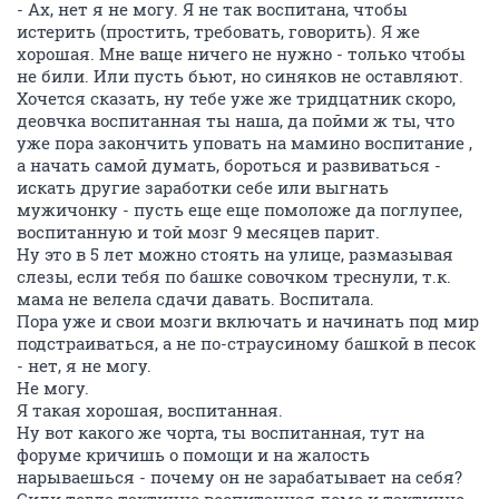
- Ах, нет я не могу. Я не так воспитана, чтобы
истерить (простить, требовать, говорить). Я же
хорошая. Мне ваще ничего не нужно - только чтобы
не били. Или пусть бьют, но синяков не оставляют.
Хочется сказать, ну тебе уже же тридцатник скоро,
деовчка воспитанная ты наша, да пойми ж ты, что
уже пора закончить уповать на мамино воспитание ,
а начать самой думать, бороться и развиваться -
искать другие заработки себе или выгнать
мужичонку - пусть еще еще помоложе да поглупее,
воспитанную и той мозг 9 месяцев парит.
Ну это в 5 лет можно стоять на улице, размазывая
слезы, если тебя по башке совочком треснули, т.к.
мама не велела сдачи давать. Воспитала.
Пора уже и свои мозги включать и начинать под мир
подстраиваться, а не по-страусиному башкой в песок
- нет, я не могу.
Не могу.
Я такая хорошая, воспитанная.
Ну вот какого же чорта, ты воспитанная, тут на
форуме кричишь о помощи и на жалость
нарываешься - почему он не зарабатывает на себя?