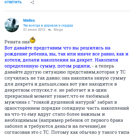
ОТВЕТИТЬ
Matiss
Ум всегда в дураках у сердца
01 июля 2010
Mega
Рената она
Вот давайте представим что вы решились на
рождение ребенка, вы, так или иначе все равно, как и
хотели, делали накопления на декрет. Накопили
определенную сумму, потом родили,
- а теперь
давайте другую ситуацию представим,которая у ТС
случилась не так давно: она накопила энную сумму
для декрета и дальше,сама вот уже находится в
декретном отпуске,т.е. не работает и в один
прекрасный момент узнает,что ее любимый
мужчина с "тонкой душевной натурой" забрал в
одностороннем порядке солидную часть накоплений
на что-то ему вдруг стало более важным и
необходимым (например ребенок от первого брака
заболел и требуются деньги на лечение),не
согласовав это с ТС. Потому как обычно у такого типа