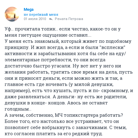
Mega
не перебивай меня
01 июля 2010
Рената Петрова
Уф.. прочитала топик.. если честно, какое-то он у
меня гнетущее ощущение оставил...
У меня есть знакомый, который живет по подобному
принципу. И жил всегда, а если и были "всплески"
активности и зарабытывания хотя бы себе на еду/
элементарные потребности, то они всегда
достаточно быстро угасали. Ну вот нет у него ни
желания работать, тратить свое время на дела, пусть
они и приносят деньги, если можно жить и так, а
главное есть где ночевать (у милой девушки,
например), есть что кушать, пусть и по- скромному, и
даже развлекаться. А деньги- ну есть же родители,
девушки в конце- концов. Авось не оставят
голодным..
А зачем, собственно, МЧ топикстартера работать?
Более того, его настолько все устраивает, что он
позволяет себе взбрыкнуть с заказчиками. С теми,
кто согласен платить за его редкий труд.