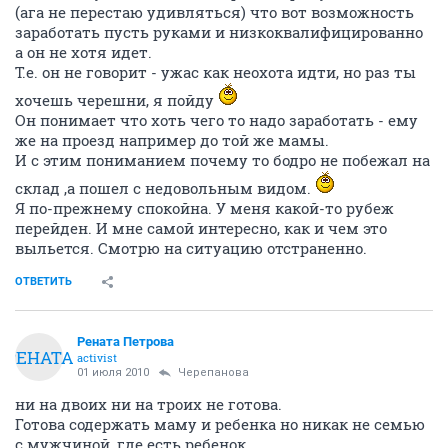
(ага не перестаю удивляться) что вот возможность
заработать пусть руками и низкоквалифицированно
а он не хотя идет.
Т.е. он не говорит - ужас как неохота идти, но раз ты
хочешь черешни, я пойду
Он понимает что хоть чего то надо заработать - ему
же на проезд например до той же мамы.
И с этим пониманием почему то бодро не побежал на
склад ,а пошел с недовольным видом.
Я по-прежнему спокойна. У меня какой-то рубеж
перейден. И мне самой интересно, как и чем это
выльется. Смотрю на ситуацию отстраненно.
ОТВЕТИТЬ
Рената Петрова
РЕНАТА
activist
01 июля 2010
Черепанова
ни на двоих ни на троих не готова.
Готова содержать маму и ребенка но никак не семью
с мужчиной, где есть ребенок.