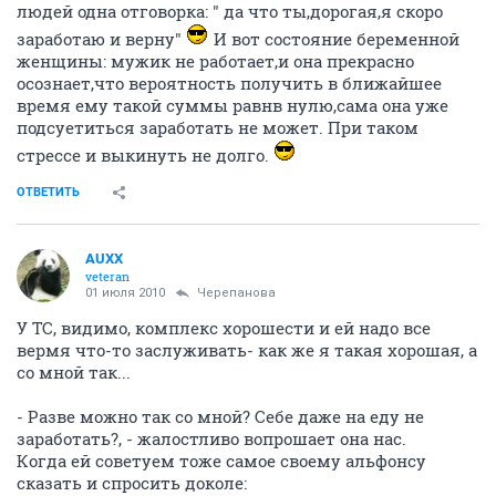
людей одна отговорка: " да что ты,дорогая,я скоро
заработаю и верну"
И вот состояние беременной
женщины: мужик не работает,и она прекрасно
осознает,что вероятность получить в ближайшее
время ему такой суммы равнв нулю,сама она уже
подсуетиться заработать не может. При таком
стрессе и выкинуть не долго.
ОТВЕТИТЬ
AUXX
veteran
01 июля 2010
Черепанова
У ТС, видимо, комплекс хорошести и ей надо все
вермя что-то заслуживать- как же я такая хорошая, а
со мной так...
- Разве можно так со мной? Себе даже на еду не
заработать?, - жалостливо вопрошает она нас.
Когда ей советуем тоже самое своему альфонсу
сказать и спросить доколе: