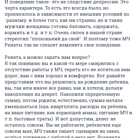
И поведение такое- это не следствие депрессии. Это
черта характера. То есть это всегда было, но
проявлялось в зависимости от внешних условий по
-разному. и более того, как ни странно, но и таких
мужчин женщины готовы баловать, содержать,
кормить и т.д. и т.п. Очень силен в нашей стране
стереотип "плохонький да свой". И поэтому тоже МЧ
Ренаты так не спешит изменить свое поведение.
Рената, а можно задать вам вопрос?
Я так понимаю вы в какой-то мере смирились с
отсутствие работы у МЧ, терять его не хотите,он вам
дорог, вам с ним хорошо и комфортно. Вот давайте
представим что вы решились на рождение ребенка,
вы, так или иначе все равно, как и хотели, делали
накопления на декрет. Накопили определенную
сумму, потом родили, естественно, сумма начала
уменьшаться (еда, квартплата, расходы на ребенка,
на ваше питание, как кормящей мамы, питание МЧ и
т.п. бытовые траты). И вот допустим, денег не
осталось совсем. Вы не работаете, ребеночек еще
совсем мал, МЧ также пишет сценарии на заказ,
особых подвижек с работой у него нет. Возникла