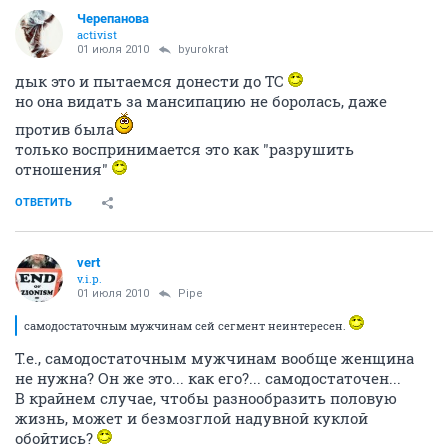
Черепанова
activist
01 июля 2010
byurokrat
дык это и пытаемся донести до ТС
но она видать за мансипацию не боролась, даже
против была
только воспринимается это как "разрушить
отношения"
ОТВЕТИТЬ
vert
v.i.p.
01 июля 2010
Pipe
самодостаточным мужчинам сей сегмент неинтересен.
Т.е., самодостаточным мужчинам вообще женщина
не нужна? Он же это... как его?... самодостаточен...
В крайнем случае, чтобы разнообразить половую
жизнь, может и безмозглой надувной куклой
обойтись?