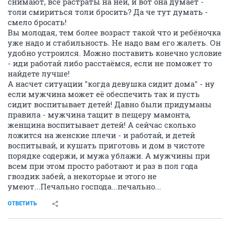
снимают, все растраты на ней, и вот она думает -
толи смириться толи бросить? Да че тут думать -
смело бросать!
Вы молодая, тем более возраст такой что и ребёночка
уже надо и стабильность. Не надо вам его жалеть. Он
удобно устроился. Можно поставить конечно условие
- иди работай либо расстаёмся, если не поможет то
найдете лучше!
А насчет ситуации "когда девушка сидит дома" - ну
если мужчина может её обеспечить так и пусть
сидит воспитывает детей! Давно были придуманы
правила - мужчина тащит в пещеру мамонта,
женщина воспитывает детей! А сейчас сколько
ложится на женские плечи - и работай, и детей
воспитывай, и кушать приготовь и дом в чистоте
порядке содержи, и мужа ублажи. А мужчины при
всем при этом просто работают и раз в пол года
гвоздик забей, а некоторые и этого не
умеют...Печально господа...печально...
ОТВЕТИТЬ