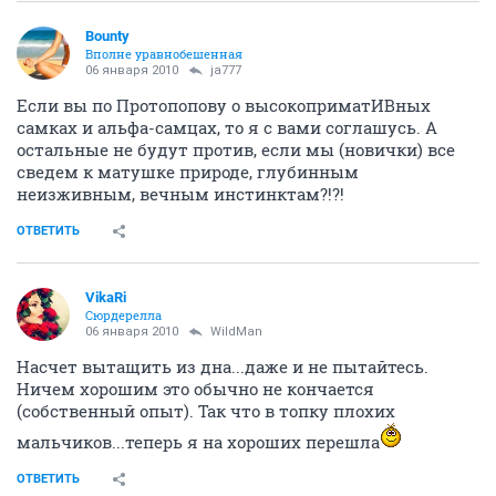
Bounty
Вполне уравнобешенная
06 января 2010
ja777
Если вы по Протопопову о высокоприматИВных
самках и альфа-самцах, то я с вами соглашусь. А
остальные не будут против, если мы (новички) все
сведем к матушке природе, глубинным
неизживным, вечным инстинктам?!?!
ОТВЕТИТЬ
VikaRi
Сюрдерелла
06 января 2010
WildMan
Насчет вытащить из дна...даже и не пытайтесь.
Ничем хорошим это обычно не кончается
(собственный опыт). Так что в топку плохих
мальчиков...теперь я на хороших перешла
ОТВЕТИТЬ