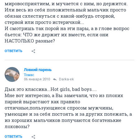
мировосприятием, и мучается с ним, но держится.
Или весь из себя положительный мальчик просто
обязан схлестнуться с какой-нибудь оторвой,
стервой или просто истеричкой...
И смотришь так порой на эти пары, а в глове вопрос
бьется: ЧТО же держит их вместе, если они
НАСТОЛЬКО разные?
ОТВЕТИТЬ
Ловкий парень
Томас
06 января 2010
Darka-ek
Дык это классика...Hot girls, bad boys....
Мне вот интересно, а Вы замечали, что из плохих
парней вырастают как правило
отличные,пользующиеся спросом мужчины,
умеющие и за себя постоять и за других полежать, а
из хороших мальчиков получаются богатенькие
лоховозы?
ОТВЕТИТЬ