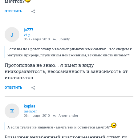
мечтой?
ОТВЕТИТЬ
ja777
J
v.i.p.
06 января 2010
Bounty
Если вы по Протопопову о высокоприматИВных самках... все сведем к
матушке природе, глубинным неизживным, вечным инстинктам?!?!
Протопопова не знаю... я имел в виду
низкоразвитость, неосознанность и зависимость от
инстинктов
ОТВЕТИТЬ
koplas
K
member
06 января 2010
Anomander
А если туалет не нашелся - мечта так и останется мечтой?
Возможен неизбежный кратковременный сдвиг по