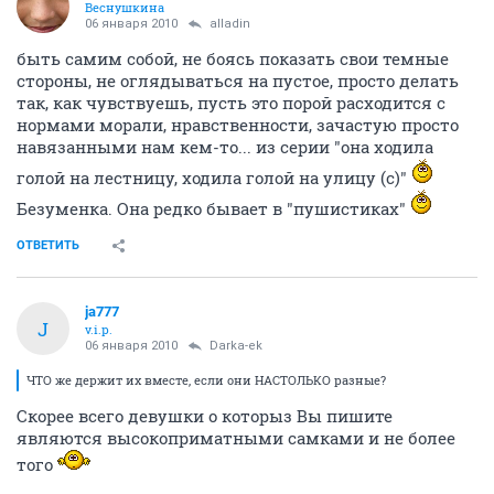
Веснушкина
06 января 2010
alladin
быть самим собой, не боясь показать свои темные
стороны, не оглядываться на пустое, просто делать
так, как чувствуешь, пусть это порой расходится с
нормами морали, нравственности, зачастую просто
навязанными нам кем-то... из серии "она ходила
голой на лестницу, ходила голой на улицу (с)"
Безуменка. Она редко бывает в "пушистиках"
ОТВЕТИТЬ
ja777
J
v.i.p.
06 января 2010
Darka-ek
ЧТО же держит их вместе, если они НАСТОЛЬКО разные?
Скорее всего девушки о которыз Вы пишите
являются высокоприматными самками и не более
того