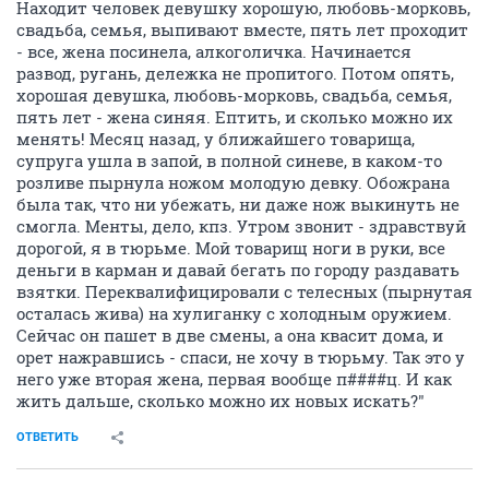
Находит человек девушку хорошую, любовь-морковь,
свадьба, семья, выпивают вместе, пять лет проходит
- все, жена посинела, алкоголичка. Начинается
развод, ругань, дележка не пропитого. Потом опять,
хорошая девушка, любовь-морковь, свадьба, семья,
пять лет - жена синяя. Ептить, и сколько можно их
менять! Месяц назад, у ближайшего товарища,
супруга ушла в запой, в полной синеве, в каком-то
розливе пырнула ножом молодую девку. Обожрана
была так, что ни убежать, ни даже нож выкинуть не
смогла. Менты, дело, кпз. Утром звонит - здравствуй
дорогой, я в тюрьме. Мой товарищ ноги в руки, все
деньги в карман и давай бегать по городу раздавать
взятки. Переквалифицировали с телесных (пырнутая
осталась жива) на хулиганку с холодным оружием.
Сейчас он пашет в две смены, а она квасит дома, и
орет нажравшись - спаси, не хочу в тюрьму. Так это у
него уже вторая жена, первая вообще п####ц. И как
жить дальше, сколько можно их новых искать?"
ОТВЕТИТЬ