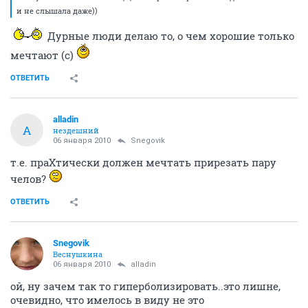
и не слышала даже))
Дурные люди делаю то, о чем хорошие только
мечтают (с)
ОТВЕТИТЬ
alladin
A
нездешний
06 января 2010
Snegovik
т.е. праХтически должен мечтать прирезать пару
челов?
ОТВЕТИТЬ
Snegovik
Веснушкина
06 января 2010
alladin
ой, ну зачем так то гиперболизировать..это лишне,
очевидно, что имелось в виду не это