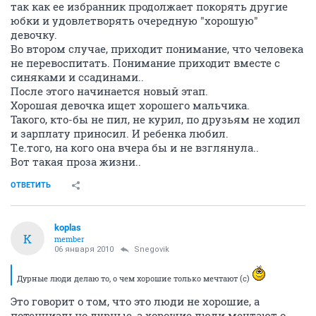
так как ее избранник продолжает покорять другие
юбки и удовлетворять очередную "хорошую"
девочку.
Во втором случае, приходит понимание, что человека
не перевоспитать. Понимание приходит вместе с
синяками и ссадинами..
После этого начинается новый этап.
Хорошая девочка ищет хорошего мальчика.
Такого, кто-бы не пил, не курил, по друзьям не ходил
и зарплату приносил. И ребенка любил.
Т.е.того, на кого она вчера бы и не взглянула..
Вот такая проза жизни..
ОТВЕТИТЬ
koplas
K
member
06 января 2010
Snegovik
Дурные люди делаю то, о чем хорошие только мечтают (с)
Это говорит о том, что это люди не хорошие, а
потенциально дурные, а хорошие люди мечтают о