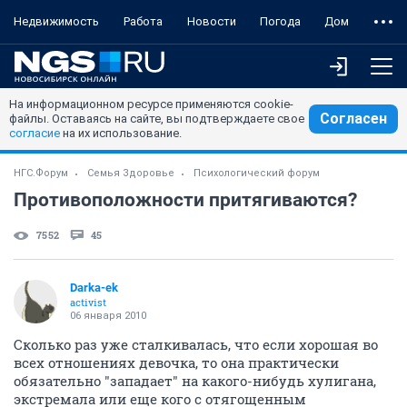
Недвижимость
Работа
Новости
Погода
Дом
На информационном ресурсе применяются cookie-
Согласен
файлы. Оставаясь на сайте, вы подтверждаете свое
согласие
на их использование.
НГС.Форум
Семья Здоровье
Психологический форум
Противоположности притягиваются?
7552
45
Darka-ek
activist
06 января 2010
Сколько раз уже сталкивалась, что если хорошая во
всех отношениях девочка, то она практически
обязательно "западает" на какого-нибудь хулигана,
экстремала или еще кого с отягощенным