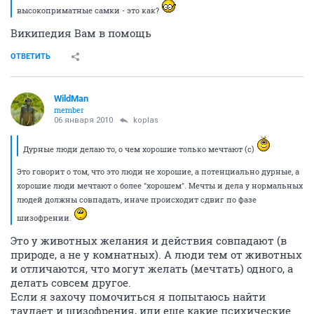
высокоприматные самки - это как?
Википедия Вам в помощь
ОТВЕТИТЬ
WildMan
member
06 января 2010
koplas
Дурные люди делаю то, о чем хорошие только мечтают (с)
Это говорит о том, что это люди не хорошие, а потенциально дурные, а
хорошие люди мечтают о более "хорошем". Мечты и дела у нормальных
людей должны совпадать, иначе происходит сдвиг по фазе
шизофрении.
Это у животных желания и действия совпадают (в
природе, а не у комнатных). А люди тем от животных
и отличаются, что могут желать (мечтать) одного, а
делать совсем другое.
Если я захочу помочиться я попытаюсь найти
таулает и шизофрения, или еще какие психические