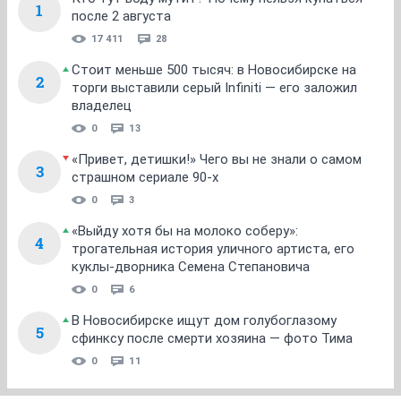
1
после 2 августа
17 411
28
Стоит меньше 500 тысяч: в Новосибирске на
2
торги выставили серый Infiniti — его заложил
владелец
0
13
«Привет, детишки!» Чего вы не знали о самом
3
страшном сериале 90-х
0
3
«Выйду хотя бы на молоко соберу»:
4
трогательная история уличного артиста, его
куклы-дворника Семена Степановича
0
6
В Новосибирске ищут дом голубоглазому
5
сфинксу после смерти хозяина — фото Тима
0
11