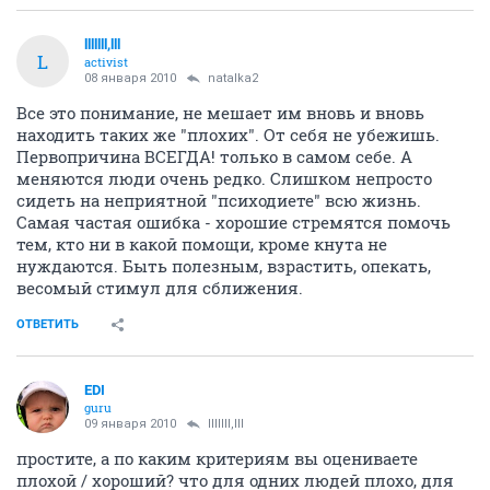
lllllll,lll
L
activist
08 января 2010
natalka2
Все это понимание, не мешает им вновь и вновь
находить таких же "плохих". От себя не убежишь.
Первопричина ВСЕГДА! только в самом себе. А
меняются люди очень редко. Слишком непросто
сидеть на неприятной "психодиете" всю жизнь.
Самая частая ошибка - хорошие стремятся помочь
тем, кто ни в какой помощи, кроме кнута не
нуждаются. Быть полезным, взрастить, опекать,
весомый стимул для сближения.
ОТВЕТИТЬ
EDI
guru
09 января 2010
lllllll,lll
простите, а по каким критериям вы оцениваете
плохой / хороший? что для одних людей плохо, для