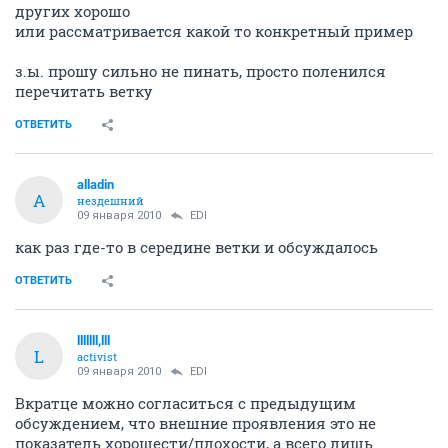
других хорошо
или рассматривается какой то конкретный пример
з.ы. прошу сильно не пинать, просто поленился
перечитать ветку
ОТВЕТИТЬ
alladin
A
нездешний
09 января 2010
EDI
как раз где-то в середине ветки и обсуждалось
ОТВЕТИТЬ
lllllll,lll
L
activist
09 января 2010
EDI
Вкратце можно согласиться с предыдущим
обсуждением, что внешние проявления это не
показатель хорошести/плохости, а всего лишь