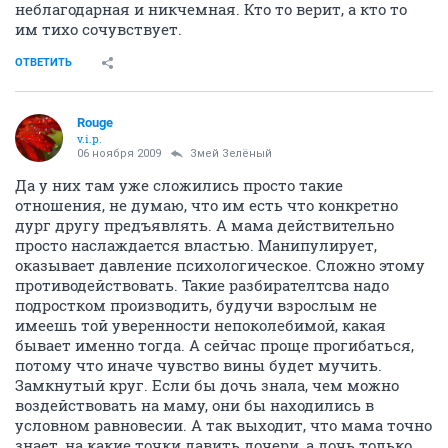
неблагодарная и никчемная. Кто то верит, а кто то
им тихо сочувствует.
ОТВЕТИТЬ
Rouge
v.i.p.
06 ноября 2009
Змей Зелёный
Да у них там уже сложились просто такие
отношения, не думаю, что им есть что конкретно
дург другу предъявлять. А мама действительно
просто наслаждается властью. Манипулирует,
оказывает давление психологическое. Сложно этому
противодействовать. Такие разбирателтсва надо
подростком производить, будучи взрослым не
имеешь той уверенности непоколебимой, какая
бывает именно тогда. А сейчас проще прогибаться,
потому что иначе чувство вины будет мучить.
Замкнутый круг. Если бы дочь знала, чем можно
воздействовать на маму, они бы находились в
условном равновесии. А так выходит, что мама точно
знает, на какие точки давить дочери, а дочь только