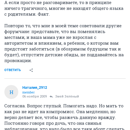
А если просто не разговариваете, то в принципе
ничего трагичного, многие не находят общего языка
с родителями. Факт.
Повторю то, что мне в моей теме советовали другие
форумчане: представьте, что вы поменялись
местами, и ваша мама уже не взрослая с
авторитетом и влиянием, а ребенок, о котором вам
предстоит заботиться (в обозримом будущем так и
будет), отпустите детские обиды, не поддавайтесь на
провокации.
ОТВЕТИТЬ
Наталия_2912
Н
member
06 ноября 2009
Змей Зелёный
Согласна. Вопрос глупый. Помогать надо. Но мать то
как раз не идет на компромисс. Она медленно, но
верно делает все, чтобы разжечь данную вражду.
Постоянно говоря про дочь, что она свинья
неблагодарная, что надо было все таки аборт сделать,