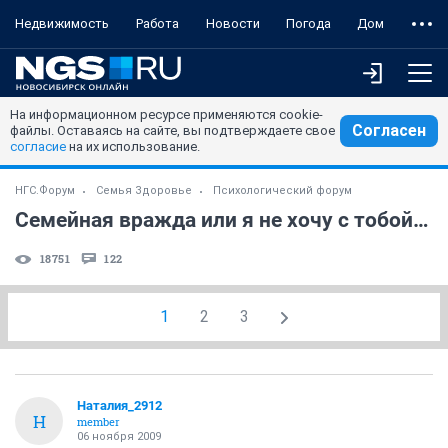
Недвижимость
Работа
Новости
Погода
Дом
На информационном ресурсе применяются cookie-
Согласен
файлы. Оставаясь на сайте, вы подтверждаете свое
согласие
на их использование.
НГС.Форум
Семья Здоровье
Психологический форум
Семейная вражда или я не хочу с тобой общаться.
18751
122
1
2
3
Наталия_2912
Н
member
06 ноября 2009