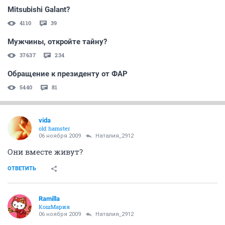
Mitsubishi Galant?
4110
39
Мужчины, откройте тайну?
37637
234
Обращение к президенту от ФАР
5440
81
vida
old hamster
06 ноября 2009
Наталия_2912
Они вместе живут?
ОТВЕТИТЬ
Ramilla
КошМария
06 ноября 2009
Наталия_2912