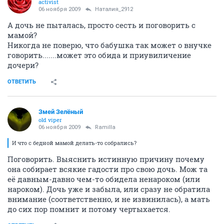
activist
06 ноября 2009
Наталия_2912
А дочь не пыталась, просто сесть и поговорить с
мамой?
Никогда не поверю, что бабушка так может о внучке
говорить.......может это обида и приувиличение
дочери?
ОТВЕТИТЬ
Змей Зелёный
old viper
06 ноября 2009
Ramilla
И что с бедной мамой делать-то собрались?
Поговорить. Выяснить истинную причину почему
она собирает всякие гадости про свою дочь. Мож та
её давным-давно чем-то обидела ненароком (или
нароком). Дочь уже и забыла, или сразу не обратила
внимание (соответственно, и не извинилась), а мать
до сих пор помнит и потому чертыхается.