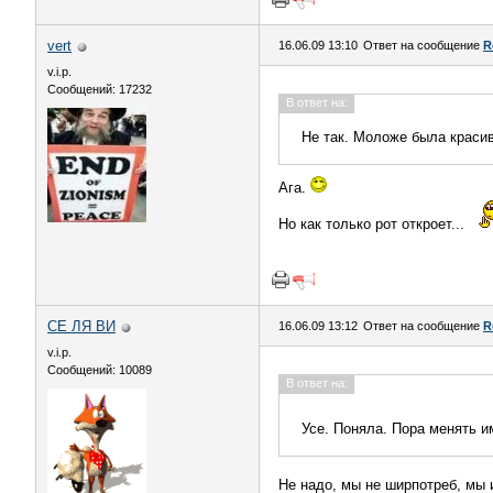
vert
16.06.09 13:10
Ответ на сообщение
R
v.i.p.
Сообщений: 17232
В ответ на:
Не так. Моложе была красив
Ага.
Но как только рот откроет...
СЕ ЛЯ ВИ
16.06.09 13:12
Ответ на сообщение
R
v.i.p.
Сообщений: 10089
В ответ на:
Усе. Поняла. Пора менять 
Не надо, мы не ширпотреб, мы