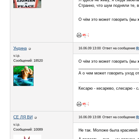
Странно, что шум подняли те, 
О чём это может говорить (мы 
Ундина
16.06.09 13:00
Ответ на сообщение
R
v.i.p.
Сообщений: 18520
О чём это может говорить (мы 
___________________________
А о чем может говорить уход о
Кесарю - кесарево, слесарю - с
СЕ ЛЯ ВИ
16.06.09 13:08
Ответ на сообщение
R
v.i.p.
Сообщений: 10089
Не так. Моложе была красивей 