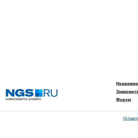
Недвижи
Знакомст
Форум
Оглавл