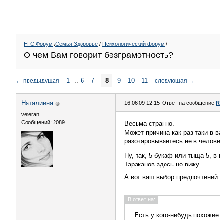
НГС.Форум
/
Семья Здоровье
/
Психологический форум
/
О чем Вам говорит безграмотность?
1
..
6
7
8
9
10
11
←
предыдущая
следующая
→
Наталиина
16.06.09 12:15
Ответ на сообщение
R
veteran
Сообщений: 2089
Весьма странно.
Может причина как раз таки в 
разочаровываетесь не в человек
Ну, так, 5 букаф или тыща 5, в
Тараканов здесь не вижу.
А вот ваш выбор предпочтений 
В ответ на:
Есть у кого-нибудь похожие