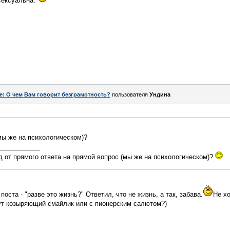
 сексуальна.
e: О чем Вам говорит безграмотность?
пользователя
Ундина
мы же на психологическом)?
____________
д от прямого ответа на прямой вопрос (мы же на психологическом)?
оста - "разве это жизнь?" Ответил, что не жизнь, а так, забава.
Не х
 тут козыряющий смайлик или с пионерским салютом?)