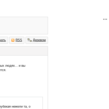
чать
RSS
Деревом
ых людях... и вы
ется.
лубокая нежели та, о