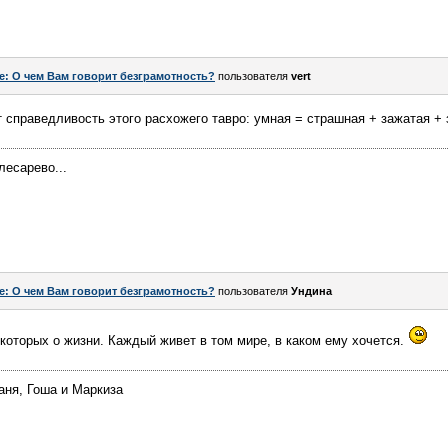
e: О чем Вам говорит безграмотность?
пользователя
vert
т справедливость этого расхожего тавро: умная = страшная + зажатая + 
лесарево...
e: О чем Вам говорит безграмотность?
пользователя
Ундина
екоторых о жизни. Каждый живет в том мире, в каком ему хочется.
аня, Гоша и Маркиза