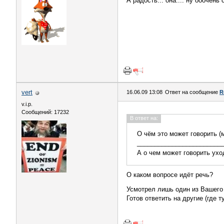
А радость... она.... ну ооочень
vert
16.06.09 13:08
Ответ на сообщение
R
v.i.p.
Сообщений: 17232
В ответ на:
О чём это может говорить (
________________________
А о чем может говорить ухо
О каком вопросе идёт речь?
Усмотрел лишь один из Вашего п
Готов ответить на другие (где