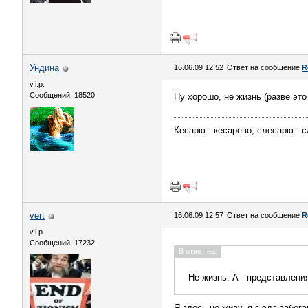
Ундина
16.06.09 12:52
Ответ на сообщение
R
v.i.p.
Сообщений: 18520
Ну хорошо, не жизнь (разве это 
Кесарю - кесарево, слесарю - с
vert
16.06.09 12:57
Ответ на сообщение
R
v.i.p.
Сообщений: 17232
В ответ на:
Не жизнь. А - представлени
Я здесь не живу, я сюда забега