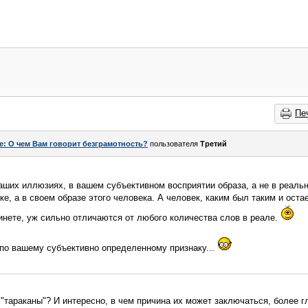
Пе
e: О чем Вам говорит безграмотность?
пользователя
Третий
ваших иллюзиях, в вашем субъективном восприятии образа, а не в реальн
е, а в своем образе этого человека. А человек, каким был таким и оста
 инете, уж сильно отличаются от любого количества слов в реале.
по вашему субъективно определенному признаку...
 "тараканы"? И интересно, в чем причина их может заключаться, более г