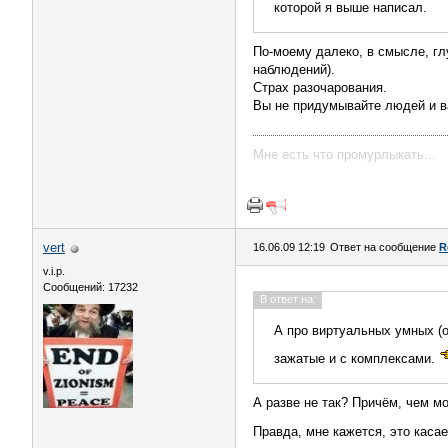
которой я выше написал.
По-моему далеко, в смысле, гл
наблюдений).
Страх разочарования.
Вы не придумывайте людей и ва
Мне есть что промурлыкать...
vert
16.06.09 12:19
Ответ на сообщение
R
v.i.p.
Сообщений: 17232
В ответ на:
А про виртуальных умных (
зажатые и с комплексами.
А разве не так? Причём, чем мо
Правда, мне кажется, это каса