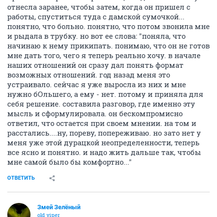
отнесла заранее, чтобы затем, когда он пришел с
работы, спуститься туда с дамской сумочкой...
понятно, что больно. понятно, что потом звонила мне
и рыдала в трубку. но вот ее слова: "поняла, что
начинаю к нему прикипать. понимаю, что он не готов
мне дать того, чего я теперь реально хочу. в начале
наших отношений он сразу дал понять формат
возможных отношений. год назад меня это
устраивало. сейчас я уже выросла из них и мне
нужно бОльшего, а ему - нет. потому и приняла для
себя решение. составила разговор, где именно эту
мысль и сформулировала. он бескомпромисно
ответил, что остается при своем мнении. на том и
расстались....ну, пореву, попереживаю. но зато нет у
меня уже этой дурацкой неопределенности, теперь
все ясно и понятно. и надо жить дальше так, чтобы
мне самой было бы комфортно..."
ОТВЕТИТЬ
Змей Зелёный
old viper