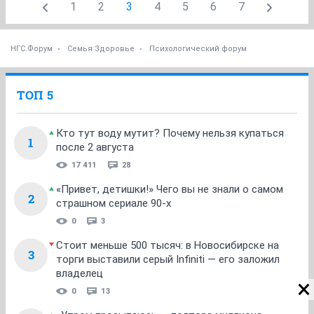
1
2
3
4
5
6
7
НГС.Форум
Семья Здоровье
Психологический форум
ТОП 5
Кто тут воду мутит? Почему нельзя купаться
1
после 2 августа
17 411
28
«Привет, детишки!» Чего вы не знали о самом
2
страшном сериале 90-х
0
3
Стоит меньше 500 тысяч: в Новосибирске на
3
торги выставили серый Infiniti — его заложил
владелец
0
13