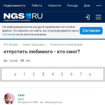
Недвижимость
Работа
Новости
Погода
Дом
На информационном ресурсе применяются cookie-
Согласен
файлы. Оставаясь на сайте, вы подтверждаете свое
согласие
на их использование.
НГС.Форум
Семья Здоровье
Психологический форум
отпустить любимого - кто смог?
111232
343
1
2
3
4
5
6
7
Less
guru
06 августа 2009
Малышуська