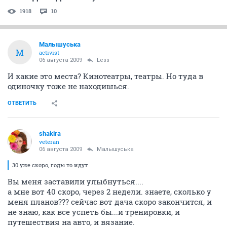
1918
10
Малышуська
М
activist
06 августа 2009
Less
И какие это места? Кинотеатры, театры. Но туда в
одиночку тоже не находишься.
ОТВЕТИТЬ
shakira
veteran
06 августа 2009
Малышуська
30 уже скоро, годы то идут
Вы меня заставили улыбнуться....
а мне вот 40 скоро, через 2 недели. знаете, сколько у
меня планов??? сейчас вот дача скоро закончится, и
не знаю, как все успеть бы...и тренировки, и
путешествия на авто, и вязание.