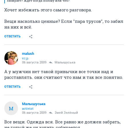
забирает? Ждет когда позову или что?
Хочет избежать этого самого разговора.
Вещи насколько ценные? Если "пара трусов", то забил
на них и всё.
ОТВЕТИТЬ
malush
v.i.p.
06 августа 2009
Малышуська
А у мужчин нет такой привычки все точки над и
расставлять. они считают что нам и так все понятно.
ОТВЕТИТЬ
Малышуська
М
activist
06 августа 2009
Змей Зелёный
Все вещи. Одежда вся. Все равно же должен забрать,
не голый же он ходить собирается.