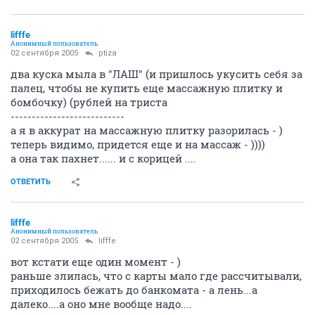
lifffe
Анонимный пользователь
02 сентября 2005
ptiza
два куска мыла в "ЛАШ" (и пришлось укусить себя за
палец, чтобы не купить еще массажную плитку и
бомбочку) (рублей на триста
---------------------------
а я в аккурат на массажную плитку разорилась - )
теперь видимо, придется еще и на массаж - ))))
а она так пахнет...... и с корицей ....
ОТВЕТИТЬ
lifffe
Анонимный пользователь
02 сентября 2005
lifffe
вот кстати еще один момент - )
раньше злилась, что с карты мало где рассчитывали,
приходилось бежать до банкомата - а лень...а
далеко....а оно мне вообще надо....