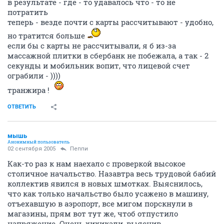
в результате - где - то удавалось что - то не
потратить
теперь - везде почти с карты рассчитывают - удобно,
но тратится больше
если бы с карты не рассчитывали, я б из-за
массажной плитки в сбербанк не побежала, а так - 2
секунды и мобильник вопит, что лицевой счет
ограбили - ))))
транжира !
ОТВЕТИТЬ
мышь
Анонимный пользователь
02 сентября 2005
Пеппи
Как-то раз к нам наехало с проверкой высокое
столичное начальство. Назавтра весь трудовой бабий
коллектив явился в новых шмотках. Выяснилось,
что как только начальство было усажено в машину,
отъехавшую в аэропорт, все мигом порскнули в
магазины, прям вот тут же, чтоб отпустило
напряжение. Очень хихикали, выяснив