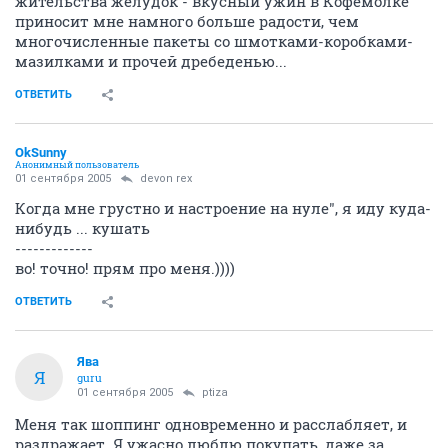
жительства желудок - вкусный ужин в Кофемолке
приносит мне намного больше радости, чем
многочисленные пакеты со шмотками-коробками-
мазилками и прочей дребеденью...
ОТВЕТИТЬ
OkSunny
Анонимный пользователь
01 сентября 2005
devon rex
Когда мне грустно и настроение на нуле", я иду куда-
нибудь ... кушать
-------------
во! точно! прям про меня.))))
ОТВЕТИТЬ
Ява
Я
guru
01 сентября 2005
ptiza
Меня так шоппинг одновременно и расслабляет, и
раздражает. Я ужасно люблю покупать, даже за