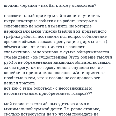
шопинг-терапия - как Вы к этому относитесь?
показательный пример моей жизни: случились
вчера некоторые события на работе, которые я
совершенно не могла изменить, но которые
нервировали меня ужасно (выбили из привычного
графика работы, поставили под вопрос соблюдение
сроков и объемов заказов, репутацию фирмы и т.п.).
объективно - от меня ничего не зависит.
субъективно - мне хреново. в сумке обнаруживается
сумма денег - не существенная (чуть больше тысячи
руб.) и не обремененная никакими обязательствами.
за час прогулки по городу деньга спущена вся до
копейки. в принципе, на полезное и/или приятное.
проблема в том, что я вообще не собиралась эти
деньги тратить!
вот как с этим бороться - с неосознанным и
несознательным приобретением товаров???
мой вариант жесткий: выходить из дома с
минимальной суммой денег. Т.е. ровно столько,
сколько потребуется на то, чтобы пообедать на