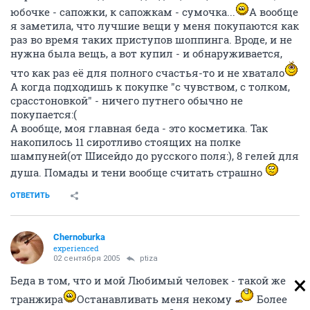
юбочке - сапожки, к сапожкам - сумочка...
А вообще
я заметила, что лучшие вещи у меня покупаются как
раз во время таких приступов шоппинга. Вроде, и не
нужна была вещь, а вот купил - и обнаруживается,
что как раз её для полного счастья-то и не хватало
А когда подходишь к покупке "с чувством, с толком,
срасстоновкой" - ничего путнего обычно не
покупается:(
А вообще, моя главная беда - это косметика. Так
накопилось 11 сиротливо стоящих на полке
шампуней(от Шисейдо до русского поля:), 8 гелей для
душа. Помады и тени вообще считать страшно
ОТВЕТИТЬ
Chernoburka
experienced
02 сентября 2005
ptiza
Беда в том, что и мой Любимый человек - такой же
транжира
Останавливать меня некому
Более