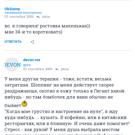
OkSunny
Анонимный пользователь
01 сентября 2005
ptiza
во. я говорила! ростовка маленькая))
мне 34-и то коротковато)
ОТВЕТИТЬ
devon rex
DEVON
guru
01 сентября 2005
ptiza
У меня другая терапия - тоже, кстати, весьма
затратная. Шоппинг на меня действует скорее
раздражающе, охотно я езжу только в Гигант какой-
нибудь - но там бомбочек для ванн обычно не
бывает
"Когда мне грустно и настроение на нуле", я иду
куда-нибудь ... кушать. В кофейню, или в китайский
ресторанчик, или в блинную. И очень даже помогает!
Стресс - как рукой! У меня душа выбрала местом