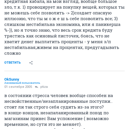
кредитная кабала, на мой взгляд, вообще большое
зло, т.к. 1) провоцирует на покупку вещей, которых ты
не можешь себе позволить -> 2)создает опасную
иллюзию, что ты м о ж е ш ь себе позволить все; 3)
слишком нестабильна экономика, или я паникерша
%-)), но я точно знаю, что весь срок кредита буду
трястись как осиновый листочек, боясь, что не
хватит денег выплатить проценты - у меня з/п
нестабильная,живем на процентах, предугадывать
сложно
ОТВЕТИТЬ
OkSunny
Анонимный пользователь
01 сентября 2005
ptiza
в состоянии стресса человек вообще способен на
несвойственные/незапланированные поступки..
стоит ли так строго себя судить из-за этого?
в конце-концов, незапаланированный поход по
магазинам принес Вам успокоение ( возможно
временное, но сути это не меняет).