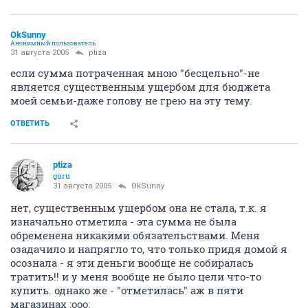
OkSunny
Анонимный пользователь
31 августа 2005
ptiza
если сумма потраченная мною "бесцельно"-не
является существенным ущербом для бюджета
моей семьи-даже голову не грею на эту тему.
ОТВЕТИТЬ
ptiza
guru
31 августа 2005
OkSunny
нет, существенным ущербом она не стала, т.к. я
изначально отметила - эта сумма не была
обременена никакими обязательствами. Меня
озадачило и напрягло то, что только придя домой я
осознала - я эти деньги вообще не собиралась
тратить!! и у меня вообще не было цели что-то
купить. однако же - "отметилась" аж в пяти
магазинах :ooo: