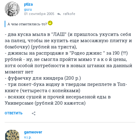
ptiza
guru
01 сентября 2005
rafkofe
А чем отметились-то?
- два куска мыла в "ЛАШ" (и пришлось укусить себя
за палец, чтобы не купить еще массажную плитку и
бомбочку) (рублей на триста),
- джинсы на распродаже в "Родео джинс " за 190 (!!!)
рублей - ну, не смогла пройти мимо т а к о й цены,
хотя особой потребности в новых штанах на данный
момент нет
- фуфаечку для киндера (200 р.)
- три покет-бука иодну в твердом переплете в Топ-
книге (четыреста с копейками)
- всяких сушей и прочей несерьезной еды в
Универсаме (рублей 200 кажется)
ОТВЕТИТЬ
gameover
v.i.p.