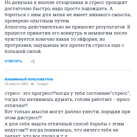
Но девушка я вполне отходчивая и стресс проходит
достаточно быстро, надо просто подождать. А
бороться с ним для меня не имеет никакого смысла,
проверено опытным путем.
Алкоголь действительно не приносит результатов. В
процессе принятия его вовнутрь и немногим после
чувствуется конечно какая то эйфория, но
протрезвев, ощущаешь все прелести стресса еще с
большей силой.
ОТВЕТИТЬ
Анонимный пользователь
25 марта 2005
Градус
стресс- это прогресс!!!когда у тебя состояние"стресс",
тогда ты начинаешь думать, голова работает - просо
отлично!!!
Вот только мысли могут далеко унести, породив при
этом дистресс!!!
я для себя нашла отличный способ борьбы с этим
недугом!!! когда понимаешь, что ничего тебя не
радует, что все плохо и т.д