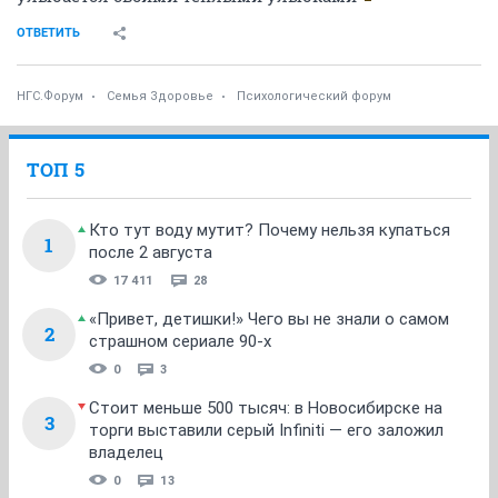
ОТВЕТИТЬ
НГС.Форум
Семья Здоровье
Психологический форум
ТОП 5
Кто тут воду мутит? Почему нельзя купаться
1
после 2 августа
17 411
28
«Привет, детишки!» Чего вы не знали о самом
2
страшном сериале 90-х
0
3
Стоит меньше 500 тысяч: в Новосибирске на
3
торги выставили серый Infiniti — его заложил
владелец
0
13