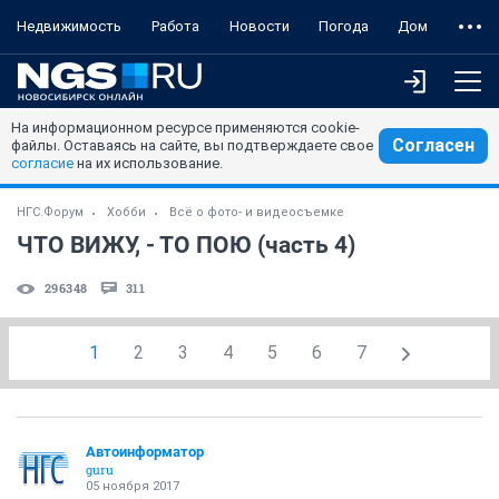
Недвижимость
Работа
Новости
Погода
Дом
На информационном ресурсе применяются cookie-
Согласен
файлы. Оставаясь на сайте, вы подтверждаете свое
согласие
на их использование.
НГС.Форум
Хобби
Всё о фото- и видеосъемке
ЧТО ВИЖУ, - ТО ПОЮ (часть 4)
296348
311
1
2
3
4
5
6
7
Автоинформатор
guru
05 ноября 2017