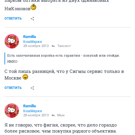
парком оптики выбрать из двух одинаковых
НиКэнонов
ОТВЕТИТЬ
Ramilla
КошМария
28 ноября 2013
Таксист
Есть запечатанная коробка есть гарантия - покупай или отойди.
ИМХО
С той лишь разницей, что у Сигмы сервис только в
Москве
ОТВЕТИТЬ
Ramilla
КошМария
28 ноября 2013
Мых
Я не говорю, что фигня, скорее, что дело гораздо
более рисковое, чем покупка родного объектива.