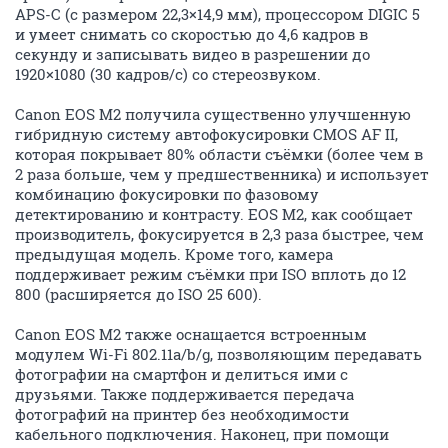
APS-C (с размером 22,3×14,9 мм), процессором DIGIC 5
и умеет снимать со скоростью до 4,6 кадров в
секунду и записывать видео в разрешении до
1920×1080 (30 кадров/с) со стереозвуком.
Canon EOS M2 получила существенно улучшенную
гибридную систему автофокусировки CMOS AF II,
которая покрывает 80% области съёмки (более чем в
2 раза больше, чем у предшественника) и использует
комбинацию фокусировки по фазовому
детектированию и контрасту. EOS M2, как сообщает
производитель, фокусируется в 2,3 раза быстрее, чем
предыдущая модель. Кроме того, камера
поддерживает режим съёмки при ISO вплоть до 12
800 (расширяется до ISO 25 600).
Canon EOS M2 также оснащается встроенным
модулем Wi-Fi 802.11a/b/g, позволяющим передавать
фотографии на смартфон и делиться ими с
друзьями. Также поддерживается передача
фотографий на принтер без необходимости
кабельного подключения. Наконец, при помощи