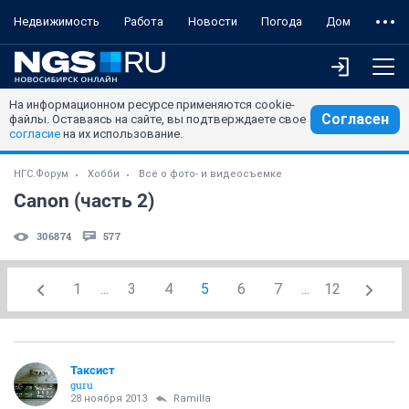
Недвижимость
Работа
Новости
Погода
Дом
На информационном ресурсе применяются cookie-
Согласен
файлы. Оставаясь на сайте, вы подтверждаете свое
согласие
на их использование.
НГС.Форум
Хобби
Всё о фото- и видеосъемке
Canon (часть 2)
306874
577
1
...
3
4
5
6
7
...
12
Таксист
guru
28 ноября 2013
Ramilla