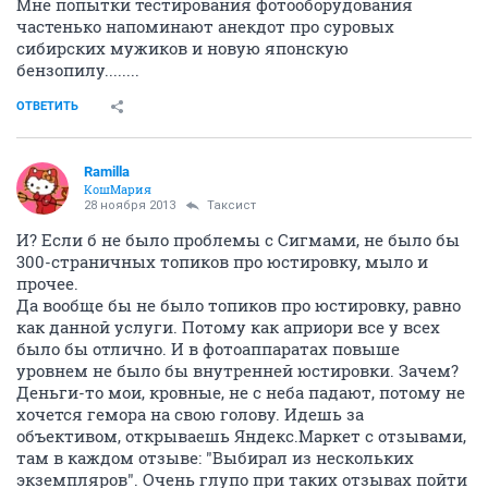
Мне попытки тестирования фотооборудования
частенько напоминают анекдот про суровых
сибирских мужиков и новую японскую
бензопилу........
ОТВЕТИТЬ
Ramilla
КошМария
28 ноября 2013
Таксист
И? Если б не было проблемы с Сигмами, не было бы
300-страничных топиков про юстировку, мыло и
прочее.
Да вообще бы не было топиков про юстировку, равно
как данной услуги. Потому как априори все у всех
было бы отлично. И в фотоаппаратах повыше
уровнем не было бы внутренней юстировки. Зачем?
Деньги-то мои, кровные, не с неба падают, потому не
хочется гемора на свою голову. Идешь за
объективом, открываешь Яндекс.Маркет с отзывами,
там в каждом отзыве: "Выбирал из нескольких
экземпляров". Очень глупо при таких отзывах пойти