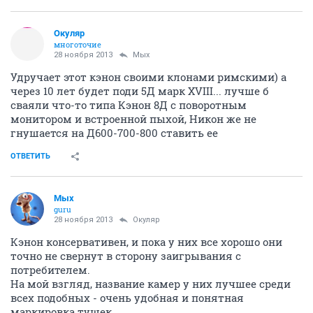
Окуляр
многоточие
28 ноября 2013
Мых
Удручает этот кэнон своими клонами римскими) а
через 10 лет будет поди 5Д марк XVIII... лучше б
сваяли что-то типа Кэнон 8Д с поворотным
монитором и встроенной пыхой, Никон же не
гнушается на Д600-700-800 ставить ее
ОТВЕТИТЬ
Мых
guru
28 ноября 2013
Окуляр
Кэнон консервативен, и пока у них все хорошо они
точно не свернут в сторону заигрывания с
потребителем.
На мой взгляд, название камер у них лучшее среди
всех подобных - очень удобная и понятная
маркировка тушек.