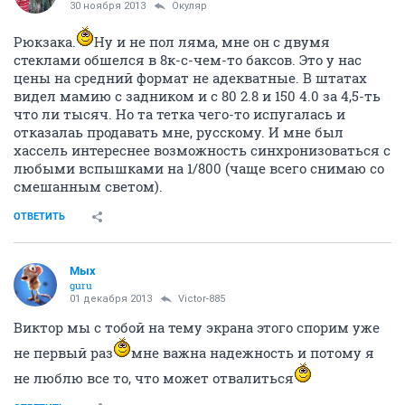
30 ноября 2013
Окуляр
Рюкзака.
Ну и не пол ляма, мне он с двумя
стеклами обшелся в 8к-с-чем-то баксов. Это у нас
цены на средний формат не адекватные. В штатах
видел мамию с задником и с 80 2.8 и 150 4.0 за 4,5-ть
что ли тысяч. Но та тетка чего-то испугалась и
отказалаь продавать мне, русскому. И мне был
хассель интереснее возможность синхронизоваться с
любыми вспышками на 1/800 (чаще всего снимаю со
смешанным светом).
ОТВЕТИТЬ
Мых
guru
01 декабря 2013
Victor-885
Виктор мы с тобой на тему экрана этого спорим уже
не первый раз
мне важна надежность и потому я
не люблю все то, что может отвалиться