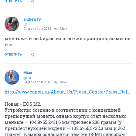
ОТВЕТИТЬ
andrew13
13
01 декабря 2013
Мых
мне тоже, и выбираю из этого же принципа, но мы не
все..
ОТВЕТИТЬ
Мых
guru
04 декабря 2013
Мых
http://www.canon.ru/About_Us/Press_Centre/Press_Releases/Consumer_News/Cameras_Accessories/Canon_launches_the_EOS_M.aspx
Новая - EOS M2.
Устройство создано в соответствии с концепцией
предыдущей модели, однако корпус стал несколько
меньше — 104,9×65,2×31,6 мм при весе 238 грамм (у
предшествующей модели — 108,6×66,5×32,3 мм и 262
грамм). Камера оснащается тем же 18-Мп сенсором