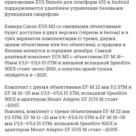
приложения EOS Remote для платформ iOS и Android
поддерживается удалённое управление базовыми
функциями смартфона
Камера Canon EOS M2 со сменными объективами
будет доступна в двух версиях (чёрном и белом) и в
трёх вариантах комплектации (с тремя, двумя,
одним объективом или без объектива), а продажи в
Японии начнутся в середине декабря. Самый
дешёвый комплект EOS M2 с объективом EF-M 18—
55мм f/3,5—f/5,6 IS STM и внешней вспышкой Speedlite
90EX стоит около $820, а покупка одной тушки
обойдётся в ~$625.
Комплект с двумя объективами EF-M 22 мм f/2 STM и
EF-M 18—55 мм f/3,5—f/5,6 IS STM, вспышкой Speedlite
90EX и адаптером Mount Adapter EF-EOS M стоит
~$1015.
Наконец, комплект с тремя объективами EF-M 22 мм
f/2 STM, EF-M 11—22 мм f/4—f/5,6 IS STM и EF-M 18—55
мм f/3,5—f/5,6 IS STM, вспышкой Speedlite 90EX и
адаптером Mount Adapter EF-EOS M стоит ~$1305.