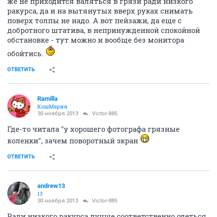
же не приходится валяться в грязи ради низкого
ракурса, да и на вытянутых вверх руках снимать
поверх толпы не надо. А вот пейзажи, да еще с
добротного штатива, в непринужденной спокойной
обстановке - тут можно и вообще без монитора
обойтись.
ОТВЕТИТЬ
Ramilla
КошМария
30 ноября 2013
Victor-885
Где-то читала "у хорошего фотографа грязные
коленки", зачем поворотный экран
ОТВЕТИТЬ
andrew13
13
30 ноября 2013
Victor-885
Ради низкого ракурса лучше соответственно одеться.