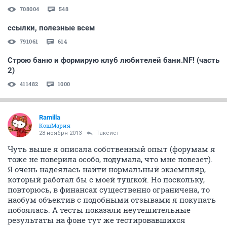
708004
548
ссылки, полезные всем
791061
614
Строю баню и формирую клуб любителей бани.NF! (часть
2)
411482
1000
Ramilla
КошМария
28 ноября 2013
Таксист
Чуть выше я описала собственный опыт (форумам я
тоже не поверила особо, подумала, что мне повезет).
Я очень надеялась найти нормальный экземпляр,
который работал бы с моей тушкой. Но поскольку,
повторюсь, в финансах существенно ограничена, то
наобум объектив с подобными отзывами я покупать
побоялась. А тесты показали неутешительные
результаты на фоне тут же тестировавшихся