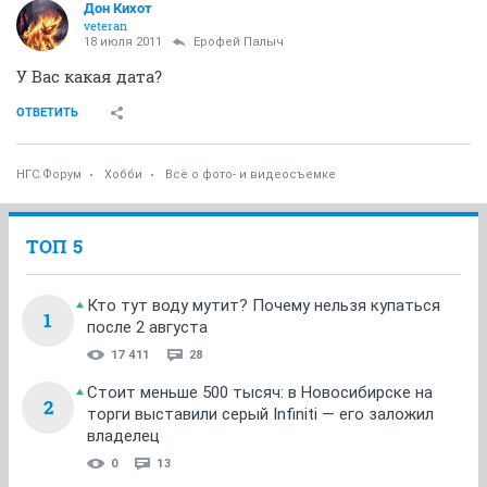
Дон Кихот
veteran
18 июля 2011
Ерофей Палыч
У Вас какая дата?
ОТВЕТИТЬ
НГС.Форум
Хобби
Всё о фото- и видеосъемке
ТОП 5
Кто тут воду мутит? Почему нельзя купаться
1
после 2 августа
17 411
28
Стоит меньше 500 тысяч: в Новосибирске на
2
торги выставили серый Infiniti — его заложил
владелец
0
13