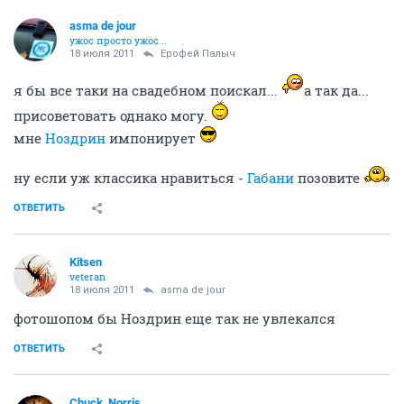
asma de jour
ужос просто ужос...
18 июля 2011
Ерофей Палыч
я бы все таки на свадебном поискал...
а так да...
присоветовать однако могу.
мне
Ноздрин
импонирует
ну если уж классика нравиться -
Габани
позовите
ОТВЕТИТЬ
Kitsen
veteran
18 июля 2011
asma de jour
фотошопом бы Ноздрин еще так не увлекался
ОТВЕТИТЬ
Chuck_Norris