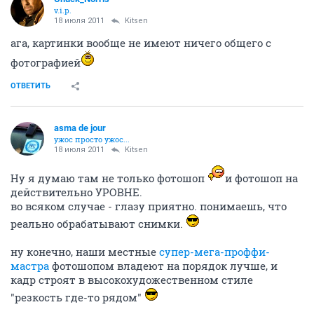
v.i.p.
18 июля 2011
Kitsen
ага, картинки вообще не имеют ничего общего с
фотографией
ОТВЕТИТЬ
asma de jour
ужос просто ужос...
18 июля 2011
Kitsen
Ну я думаю там не только фотошоп
и фотошоп на
действительно УРОВНЕ.
во всяком случае - глазу приятно. понимаешь, что
реально обрабатывают снимки.
ну конечно, наши местные
супер-мега-проффи-
мастра
фотошопом владеют на порядок лучше, и
кадр строят в высокохудожественном стиле
"резкость где-то рядом"