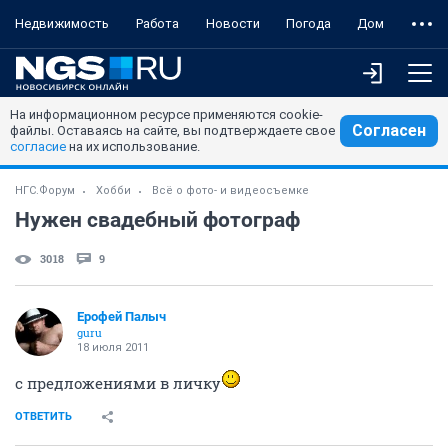
Недвижимость
Работа
Новости
Погода
Дом
На информационном ресурсе применяются cookie-
Согласен
файлы. Оставаясь на сайте, вы подтверждаете свое
согласие
на их использование.
НГС.Форум
Хобби
Всё о фото- и видеосъемке
Нужен свадебный фотограф
3018
9
Ерофей Палыч
guru
18 июля 2011
с предложениями в личку
ОТВЕТИТЬ