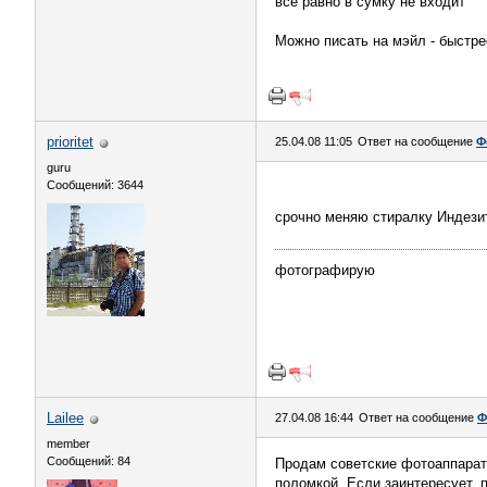
всё равно в сумку не входит
Можно писать на мэйл - быстре
prioritet
25.04.08 11:05
Ответ на сообщение
Ф
guru
Сообщений: 3644
срочно меняю стиралку Индезит
фотографирую
Lailee
27.04.08 16:44
Ответ на сообщение
Ф
member
Сообщений: 84
Продам советские фотоаппара
поломкой. Если заинтересует, п