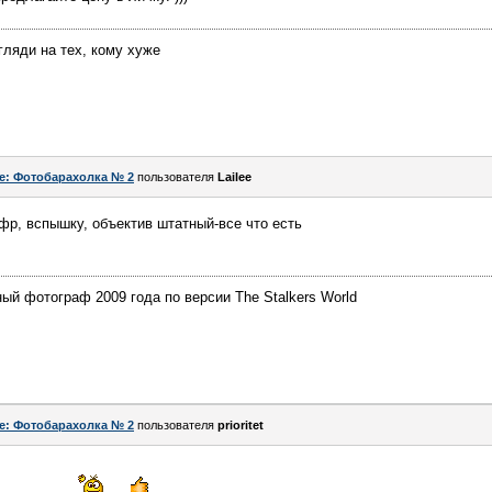
гляди на тех, кому хуже
e: Фотобарахолка № 2
пользователя
Lailee
офр, вспышку, объектив штатный-все что есть
й фотограф 2009 года по версии The Stalkers World
e: Фотобарахолка № 2
пользователя
prioritet