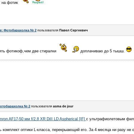
у на фотик
e: Фотобарахолка № 2
пользователя
Павел Сергеевич
пять фотикоф,чем две стиралки
доплачиваю до 5 тышш.
отобарахолка № 2
пользователя
asma de jour
mron AF17-50 мм f/2.8 XR DiII LD Aspherical [IF]
с ультрафиолетовым филь
 комплект оптики L-класса, перекрыающий его. За 4 месяца ни разу не 