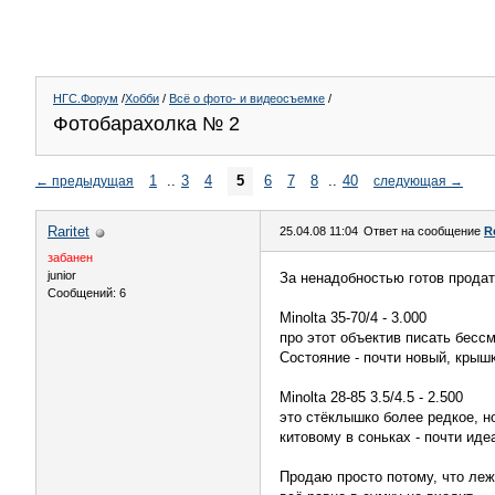
НГС.Форум
/
Хобби
/
Всё о фото- и видеосъемке
/
Фотобарахолка № 2
1
..
3
4
5
6
7
8
..
40
←
предыдущая
следующая
→
Raritet
25.04.08 11:04
Ответ на сообщение
R
забанен
junior
За ненадобностью готов продат
Сообщений: 6
Minolta 35-70/4 - 3.000
про этот объектив писать бесс
Состояние - почти новый, крыш
Minolta 28-85 3.5/4.5 - 2.500
это стёклышко более редкое, н
китовому в соньках - почти иде
Продаю просто потому, что леж