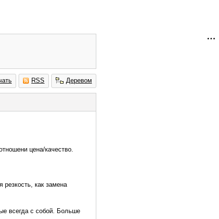
чать
RSS
Деревом
отношени цена/качество.
 резкость, как замена
рые всегда с собой. Больше