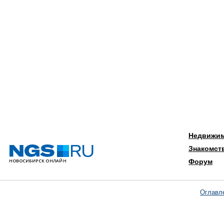
Недвижи
Знакомст
Форум
Оглавл