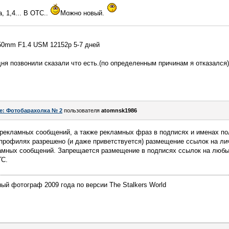
, 1,4... В ОТС..
Можно новый.
50mm F1.4 USM 12152р 5-7 дней
одня позвонили сказали что есть.(по определенным причинам я отказался)
e: Фотобарахолка № 2
пользователя
atomnsk1986
 рекламных сообщений, а также рекламных фраз в подписях и именах по
профилях разрешено (и даже приветствуется) размещение ссылок на ли
мных сообщений. Запрещается размещение в подписях ссылок на любые
ГС.
й фотограф 2009 года по версии The Stalkers World