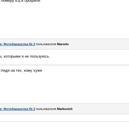
 номеру icq в профиле.
e: Фотобарахолка № 2
пользователя
Marselo
, которыми я не пользуюсь.
гляди на тех, кому хуже
e: Фотобарахолка № 2
пользователя
Markovich