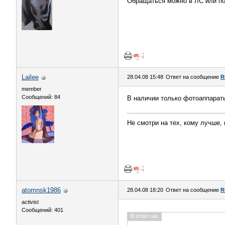
Обращаться можно в ЛС или по
Lailee
28.04.08 15:48
Ответ на сообщение
R
member
Сообщений: 84
В наличии только фотоаппараты
Не смотри на тех, кому лучше, 
atomnsk1986
28.04.08 18:20
Ответ на сообщение
R
activist
Сообщений: 401
В ответ на: