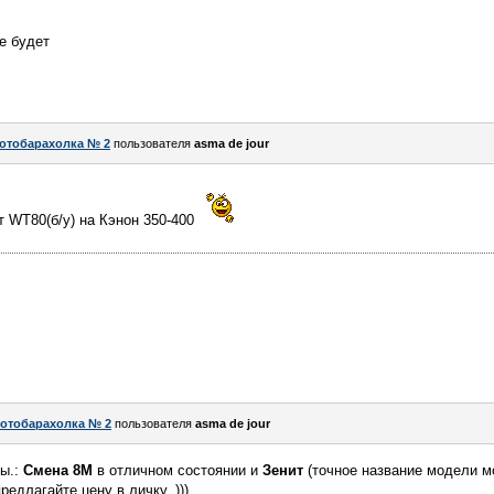
е будет
отобарахолка № 2
пользователя
asma de jour
 WT80(б/у) на Кэнон 350-400
отобарахолка № 2
пользователя
asma de jour
ты.:
Смена 8М
в отличном состоянии и
Зенит
(точное название модели мо
редлагайте цену в личку. )))