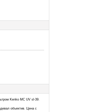
тром Kenko MC UV sl-39.
одевал объектив. Цена с