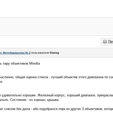
Пе
e: Фотобарахолка № 2
пользователя
Ostrog
ь пару объективов Minolta
мысленно, общая оценка стекла - лучший объектив этого диапазона по со
ки
о удивительно хорошее. Железный корпус, хороший диапазон, прекрасная
ально. Состояние - оч.хорошо, крышки.
ат совсем без дела - ибо подобрался порк из других 3 объективов, кото