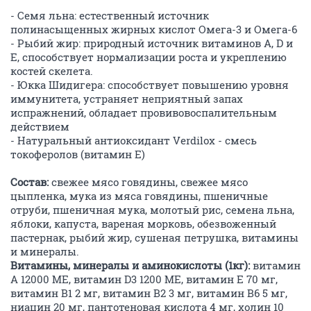
- Семя льна: естественный источник
полинасыщенных жирных кислот Омега-3 и Омега-6
- Рыбий жир: природный источник витаминов А, D и
E, способствует нормализации роста и укреплению
костей скелета.
- Юкка Шидигера: способствует повышению уровня
иммунитета, устраняет неприятный запах
испражнений, обладает провивовоспалительным
действием
- Натуральный антиоксидант Verdilox - смесь
токоферолов (витамин Е)
Состав:
свежее мясо говядины, свежее мясо
цыпленка, мука из мяса говядины, пшеничные
отруби, пшеничная мука, молотый рис, семена льна,
яблоки, капуста, вареная морковь, обезвоженный
пастернак, рыбий жир, сушеная петрушка, витамины
и минералы.
Витамины, минералы и аминокислоты (1кг):
витамин
A 12000 МЕ, витамин D3 1200 МЕ, витамин Е 70 мг,
витамин В1 2 мг, витамин В2 3 мг, витамин В6 5 мг,
ниацин 20 мг, пантотеновая кислота 4 мг, холин 10