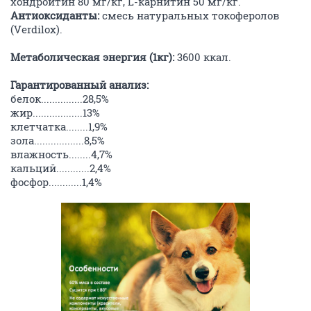
хондроитин 80 мг/кг, L-карнитин 50 мг/кг.
Антиоксиданты:
смесь натуральных токоферолов
(Verdilox).
Метаболическая энергия (1кг):
3600 ккал.
Гарантированный анализ:
белок...............28,5%
жир..................13%
клетчатка........1,9%
зола..................8,5%
влажность........4,7%
кальций............2,4%
фосфор............1,4%