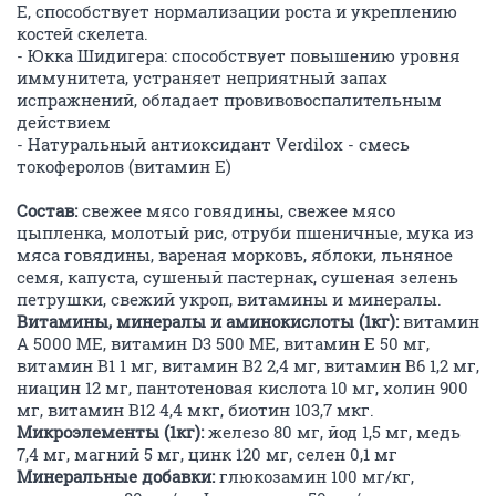
E, способствует нормализации роста и укреплению
костей скелета.
- Юкка Шидигера: способствует повышению уровня
иммунитета, устраняет неприятный запах
испражнений, обладает провивовоспалительным
действием
- Натуральный антиоксидант Verdilox - смесь
токоферолов (витамин Е)
Состав:
свежее мясо говядины, свежее мясо
цыпленка, молотый рис, отруби пшеничные, мука из
мяса говядины, вареная морковь, яблоки, льняное
семя, капуста, сушеный пастернак, сушеная зелень
петрушки, свежий укроп, витамины и минералы.
Витамины, минералы и аминокислоты (1кг):
витамин
A 5000 МЕ, витамин D3 500 МЕ, витамин Е 50 мг,
витамин В1 1 мг, витамин В2 2,4 мг, витамин В6 1,2 мг,
ниацин 12 мг, пантотеновая кислота 10 мг, холин 900
мг, витамин В12 4,4 мкг, биотин 103,7 мкг.
Микроэлементы (1кг):
железо 80 мг, йод 1,5 мг, медь
7,4 мг, магний 5 мг, цинк 120 мг, селен 0,1 мг
Минеральные добавки:
глюкозамин 100 мг/кг,