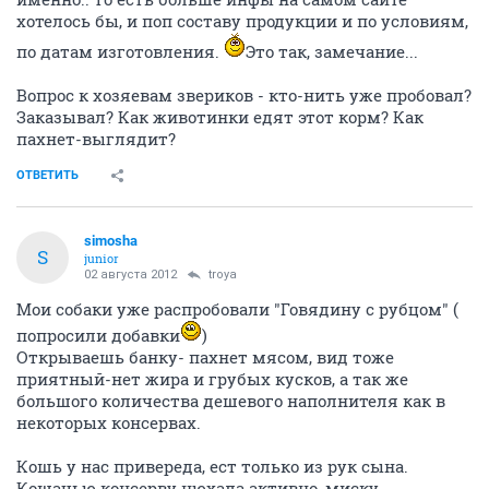
хотелось бы, и поп составу продукции и по условиям,
по датам изготовления.
Это так, замечание...
Вопрос к хозяевам звериков - кто-нить уже пробовал?
Заказывал? Как животинки едят этот корм? Как
пахнет-выглядит?
ОТВЕТИТЬ
simosha
S
junior
02 августа 2012
troya
Мои собаки уже распробовали "Говядину с рубцом" (
попросили добавки
)
Открываешь банку- пахнет мясом, вид тоже
приятный-нет жира и грубых кусков, а так же
большого количества дешевого наполнителя как в
некоторых консервах.
Кошь у нас привереда, ест только из рук сына.
Кошачью консерву нюхала активно, миску