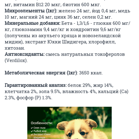
мг, витамин В12 20 мкг, биотин 600 мкг.
Микроэлементы (1кг):
железо 24 мг, йод 0,4 мг, медь
10 мг, магний 24 мг, цинк 36 мг, селен 0,2 мг.
Минеральные добавки:
Бета - 1,3/1,6 - глюкан 600 мг/
кг, глюкозамин 9,4 мг/кг и хондроитин 9,6 мг/кг
(получены из акульего хряща и новозеландской
мидии), экстракт Юкки Шидигера, хлорофилл,
хитозан.
Антиоксиданты:
смесь натуральных токоферолов
(Verdilox).
Метаболическая энергия (1кг)
: 3650 ккал.
Гарантированный анализ:
белок 29%, жир 14%,
клетчатка 2%, зола 9.5%, влажность 4%, кальций (Ca)
2.3%, фосфор (Р) 1.3%.