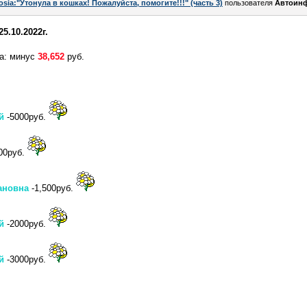
osia:"Утонула в кошках! Пожалуйста, помогите!!!" (часть 3)
пользователя
Автоин
25.10.2022г.
а: минус
38,652
руб.
ый
-5000руб.
00руб.
ановна
-1,500руб.
й
-2000руб.
й
-3000руб.