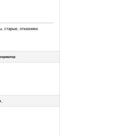
, старые, отказники.
форматор
a_