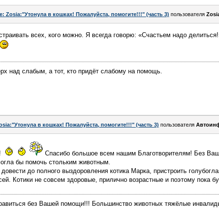
e: Zosia:"Утонула в кошках! Пожалуйста, помогите!!!" (часть 3)
пользователя
Zosi
страивать всех, кого можно. Я всегда говорю: «Счастьем надо делиться!
ерх над слабым, а тот, кто придёт слабому на помощь.
osia:"Утонула в кошках! Пожалуйста, помогите!!!" (часть 3)
пользователя
Автоин
!
Спасибо большое всем нашим Благотворителям! Без Ваш
могла бы помочь стольким животным.
довести до полного выздоровления котика Марка, пристроить голубоглаз
ей. Котики не совсем здоровые, прилично возрастные и поэтому пока б
равиться без Вашей помощи!!! Большинство животных тяжёлые инвалиды