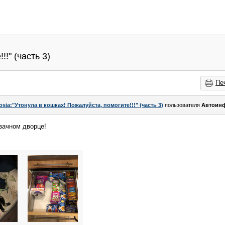
!" (часть 3)
Пе
osia:"Утонула в кошках! Пожалуйста, помогите!!!" (часть 3)
пользователя
Автоин
зачном дворце!