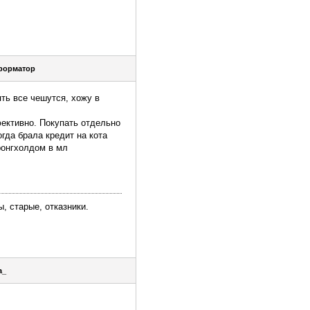
форматор
ть все чешутся, хожу в
ективно. Покупать отдельно
огда брала кредит на кота
ронгхолдом в мл
, старые, отказники.
a_