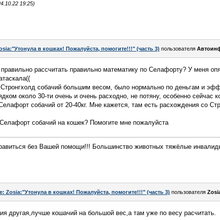
.10.22 19:25)
osia:"Утонула в кошках! Пожалуйста, помогите!!!" (часть 3)
пользователя
Автоин
 правильно рассчитать правильно математику по Селафорту? У меня опя
атаскала((
 Стронгхолд собачий большим весом, было нормально по деньгам и эфф
ядком около 30-ти очень и очень расходно, не потяну, особенно сейчас к
Селафорт собачий от 20-40кг. Мне кажется, там есть расхождения со Ст
а Селафорт собачий на кошек? Помогите мне пожалуйста
равиться без Вашей помощи!!! Большинство животных тяжёлые инвалиды
e: Zosia:"Утонула в кошках! Пожалуйста, помогите!!!" (часть 3)
пользователя
Zosi
ия другая,лучше кошачий на большой вес,а там уже по весу расчитать.