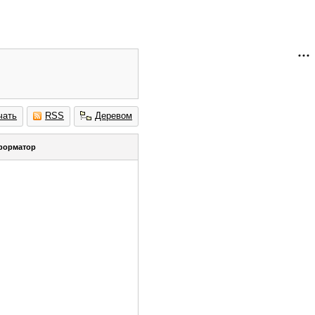
чать
RSS
Деревом
форматор