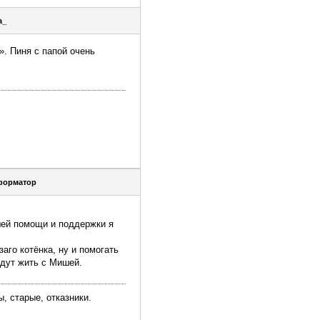
a_
». Пиня с папой очень
форматор
ей помощи и поддержки я
аго котёнка, ну и помогать
удут жить с Мишей.
, старые, отказники.