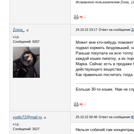
Исправлено пользователем Zosia_ (24
Zosia_
24.10.22 23:17
Ответ на сообщение
Z
v.i.p.
Сообщений: 9267
Может мне кто-нибудь поможет
подвал кормить бездомышей, н
Раньше покупала на всю толпу
каждой кошке пипетку, а их пор
Марка. Сейчас есть в продаже 
действующего вещества.
Как правильно посчитать тогд
Больше 30-ти кошек. Нам не сп
vodin72@mail.ru
25.10.22 00:48
Ответ на сообщение
R
v.i.p.
Сообщений: 3527
Нельзя собачий,там концентрац