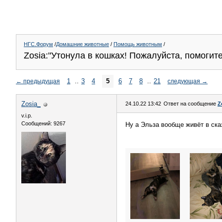
НГС.Форум
/
Домашние животные
/
Помощь животным
/
Zosia:"Утонула в кошках! Пожалуйста, помогите!!
1
..
3
4
5
6
7
8
..
21
←
предыдущая
следующая
→
Zosia_
24.10.22 13:42
Ответ на сообщение
Z
v.i.p.
Сообщений: 9267
Ну а Эльза вообще живёт в ска