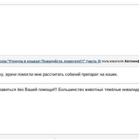
osia:"Утонула в кошках! Пожалуйста, помогите!!!" (часть 3)
пользователя
Автоин
у, врачи помогли мне рассчитать собачий препарат на кошек.
равиться без Вашей помощи!!! Большинство животных тяжёлые инвалиды