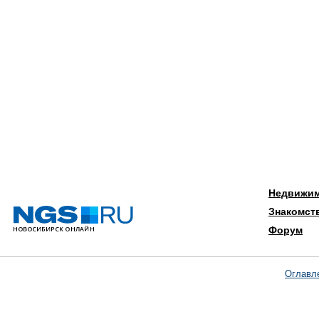
Недвижи
Знакомст
Форум
Оглавл