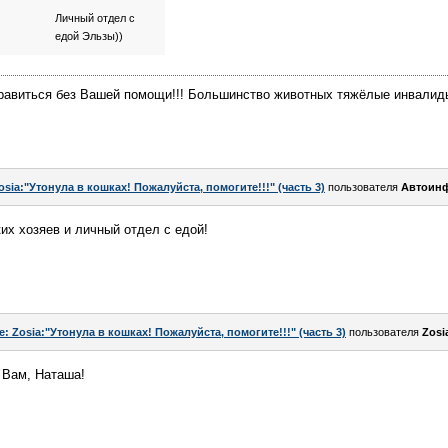
Личный отдел с
едой Эльзы))
равиться без Вашей помощи!!! Большинство животных тяжёлые инвалиды
osia:"Утонула в кошках! Пожалуйста, помогите!!!" (часть 3)
пользователя
Автоин
их хозяев и личный отдел с едой!
e: Zosia:"Утонула в кошках! Пожалуйста, помогите!!!" (часть 3)
пользователя
Zosi
и Вам, Наташа!