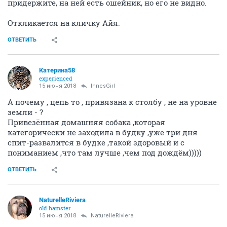
придержите, на ней есть ошейник, но его не видно.
Откликается на кличку Айя.
ОТВЕТИТЬ
Катерина58
experienced
15 июня 2018
InnesGirl
А почему , цепь то , привязана к столбу , не на уровне
земли - ?
Привезённая домашняя собака ,которая
категорически не заходила в будку ,уже три дня
спит-развалится в будке ,такой здоровый и с
пониманием ,что там лучше ,чем под дождём)))))
ОТВЕТИТЬ
NaturelleRiviera
old hamster
15 июня 2018
NaturelleRiviera