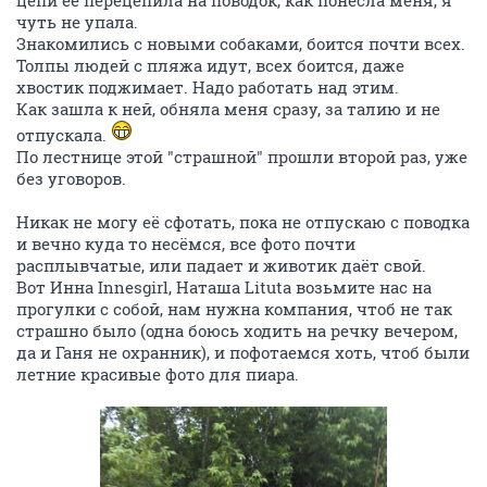
цепи её перецепила на поводок, как понесла меня, я
чуть не упала.
Знакомились с новыми собаками, боится почти всех.
Толпы людей с пляжа идут, всех боится, даже
хвостик поджимает. Надо работать над этим.
Как зашла к ней, обняла меня сразу, за талию и не
отпускала.
По лестнице этой "страшной" прошли второй раз, уже
без уговоров.
Никак не могу её сфотать, пока не отпускаю с поводка
и вечно куда то несёмся, все фото почти
расплывчатые, или падает и животик даёт свой.
Вот Инна Innesgirl, Наташа Lituta возьмите нас на
прогулки с собой, нам нужна компания, чтоб не так
страшно было (одна боюсь ходить на речку вечером,
да и Ганя не охранник), и пофотаемся хоть, чтоб были
летние красивые фото для пиара.