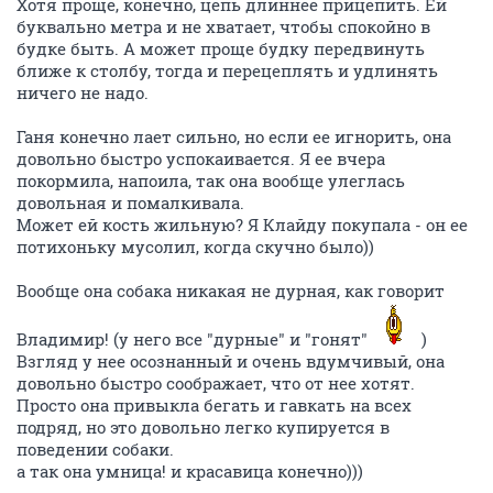
Хотя проще, конечно, цепь длиннее прицепить. Ей
буквально метра и не хватает, чтобы спокойно в
будке быть. А может проще будку передвинуть
ближе к столбу, тогда и перецеплять и удлинять
ничего не надо.
Ганя конечно лает сильно, но если ее игнорить, она
довольно быстро успокаивается. Я ее вчера
покормила, напоила, так она вообще улеглась
довольная и помалкивала.
Может ей кость жильную? Я Клайду покупала - он ее
потихоньку мусолил, когда скучно было))
Вообще она собака никакая не дурная, как говорит
Владимир! (у него все "дурные" и "гонят"
)
Взгляд у нее осознанный и очень вдумчивый, она
довольно быстро соображает, что от нее хотят.
Просто она привыкла бегать и гавкать на всех
подряд, но это довольно легко купируется в
поведении собаки.
а так она умница! и красавица конечно)))