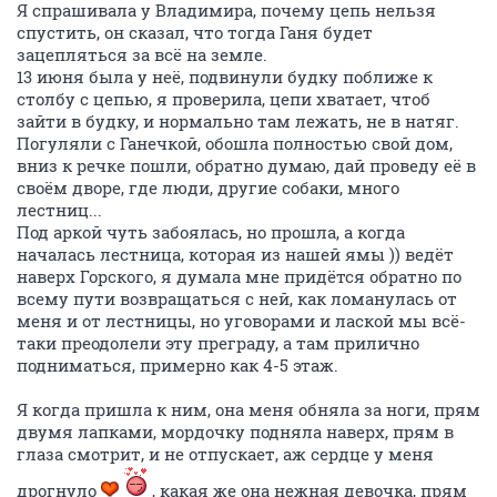
Я спрашивала у Владимира, почему цепь нельзя
спустить, он сказал, что тогда Ганя будет
зацепляться за всё на земле.
13 июня была у неё, подвинули будку поближе к
столбу с цепью, я проверила, цепи хватает, чтоб
зайти в будку, и нормально там лежать, не в натяг.
Погуляли с Ганечкой, обошла полностью свой дом,
вниз к речке пошли, обратно думаю, дай проведу её в
своём дворе, где люди, другие собаки, много
лестниц...
Под аркой чуть забоялась, но прошла, а когда
началась лестница, которая из нашей ямы )) ведёт
наверх Горского, я думала мне придётся обратно по
всему пути возвращаться с ней, как ломанулась от
меня и от лестницы, но уговорами и лаской мы всё-
таки преодолели эту преграду, а там прилично
подниматься, примерно как 4-5 этаж.
Я когда пришла к ним, она меня обняла за ноги, прям
двумя лапками, мордочку подняла наверх, прям в
глаза смотрит, и не отпускает, аж сердце у меня
дрогнуло
, какая же она нежная девочка, прям