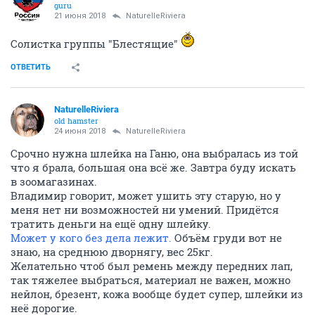
guru
21 июня 2018
NaturelleRiviera
Солистка группы "Блестящие"
ОТВЕТИТЬ
NaturelleRiviera
old hamster
24 июня 2018
NaturelleRiviera
Срочно нужна шлейка на Ганю, она выбралась из той
что я брала, большая она всё же. Завтра буду искать
в зоомагазинах.
Владимир говорит, может ушить эту старую, но у
меня нет ни возможностей ни умений. Придётся
тратить деньги на ещё одну шлейку.
Может у кого без дела лежит.
Объём груди вот не
знаю, на среднюю дворнягу, вес 25кг.
Желательно чтоб был ремень между передних лап,
так тяжелее выбраться, материал не важен, можно
нейлон, брезент, кожа вообще будет супер, шлейки из
неё дорогие.