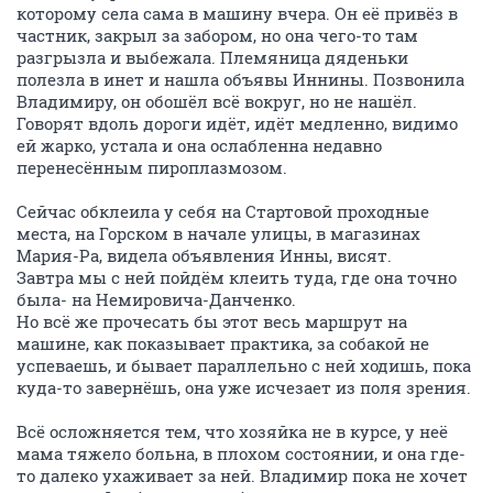
которому села сама в машину вчера. Он её привёз в
частник, закрыл за забором, но она чего-то там
разгрызла и выбежала. Племяница дяденьки
полезла в инет и нашла объявы Иннины. Позвонила
Владимиру, он обошёл всё вокруг, но не нашёл.
Говорят вдоль дороги идёт, идёт медленно, видимо
ей жарко, устала и она ослабленна недавно
перенесённым пироплазмозом.
Сейчас обклеила у себя на Стартовой проходные
места, на Горском в начале улицы, в магазинах
Мария-Ра, видела объявления Инны, висят.
Завтра мы с ней пойдём клеить туда, где она точно
была- на Немировича-Данченко.
Но всё же прочесать бы этот весь маршрут на
машине, как показывает практика, за собакой не
успеваешь, и бывает параллельно с ней ходишь, пока
куда-то завернёшь, она уже исчезает из поля зрения.
Всё осложняется тем, что хозяйка не в курсе, у неё
мама тяжело больна, в плохом состоянии, и она где-
то далеко ухаживает за ней. Владимир пока не хочет