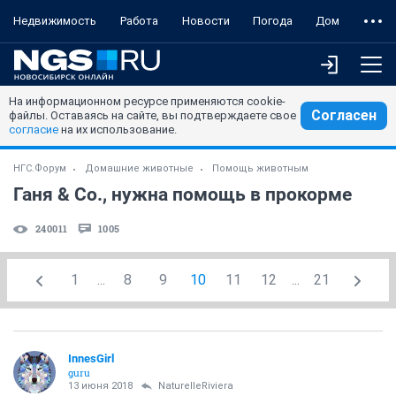
Недвижимость
Работа
Новости
Погода
Дом
На информационном ресурсе применяются cookie-
Согласен
файлы. Оставаясь на сайте, вы подтверждаете свое
согласие
на их использование.
НГС.Форум
Домашние животные
Помощь животным
Ганя & Co., нужна помощь в прокорме
240011
1005
1
...
8
9
10
11
12
...
21
InnesGirl
guru
13 июня 2018
NaturelleRiviera