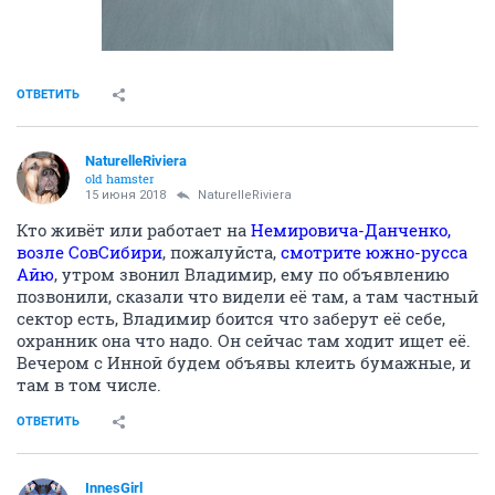
ОТВЕТИТЬ
NaturelleRiviera
old hamster
15 июня 2018
NaturelleRiviera
Кто живёт или работает на
Немировича-Данченко,
возле СовСибири
, пожалуйста,
смотрите южно-русса
Айю
, утром звонил Владимир, ему по объявлению
позвонили, сказали что видели её там, а там частный
сектор есть, Владимир боится что заберут её себе,
охранник она что надо. Он сейчас там ходит ищет её.
Вечером с Инной будем объявы клеить бумажные, и
там в том числе.
ОТВЕТИТЬ
InnesGirl