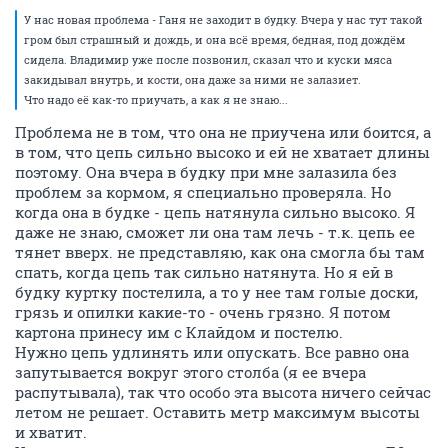
У нас новая проблема - Ганя не заходит в будку. Вчера у нас тут такой
гром был страшный и дождь, и она всё время, бедная, под дождём
сидела. Владимир уже после позвонил, сказал что и куски мяса
закидывал внутрь, и кости, она даже за ними не залазиет.
Что надо её как-то приучать, а как я не знаю...
Проблема не в том, что она не приучена или боится, а
в том, что цепь сильно высоко и ей не хватает длины
поэтому. Она вчера в будку при мне залазила без
проблем за кормом, я специально проверяла. Но
когда она в будке - цепь натянула сильно высоко. Я
даже не знаю, сможет ли она там лечь - т.к. цепь ее
тянет вверх. не представляю, как она смогла бы там
спать, когда цепь так сильно натянута. Но я ей в
будку куртку постелила, а то у нее там голые доски,
грязь и опилки какие-то - очень грязно. Я потом
картона принесу им с Клайдом и постелю.
Нужно цепь удлинять или опускать. Все равно она
запутывается вокруг этого столба (я ее вчера
распутывала), так что особо эта высота ничего сейчас
летом не решает. Оставить метр максимум высоты
и хватит.