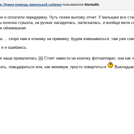
e: Нужна помощь махонькой собачке
пользователя
AlenkaNL
чке и оплатили передержку. Чуть позже выложу отчет. У малышки все ста
ы козочка сгрызла, на ручках насиделась, натискалась, и вообще вела 
 и обнимашная.
.... скоро нам в клинику на прививку, будем взвешиваться, там уже совсе
 я и ошибаюсь.
наша провалилась )))) Стоит навести на козочку фотоаппарат, она как ч
гать, повыдираться или, как минимум, просто повертеться
Выкладыва