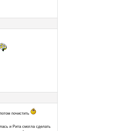
 потом почистить
лась и Рита смогла сделать