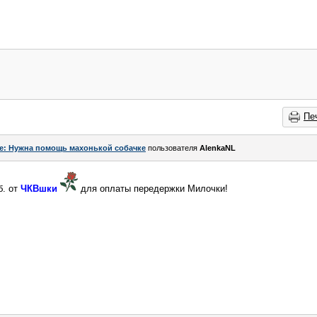
Пе
e: Нужна помощь махонькой собачке
пользователя
AlenkaNL
б. от
ЧКВшки
для оплаты передержки Милочки!