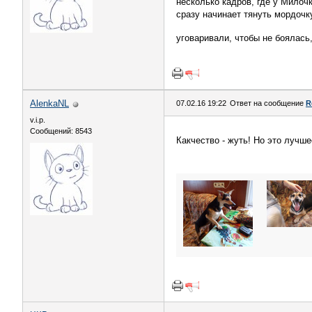
несколько кадров, где у Милочк
сразу начинает тянуть мордочку
уговаривали, чтобы не боялас
AlenkaNL
07.02.16 19:22
Ответ на сообщение
R
v.i.p.
Сообщений: 8543
Какчество - жуть! Но это лучш