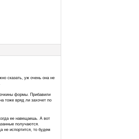
жно сказать, уж очень она не
.
илочкины формы. Прибавили
на тоже вряд ли захочет по
когда ее навещаешь. А вот
мазанные получаются.
а не испортится, то будем