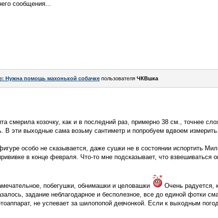
него сообщения...
e: Нужна помощь махонькой собачке
пользователя
ЧКВшка
а смерила козочку, как и в последний раз, примерно 38 см., точнее сло
. В эти выходные сама возьму сантиметр и попробуем вдвоем измерить
 фигуре особо не сказывается, даже сушки не в состоянии испортить М
 прививке в конце февраля. Что-то мне подсказывает, что взвешиваться о
амечательное, побегушки, обнимашки и целовашки
Очень радуется, 
азалось, задание неблагодарное и бесполезное, все до единой фотки с
аппарат, не успевает за шилопопой девчонкой. Если к выходным погод