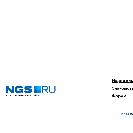
Недвижи
Знакомст
Форум
Оглавл