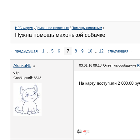
НГС.Форум
/
Домашние животные
/
Помощь животным
/
Нужна помощь махонькой собачке
1
..
5
6
7
8
9
10
..
12
←
предыдущая
следующая
→
AlenkaNL
03.01.16 09:13
Ответ на сообщение
R
v.i.p.
Сообщений: 8543
На карту поступили 2 000,00 ру