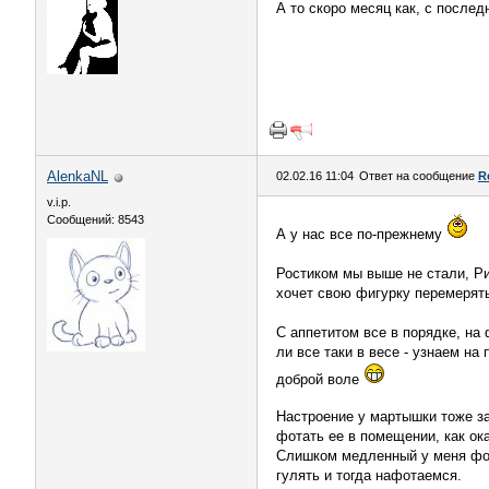
А то скоро месяц как, с послед
AlenkaNL
02.02.16 11:04
Ответ на сообщение
R
v.i.p.
Сообщений: 8543
А у нас все по-прежнему
Ростиком мы выше не стали, Рит
хочет свою фигурку перемерять
С аппетитом все в порядке, на
ли все таки в весе - узнаем на
доброй воле
Настроение у мартышки тоже з
фотать ее в помещении, как ок
Слишком медленный у меня фото
гулять и тогда нафотаемся.