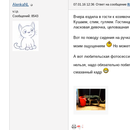
AlenkaNL
07.01.16 12:36
Ответ на сообщение
R
v.i.p.
Сообщений: 8543
Вчера ездила в гости к козяво
Кушаем, спим, гуляем. Гостинц
ласковая девочка, целовашная
Вот по поводу сидения на ручках
моим ощущениям
Но может
А вот любительская фотосессия 
нельзя, надо обязательно побе
смазанный кадр