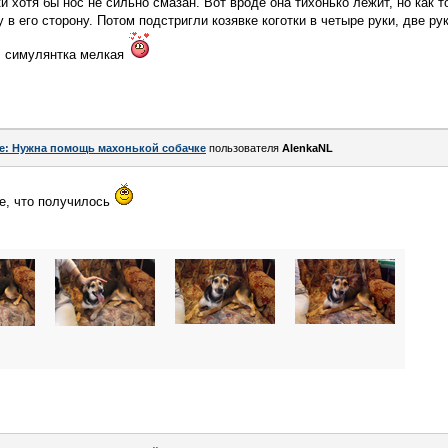
и хотя бы нос не сильно смазан. Вот вроде она тихонько лежит, но как 
 в его сторону. Потом подстригли козявке коготки в четыре руки, две ру
ь, симулянтка мелкая
e: Нужна помощь махонькой собачке
пользователя
AlenkaNL
ее, что получилось