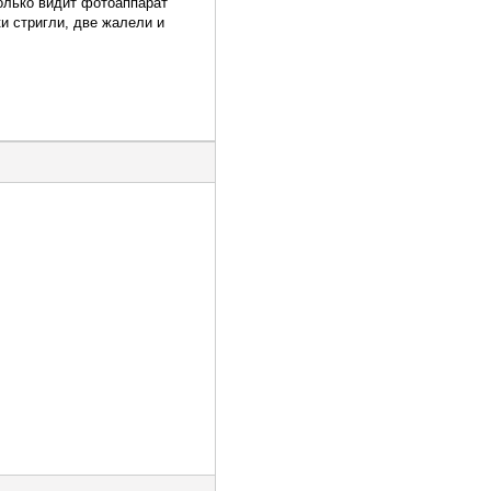
только видит фотоаппарат
ки стригли, две жалели и