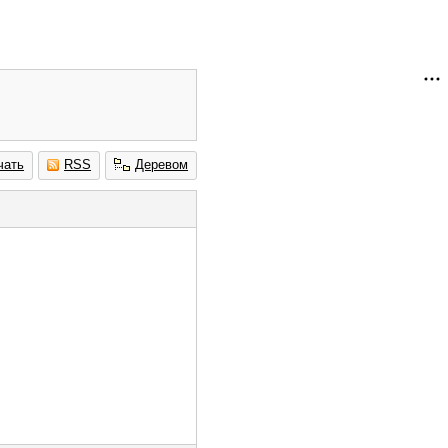
чать
RSS
Деревом