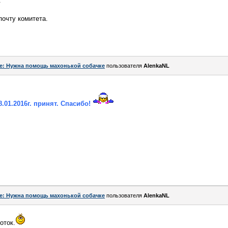
.
почту комитета.
e: Нужна помощь махонькой собачке
пользователя
AlenkaNL
8.01.2016г. принят. Спасибо!
e: Нужна помощь махонькой собачке
пользователя
AlenkaNL
оток.