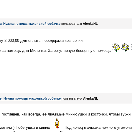
e: Нужна помощь махонькой собачке
пользователя
AlenkaNL
у 2 000,00 для оплаты передержки козявочки.
ое за помощь для Милочки. За регулярную бесценную помощь
e: Нужна помощь махонькой собачке
пользователя
AlenkaNL
 гостинцев, как всегда, ее любимые мини-сушки и косточки, чтобы зубки
аметила ) Побегушки и кипиш
Под конец малышка немного угомони